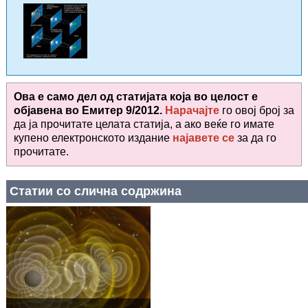
Ова е само дел од статијата која во целост е
објавена во
Емитер 9/2012.
Нарачајте
го овој број за
да ја прочитате целата статија, а ако веќе го имате
купено електронското издание
најавете се
за да го
прочитате
.
Статии со слична содржина