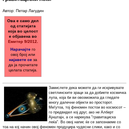
Автор: Петар Лагудин
Ова е само дел
од статијата
која во целост
е објавена во
Емитер 9/2012.
Нарачајте
го
овој број или
најавете се
за
да ја прочитате
целата статија.
Замислете дека можете да ги искривувате
светлинските зраци за да добиете космичка
лупа, која би ви овозможила да гледате
многу далечни објекти во просторот.
Меѓутоа, тој феномен постои во космосот –
го предвидел кој друг, ако не Алберт
Ајнштајн, а се нарекува "гравитациска
леќа". Во овој напис ќе се запознаеме со
тоа на кој начин овој феномен продуцира чудесни слики, како и со