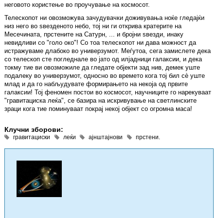
неговото користење во проучување на космосот.
Телескопот ни овозможува зачудувачки доживувања ноќе гледајќи
низ него во ѕвезденото небо, тој ни ги открива кратерите на
Месечината, прстените на Сатурн, ... и бројни ѕвезди, инаку
невидливи со "голо око"! Со тоа телескопот ни дава можност да
истражуваме длабоко во универзумот. Меѓутоа, сега замислете дека
со телескоп сте погледнале во јато од илјадници галаксии, и дека
токму тие ви овозможиле да гледате објекти зад нив, демек уште
подалеку во универзумот, односно во времето кога тој бил сè уште
млад и да го набљудувате формирањето на некоја од првите
галаксии! Тој феномен постои во космосот, научниците го нарекуваат
"гравитациска леќа", се базира на искривување на светлинските
зраци кога тие поминуваат покрај некој објект со огромна маса!
Клучни зборови:
гравитациски
леќи
ајнштајнови
прстени.