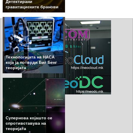
Детектирани
гравитациските бранови
Технологијата на НАСА
која ја потврди Биг Бенг
теоријата
Супернова којашто се
спротивставува на
теоријата