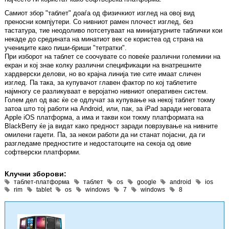
Самиот збор "таблет" доаѓа од физичкиот изглед на овој вид
преносни компјутери. Со нивниот рамен плочест изглед, без
тастатура, тие неодоливо потсетуваат на минијатурните таблички кои
некаде до средината на минатиот век се користеа од страна на
учениците како пиши-бриши "тетратки".
При изборот на таблет се соочувате со повеќе различни големини на
екран и кој знае колку различни спецификации на внатрешните
хардверски делови, но во крајна линија тие сите имаат сличен
изглед. Па така, за купувачот главен фактор по кој таблетите
најмногу се разликуваат е веројатно нивниот оперативен систем.
Голем дел од вас ќе се одлучат за купување на некој таблет токму
затоа што тој работи на Android, или, пак, за iPad заради неговата
Apple iOS платформа, а има и такви кои токму платформата на
BlackBerry ќе ја видат како предност заради поврзување на нивните
омилени гаџети. Па, за некои работи да ни станат појасни, да ги
разгледаме предностите и недостатоците на секоја од овие
софтверски платформи.
Клучни зборови:
таблет-платформа
таблет
os
google
android
ios
rim
tablet
os
windows
7
windows
8