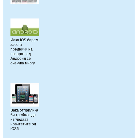
Иако iOS барем
засега
предничи на
пазарот, од
Андроид се
очекува многу
Вака отприлика
би требало да
изгледаат
новитетите од
iOS6