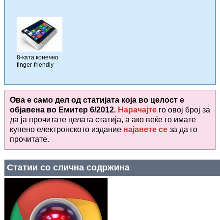
8-ката конечно
finger-friendly
Ова е само дел од статијата која во целост е
објавена во
Емитер 6/2012.
Нарачајте
го овој број за
да ја прочитате целата статија, а ако веќе го имате
купено електронското издание
најавете се
за да го
прочитате
.
Статии со слична содржина