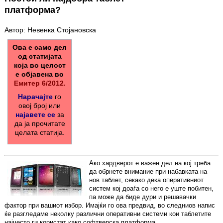
платформа?
Автор: Невенка Стојановска
Ова е само дел
од статијата
која во целост
е објавена во
Емитер 6/2012.
Нарачајте
го
овој број или
најавете се
за
да ја прочитате
целата статија.
Ако хардверот е важен дел на кој треба
да обрнете внимание при набавката на
нов таблет, секако дека оперативниот
систем кој доаѓа со него е уште побитен,
па може да биде дури и решавачки
фактор при вашиот избор. Имајќи го ова предвид, во следниов напис
ќе разгледаме неколку различни оперативни системи кои таблетите
најчесто ги користат како софтверска платформа.