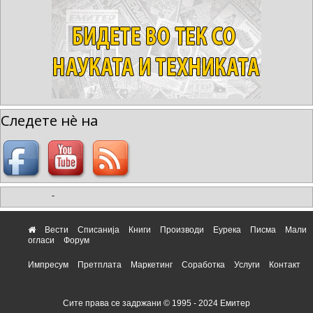
Следете нè на
-
Вести
Списанија
Книги
Производи
Еурека
Писма
Мали
огласи
Форум
Импресум
Претплата
Маркетинг
Соработка
Услуги
Контакт
Сите права се задржани © 1995 - 2024 Емитер