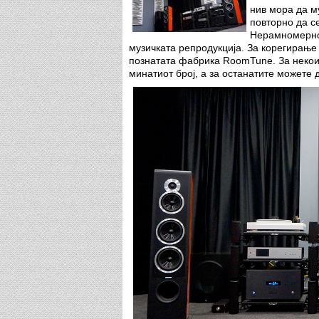
нив мора да м
повторно да с
Нерамномернос
музичката репродукција. За корегирање
познатата фабрика RoomTune. За некои
минатиот број, а за останатите можете 