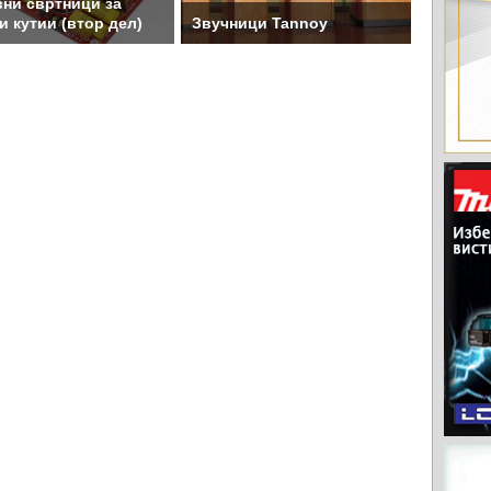
ни свртници за
и кутии (втор дел)
Звучници Tannoy