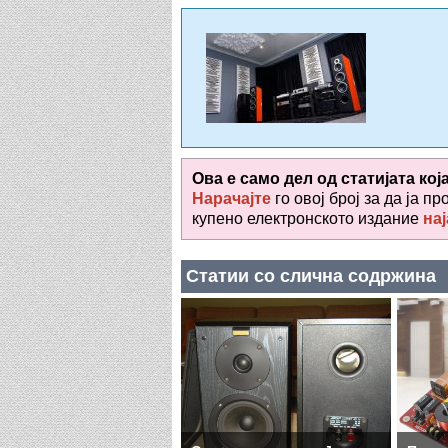
Ова е само дел од статијата кој
Нарачајте
го овој број за да ја пр
купено електронското издание
нај
Статии со слична содржина