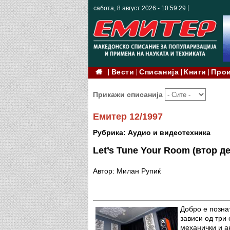
сабота, 8 август 2026 - 10:59:31
Вести
Списанија
Книги
Про
Прикажи списанија
Емитер 12/1997
Рубрика: Аудио и видеотехника
Let’s Tune Your Room (втор де
Автор: Милан Рупиќ
Добро е позна
зависи од три
механички и ак