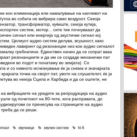
ени кон елиминација или намалување на напливот на
утоа во собата не вибрира само воздухот. Секоја
ензатор, трансформатор, куќиште, секоја кутија,
нспортен систем, мотор... сите тие почнувааат да
ричен сигнал или енергија од акустички сигнал кој
истем. Целиуот аудио систем делува, всушност, како
оевиден лавиринт од резонанции низ кои аудио сигналот
омалку гребнатини. Единствен начин да се сопрат вака
ираат резонанциите и да им се создаде механички пат
оведени во подот и понатаму во земјата). Со
та и со нивното исчезнување ќе ја снема и значајната
крајната точка на својот пат, увото на слушателот, ќе ја
етува во некоја Сцила и Харбида и да се оштети, не
 на вибрациите на уредите за репродукција на аудио
уште од почетокот на 80-тите, кога расправата, до
аудиокругови се пренесува на страниците на аудио
 треба да се реши.
игнал
звучници
звучен систем
hi-fi