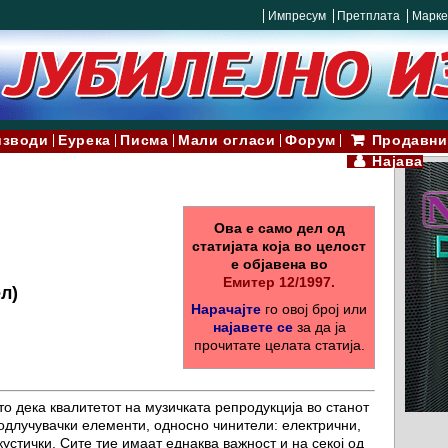
Импресум
Претплата
Марке
изводи
Еурека
Писма
Мали огласи
Форум
Продавни
Најава
Ова е само дел од
статијата која во целост
е објавена во
Емитер 12/1997.
л)
Нарачајте
го овој број или
најавете се
за да ја
прочитате целата статија.
то дека квалитетот на музичката репродукција во станот
 одлучувачки елементи, односно чинители: електрични,
устички. Сите тие имаат еднаква важност и на секој од