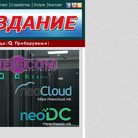
тинг
Соработка
Услуги
Контакт
ца
Пребарување