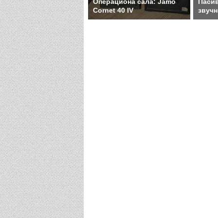
Операциона сала: Jamo
Пасив
Cornet 40 IV
звучн