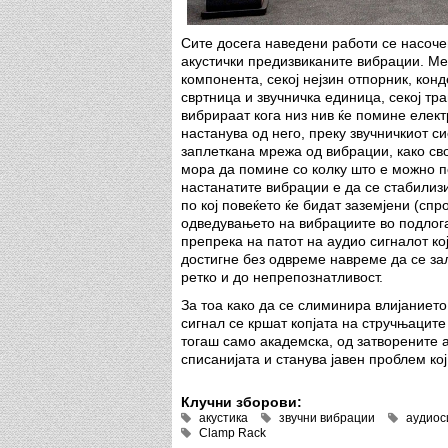
Сите досега наведени работи се насоч
акустички предизвиканите вибрации. Меѓ
компонента, секој нејзин отпорник, конд
свртница и звучничка единица, секој тра
вибрираат кога низ нив ќе помине елект
настанува од него, преку звучничкиот с
заплеткана мрежа од вибрации, како св
мора да помине со колку што е можно п
настанатите вибрации е да се стабилиз
по кој повеќето ќе бидат заземјени (спр
одведувањето на вибрациите во подлога
препрека на патот на аудио сигналот кој 
достигне без одвреме навреме да се зал
ретко и до непрепознатливост.
За тоа како да се слиминира влијанието
сигнал се кршат копјата на стручњаците 
тогаш само академска, од затворените 
списанијата и станува јавен проблем кој
Клучни зборови:
акустика
звучни вибрации
аудиос
Clamp Rack