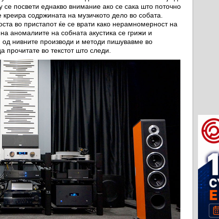
у се посвети еднакво внимание ако се сака што поточно
е креира содржината на музичкото дело во собата.
та во пристапот ќе се врати како нерамномерност на
 на аномалиите на собната акустика се грижи и
 од нивните производи и методи пишувавме во
да прочитате во текстот што следи.