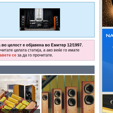
а во целост е објавена во
Емитер 12/1997.
очитате целата статија, а ако веќе го имате
авете се
за да го прочитате
.