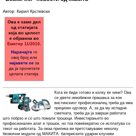
Автор: Кирил Крстевски
Ова е само дел
од статијата
која во целост
е објавена во
Емитер 11/2010.
Нарачајте
го
овој број или
најавете се
за
да ја прочитате
целата статија.
Кога ќе биде готово и колку ќе чини? Ова
се двете неизбежни прашања за кои
вистинскиот професионалец треба да има
прецизен одговор. А, за да му испадне
сметката, треба да ја заврши работата
што побрзо и со што помали трошоци. Инвестирањето во
професионален алат е трошок, но тоа повеќекратно се исплатува со
текот на работата. За оваа прилика ви претставуваме неколку
безжични модели од МАКИТА: батериските ударни клучеви