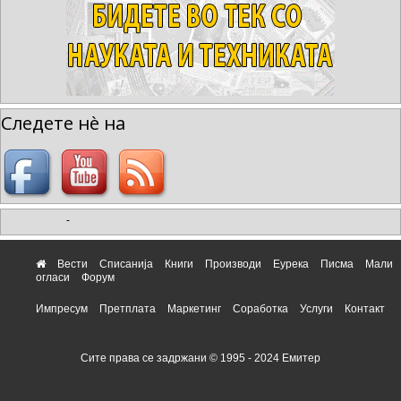
Следете нè на
-
Вести
Списанија
Книги
Производи
Еурека
Писма
Мали
огласи
Форум
Импресум
Претплата
Маркетинг
Соработка
Услуги
Контакт
Сите права се задржани © 1995 - 2024 Емитер