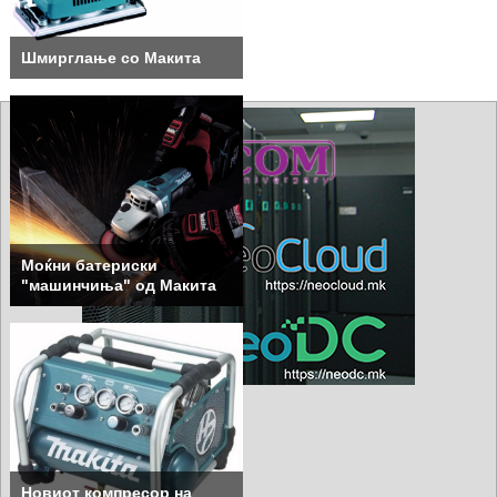
Шмирглање со Макита
Моќни батериски
"машинчиња" од Макита
Новиот компресор на