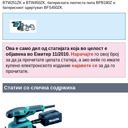
BTW251ZK и BTW450ZK, батериската лентеста пила BPB180Z и
батерискиот одвртувач BFS450ZK.
Ова е само дел од статијата која во целост е
објавена во
Емитер 11/2010.
Нарачајте
го овој број
за да ја прочитате целата статија, а ако веќе го имате
купено електронското издание
најавете се
за да го
прочитате
.
Статии со слична содржина