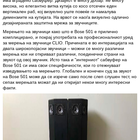
има вградено сабвуфер. Дизајнот е многу добар: не многу
висока, но елегантно витка кутија со косо отсечен еден
вертикален раб, кој визуелно уште повеќе ги намалува
димензиите на кутијата. На врвот се наоѓа визуелно одлично
дизајнираната заштитна мрежа за звучниците.
Мерењето на звучници како што е Bose 501 е прилично
комплицирано, и покрај употребата на професионалниот уред
за мерења на звучници CLIO. Причината е во интеракцијата на
двата широкопојасни звучници – можни се многу различни
мерења кои ни откриваат различни, поединечни страни на
звукот од овој звучник. Исто така и "интерниот" сабвуфер на
Bose 501 си има свои специфичности, кои го отежнуваат
изведувањето на мерењето. Глобален и конечен суд за звукот
на Bose 501 може да се изрече само после слеп слушен тест, но
сепак мерењата можат да ни откријат некои многу интересни
факти.