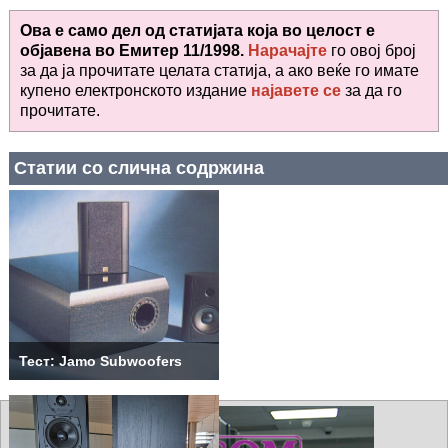
Ова е само дел од статијата која во целост е
објавена во
Емитер 11/1998.
Нарачајте
го овој број
за да ја прочитате целата статија, а ако веќе го имате
купено електронското издание
најавете се
за да го
прочитате
.
Статии со слична содржина
Тест: Jamo Subwoofers