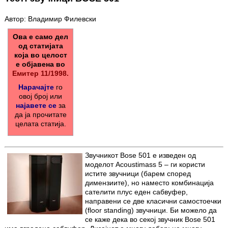
Автор: Владимир Филевски
Ова е само дел
од статијата
која во целост
е објавена во
Емитер 11/1998.
Нарачајте
го
овој број или
најавете се
за
да ја прочитате
целата статија.
Звучникот Bose 501 е изведен од
моделот Acoustimass 5 – ги користи
истите звучници (барем според
димензиите), но наместо комбинација
сателити плус еден сабвуфер,
направени се две класични самостоечки
(floor standing) звучници. Би можело да
се каже дека во секој звучник Bose 501