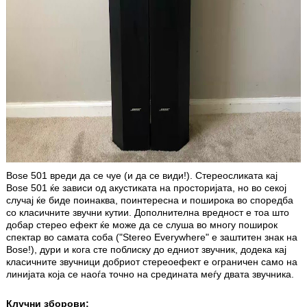
Bose 501 вреди да се чуе (и да се види!). Стереосликата кај
Bose 501 ќе зависи од акустиката на просторијата, но во секој
случај ќе биде поинаква, поинтересна и поширока во споредба
со класичните звучни кутии. Дополнителна вредност е тоа што
добар стерео ефект ќе може да се слуша во многу поширок
спектар во самата соба ("Stereo Everywhere" е заштитен знак на
Bose!), дури и кога сте поблиску до едниот звучник, додека кај
класичните звучници добриот стереоефект е ограничен само на
линијата која се наоѓа точно на средината меѓу двата звучника.
Клучни зборови: