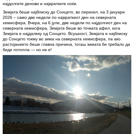
најдолгите денови и најкратките ноќи.
Земјата беше најблиску до Сонцето, во перихел, на 3 јануари
2026 – само две недели по најкраткиот ден на северната
хемисфера. Вчера, на 6 јули, две недели по најдолгиот ден на
северната хемисфера, Земјата беше во точката афел, кога
Земјата е најдалеку од Сонцето. Всушност, Земјата е најблиску
до Сонцето токму во зима на северната хемисфера, па ако
растојанието беше главна причина, тогаш зимата би требало да
биде потопла — но не е!