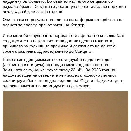
најдалеку од Сонцето. Во оваа точка, телото се движи со
најмала брзина. Земјата го достигнува својот афел во периодот
околу 4 до 6 јули секоја година.
Овие точки се резултат на елиптичната форма на орбитите на
планетите според првиот закон на Кеплер.
Иако можеби е чудно што перихелот и афелот не се совпаѓаат
со датумите на најкраткиот и најдолгиот ден во годината,
причината за годишните времиња и должината на денот е
сосема различна од растојанието до Сонцето.
Најкраткиот ден (зимскиот солстициум) и најдолгиот ден
(летниот солстициум) се предизвикани од наклонот на
Земјината оска, кој изнесува околу 23, 4°.
Во 2026 година
најдолгиот ден на северната хемисфера, односно летниот
солстициум, беше пред две недели, на 21 јуни. Најкусиот ден,
односно зимскиот солстициум е во декември.