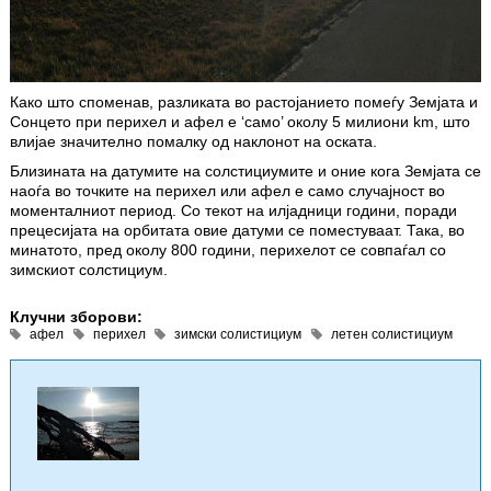
Како што споменав, разликата во растојанието помеѓу Земјата и
Сонцето при перихел и афел е ‘само’ околу 5 милиони km, што
влијае значително помалку од наклонот на оската.
Близината на датумите на солстициумите и оние кога Земјата се
наоѓа во точките на перихел или афел е само случајност во
моменталниот период. Со текот на илјадници години, поради
прецесијата на орбитата овие датуми се поместуваат. Така, во
минатото, пред околу 800 години, перихелот се совпаѓал со
зимскиот солстициум.
Клучни зборови:
афел
перихел
зимски солистициум
летен солистициум