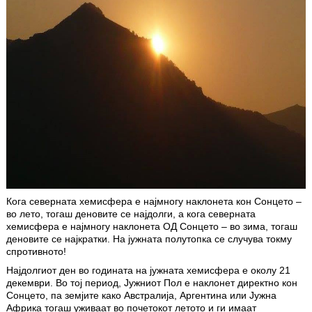
Кога северната хемисфера е најмногу наклонета кон Сонцето –
во лето, тогаш деновите се најдолги, а кога северната
хемисфера е најмногу наклонета ОД Сонцето – во зима, тогаш
деновите се најкратки. На јужната полутопка се случува токму
спротивното!
Најдолгиот ден во годината на јужната хемисфера е околу 21
декември. Во тој период, Јужниот Пол е наклонет директно кон
Сонцето, па земјите како Австралија, Аргентина или Јужна
Африка тогаш уживаат во почетокот летото и ги имаат