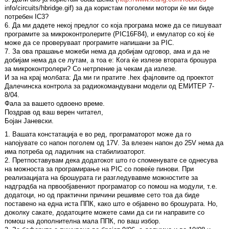
info/circuits/hbridge.gif) за да користам поголеми мотори ќе ми биде
потребен IC3?
6. Да ми дадете некој предлог со која програма може да се пишуваат
програмите за микроконтролерите (PIC16F84), и емулатор со кој ќе
може да се проверуваат програмите напишани за PIC.
7. За ова прашање можеби нема да добијам одговор, ама и да не
добијам нема да се лутам, а тоа е: Кога ќе излезе втората брошура
за микроконтролери? Со нетрпение ја чекам да излезе.
И за на крај молбата: Да ми ги пратите .hex фајловите од проектот
Далечинска контрола за радиокомандувани модели од ЕМИТЕР 7-
8/04.
Фала за вашето одвоено време.
Поздрав од ваш верен читател,
Бојан Јаневски.
1. Вашата констатација е во ред, програматорот може да го
напојувате со напон поголем од 17V. За влезен напон до 25V нема да
има потреба од ладилник на стабилизаторот.
2. Претпоставувам дека додатокот што го споменувате се однесува
на можноста за програмирање на PIC со повеќе пинови. При
реализацијата на брошурата ги разгледувавме можностите за
надградба на првообјавениот програматор со помош на модули, т.е.
додатоци, но од практични причини решивме сето тоа да биде
поставено на една иста ППК, како што е објавено во брошурата. Но,
доколку сакате, додатоците можете сами да си ги направите со
помош на дополнителна мала ППК, по ваш избор.