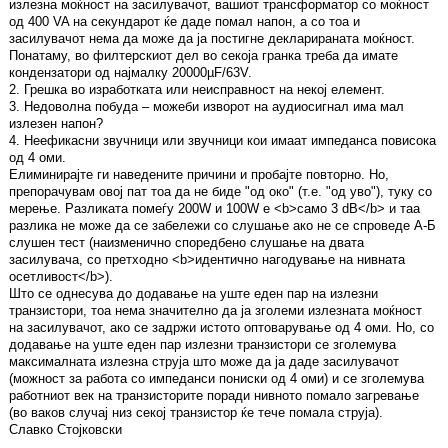
излезна моќност на засилувачот, вашиот трансформатор со моќност
од 400 VA на секундарот ќе даде помал напон, а со тоа и
засилувачот нема да може да ја постигне декларираната моќност.
Понатаму, во филтерскиот дел во секоја гранка треба да имате
кондензатори од најмалку 20000µF/63V.
2. Грешка во изработката или неисправност на некој елемент.
3. Недоволна побуда – можеби изворот на аудиосигнал има мал
излезен напон?
4. Неефикасни звучници или звучници кои имаат импеданса повисока
од 4 оми.
Елиминирајте ги наведените причини и пробајте повторно. Но,
препорачувам овој пат тоа да не биде "од око" (т.е. "од уво"), туку со
мерење. Разликата помеѓу 200W и 100W е <b>само 3 dB</b> и таа
разлика не може да се забележи со слушање ако не се спроведе А-Б
слушен тест (наизменично споредбено слушање на двата
засилувача, со претходно <b>идентично нагодување на нивната
осетливост</b>).
Што се однесува до додавање на уште еден пар на излезни
транзистори, тоа нема значително да ја зголеми излезната моќност
на засилувачот, ако се задржи истото оптоварување од 4 оми. Но, со
додавање на уште еден пар излезни транзистори се зголемува
максималната излезна струја што може да ја даде засилувачот
(можност за работа со импеданси пониски од 4 оми) и се зголемува
работниот век на транзисторите поради нивното помало загревање
(во ваков случај низ секој транзистор ќе тече помала струја).
Славко Стојковски