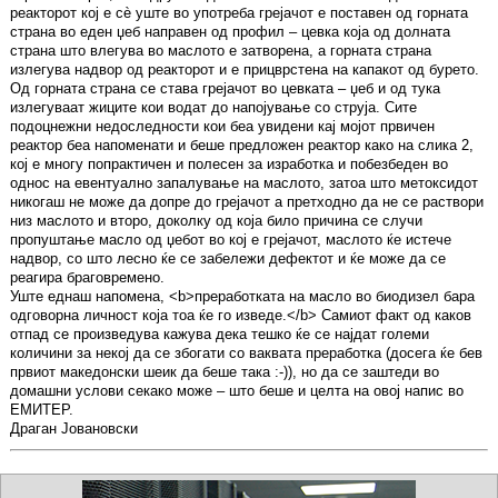
реакторот кој е сè уште во употреба грејачот е поставен од горната
страна во еден џеб направен од профил – цевка која од долната
страна што влегува во маслото е затворена, а горната страна
излегува надвор од реакторот и е прицврстена на капакот од бурето.
Од горната страна се става грејачот во цевката – џеб и од тука
излегуваат жиците кои водат до напојување со струја. Сите
подоцнежни недоследности кои беа увидени кај мојот првичен
реактор беа напоменати и беше предложен реактор како на слика 2,
кој е многу попрактичен и полесен за изработка и побезбеден во
однос на евентуално запалување на маслото, затоа што метоксидот
никогаш не може да допре до грејачот а претходно да не се раствори
низ маслото и второ, доколку од која било причина се случи
пропуштање масло од џебот во кој е грејачот, маслото ќе истече
надвор, со што лесно ќе се забележи дефектот и ќе може да се
реагира браговремено.
Уште еднаш напомена, <b>преработката на масло во биодизел бара
одговорна личност која тоа ќе го изведе.</b> Самиот факт од каков
отпад се произведува кажува дека тешко ќе се најдат големи
количини за некој да се збогати со ваквата преработка (досега ќе бев
првиот македонски шеик да беше така :-)), но да се заштеди во
домашни услови секако може – што беше и целта на овој напис во
ЕМИТЕР.
Драган Јовановски