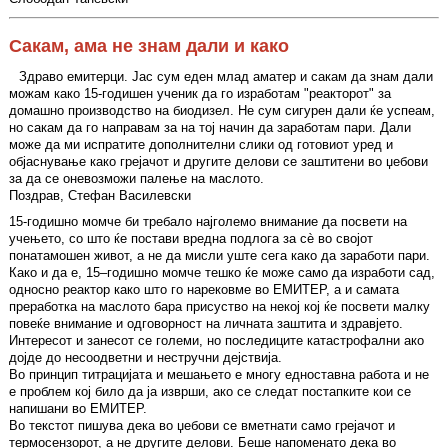
Сакам, ама не знам дали и како
Здраво емитерци. Јас сум еден млад аматер и сакам да знам дали
можам како 15-годишен ученик да го изработам "реакторот" за
домашно производство на биодизел. Не сум сигурен дали ќе успеам,
но сакам да го направам за на тој начин да заработам пари. Дали
може да ми испратите дополнителни слики од готовиот уред и
објаснување како грејачот и другите делови се заштитени во џебови
за да се оневозможи палење на маслото.
Поздрав, Стефан Василевски
15-годишно момче би требало најголемо внимание да посвети на
учењето, со што ќе постави вредна подлога за сè во својот
понатамошен живот, а не да мисли уште сега како да заработи пари.
Како и да е, 15–годишно момче тешко ќе може само да изработи сад,
односно реактор како што го нарековме во ЕМИТЕР, а и самата
преработка на маслото бара присуство на некој кој ќе посвети малку
повеќе внимание и одговорност на личната заштита и здравјето.
Интересот и занесот се големи, но последиците катастрофални ако
дојде до несоодветни и нестручни дејствија.
Во принцип титрацијата и мешањето е многу едноставна работа и не
е проблем кој било да ја изврши, ако се следат постапките кои се
напишани во ЕМИТЕР.
Во текстот пишува дека во џебови се вметнати само грејачот и
термосензорот, а не другите делови. Беше напоменато дека во