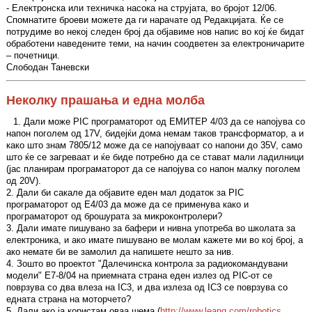
- Електронска или техничка насока на струјата, во бројот 12/06.
Спомнатите броеви можете да ги нарачате од Редакцијата. Ќе се
потрудиме во некој следен број да објавиме нов напис во кој ќе бидат
обработени наведените теми, на начин соодветен за електроничарите
– почетници.
Слободан Таневски
Неколку прашања и една молба
1. Дали може PIC програматорот од ЕМИТЕР 4/03 да се напојува со
напон поголем од 17V, бидејќи дома немам таков трансформатор, а и
како што знам 7805/12 може да се напојуваат со напони до 35V, само
што ќе се загреваат и ќе биде потребно да се стават мали ладилници
(јас планирам програматорот да се напојува со напон малку поголем
од 20V).
2. Дали би сакале да објавите еден мал додаток за PIC
програматорот од Е4/03 да може да се применува како и
програматорот од брошурата за микроконтролери?
3. Дали имате пишувано за бафери и нивна употреба во школата за
електроника, и ако имате пишувано ве молам кажете ми во кој број, а
ако немате би ве замолил да напишете нешто за нив.
4. Зошто во проектот "Далечинска контрола за радиокомандувани
модели" Е7-8/04 на приемната страна еден излез од PIC-от се
поврзува со два влеза на IC3, и два излеза од IC3 се поврзува со
едната страна на моторчето?
5. Дали ако ја користам оваа шема (
http://www.leang.com/robotics