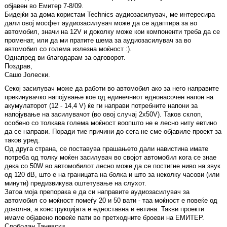
објавен во Емитер 7-8/09.
Бидејќи за дома користам Technics аудиозасилувач, ме интересира
дали овој мосфет аудиозасилувач може да се адаптира за во
автомобил, значи на 12V и доколку може кои компоненти треба да се
променат, или да ми пратите шема за аудиозасилувач за во
автомобил со голема излезна моќност :).
Однапред ви благодарам за одговорот.
Поздрав,
Сашо Јолески.
Секој засилувач може да работи во автомобил ако за него направите
прекинувачко напојување кое од единечниот еднонасочен напон на
акумулаторот (12 - 14,4 V) ќе ги направи потребните напони за
напојување на засилувачот (во овој случај 2x50V). Таков склоп,
особено со толкава голема моќност воопшто не е лесно ниту евтино
да се направи. Поради тие причини до сега не сме објавиле проект за
таков уред.
Од друга страна, се поставува прашањето дали навистина имате
потреба од толку моќен засилувач во својот автомобил кога се знае
дека со 50W во автомобилот лесно може да се постигне ниво на звук
од 120 dB, што е на границата на болка и што за неколку часови (или
минути) предизвикува оштетување на слухот.
Затоа моја препорака е да си направите аудиозасилувач за
автомобил со моќност помеѓу 20 и 50 вати - таа моќност е повеќе од
доволна, а конструкцијата е едноставна и евтина. Такви проекти
имаме објавено повеќе пати во претходните броеви на ЕМИТЕР.
Слободан Таневски