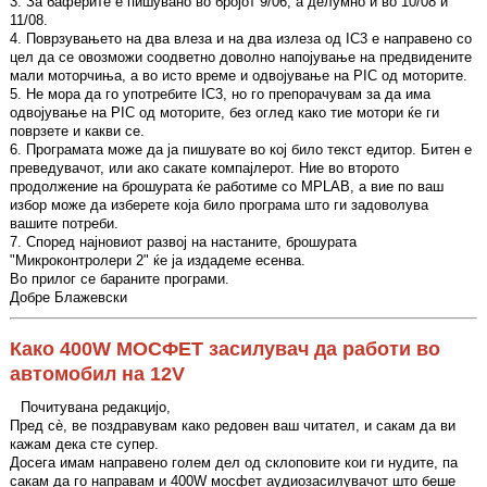
3. За баферите е пишувано во бројот 9/06, а делумно и во 10/08 и
11/08.
4. Поврзувањето на два влеза и на два излеза од IC3 е направено со
цел да се овозможи соодветно доволно напојување на предвидените
мали моторчиња, а во исто време и одвојување на PIC од моторите.
5. Не мора да го употребите IC3, но го препорачувам за да има
одвојување на PIC од моторите, без оглед како тие мотори ќе ги
поврзете и какви се.
6. Програмата може да ја пишувате во кој било текст едитор. Битен е
преведувачот, или ако сакате компајлерот. Ние во второто
продолжение на брошурата ќе работиме со MPLAB, а вие по ваш
избор може да изберете која било програма што ги задоволува
вашите потреби.
7. Според најновиот развој на настаните, брошурата
"Микроконтролери 2" ќе ја издадеме есенва.
Во прилог се бараните програми.
Добре Блажевски
Како 400W МОСФЕТ засилувач да работи во
автомобил на 12V
Почитувана редакцијо,
Пред сè, ве поздравувам како редовен ваш читател, и сакам да ви
кажам дека сте супер.
Досега имам направено голем дел од склоповите кои ги нудите, па
сакам да го направам и 400W мосфет аудиозасилувачот што беше