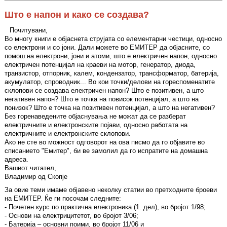
Што е напон и како се создава?
Почитувани,
Во многу книги е објаснета струјата со елементарни честици, односно
со електрони и со јони. Дали можете во ЕМИТЕР да објасните, со
помош на електрони, јони и атоми, што е електричен напон, односно
електричен потенцијал на краеви на мотор, генератор, диода,
транзистор, отпорник, калем, кондензатор, трансформатор, батерија,
акумулатор, спроводник... Во кои точки/делови на гореспоменатите
склопови се создава електричен напон? Што е позитивен, а што
негативен напон? Што е точка на повисок потенцијал, а што на
понизок? Што е точка на позитивен потенцијал, а што на негативен?
Без горенаведените објаснувања не можат да се разберат
електричните и електронските појави, односно работата на
електричните и електронските склопови.
Ако не сте во можност одговорот на ова писмо да го објавите во
списанието "Емитер", би ве замолил да го испратите на домашна
адреса.
Вашиот читател,
Владимир од Скопје
За овие теми имаме објавено неколку статии во претходните броеви
на ЕМИТЕР. Ќе ги посочам следните:
- Почетен курс по практична електроника (1. дел), во бројот 1/98;
- Основи на електрицитетот, во бројот 3/06;
- Батерија – основни поими, во бројот 11/06 и