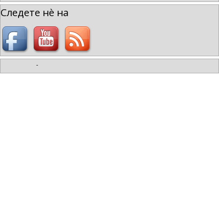
Следете нè на
-