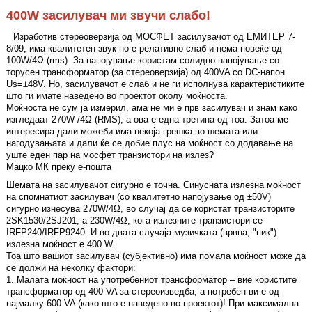
400W засилувач ми звучи слабо!
Изработив стереоверзија од МОСФЕТ засилувачот од ЕМИТЕР 7-
8/09, има квалитетен звук но е релативно слаб и нема повеќе од
100W/4Ω (rms). За напојување користам солидно напојување со
торусен трансформатор (за стереоверзија) од 400VA со DC-напон
Us=±48V. Но, засилувачот е слаб и не ги исполнува карактеристиките
што ги имате наведено во проектот околу моќноста.
Моќноста не сум ја измерил, ама не ми е прв засилувач и знам како
изгледаат 270W /4Ω (RMS), а ова е една третина од тоа. Затоа ме
интересира дали можеби има некоја грешка во шемата или
нагодувањата и дали ќе се добие плус на моќност со додавање на
уште еден пар на мосфет транзистори на излез?
Мацко МК преку е-пошта
Шемата на засилувачот сигурно е точна. Синусната излезна моќност
на спомнатиот засилувач (со квалитетно напојување од ±50V)
сигурно изнесува 270W/4Ω, во случај да се користат транзисторите
2SK1530/2SJ201, а 230W/4Ω, кога излезните транзистори се
IRFP240/IRFP9240. И во двата случаја музичката (врвна, "пик")
излезна моќност е 400 W.
Тоа што вашиот засилувач (субјективно) има помала моќност може да
се должи на неколку фактори:
1. Малата моќност на употребениот трансформатор – вие користите
трансформатор од 400 VA за стереоизведба, а потребен ви е од
најмалку 600 VA (како што е наведено во проектот)! При максимална