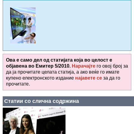
Ова е само дел од статијата која во целост е
објавена во
Емитер 5/2010.
Нарачајте
го овој број за
да ја прочитате целата статија, а ако веќе го имате
купено електронското издание
најавете се
за да го
прочитате
.
Статии со слична содржина