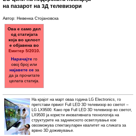
на пазарот на 3Д телевизори
Автор: Невенка Стојановска
Ова е само дел
од статијата
која во целост
е објавена во
Емитер 5/2010.
Нарачајте
го
овој број или
најавете се
за
да ја прочитате
целата статија.
На крајот на март оваа година LG Electronics, го
претстави првиот Full LED 3D телевизор во светот –
LG LX9500. Како прв Full LED 3D телевизор во светот,
LX9500 ја користи иновативната технологија на
структурите на заднинското осветлување кое
овозможува спектакуларен квалитет на сликата за
врвно 3D доживување.