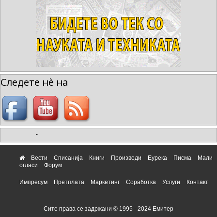
Следете нè на
-
Вести
Списанија
Книги
Производи
Еурека
Писма
Мали
огласи
Форум
Импресум
Претплата
Маркетинг
Соработка
Услуги
Контакт
Сите права се задржани © 1995 - 2024 Емитер