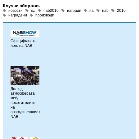
Клучни зборови:
новости
од
nab2010
награди
на
nab
2010
наградени
производи
Официјалното
лого на NAB
Дел од
атмосферата
меѓу
посетителите
на
овогодинешниот
NAB