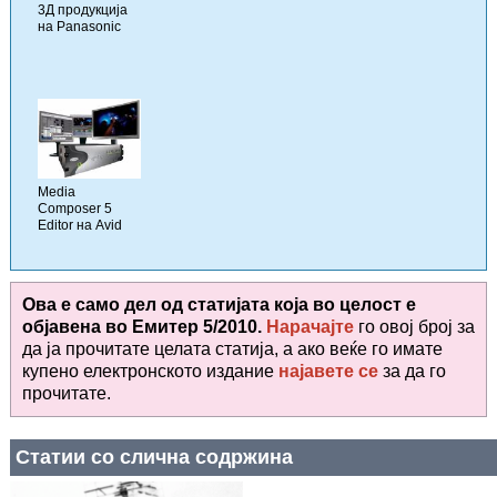
3Д продукција
на Panasonic
Media
Composer 5
Editor на Avid
Ова е само дел од статијата која во целост е
објавена во
Емитер 5/2010.
Нарачајте
го овој број за
да ја прочитате целата статија, а ако веќе го имате
купено електронското издание
најавете се
за да го
прочитате
.
Статии со слична содржина