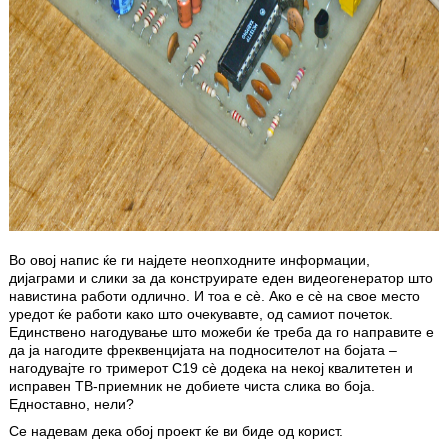
Во овој напис ќе ги најдете неопходните информации,
дијаграми и слики за да конструирате еден видеогенератор што
навистина работи одлично. И тоа е сè. Ако е сè на свое место
уредот ќе работи како што очекувавте, од самиот почеток.
Единствено нагодување што можеби ќе треба да го направите е
да ја нагодите фреквенцијата на подносителот на бојата –
нагодувајте го тримерот C19 сè додека на некој квалитетен и
исправен ТВ-приемник не добиете чиста слика во боја.
Едноставно, нели?
Се надевам дека обој проект ќе ви биде од корист.