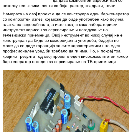
да дава композитен видеосигнал со
неколку тест-слики: ленти во боја, растер, квадрати, точки...
Намерата на овој проект е да се конструира еден бар-генератор
со композитен излез, кој може да биде употребен како поучна
алатка во видеообласта, а исто така, и како лабораториски
инструмент корисен за сервисирање и нагодување на
телевизиски приемници. Овој инструмент во никој случај не е
конструиран да биде во комерцијална употреба, бидејќи не
може да се даде гаранција за сите карактеристики што еден
професионален уред би требало да ги има. Но, и покрај тоа
крајниот резултат од овој проект е еден висококвалитетен колор
бар-генератор погоден за сервисирање на ТВ-приемници.