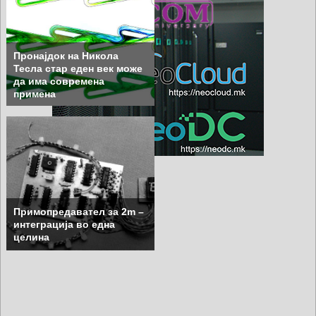
Пронајдок на Никола
Тесла стар еден век може
да има современа
примена
Примопредавател за 2m –
интеграција во една
целина