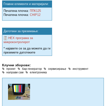
Главни елементи и материјали:
Печатена плочка:
ППК125
Печатена плочка:
CHIP12
Датотеки за преземање:
HEX програма за
микроконтролерот
* најавете се за да можете да ги
преземете датотеките
Клучни зборови:
проект
бар-генератор
сервисирање
инструмент
направи сам
електроника