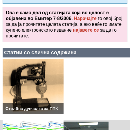
Ова е само дел од статијата која во целост е
објавена во
Емитер 7-8/2006.
Нарачајте
го овој број
за да ја прочитате целата статија, а ако веќе го имате
купено електронското издание
најавете се
за да го
прочитате
.
Статии со слична содржина
Столбна дупчалка за ППК