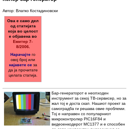
Автор: Влатко Костадиновски
Ова е само дел
од статијата
која во целост
е објавена во
Емитер 7-
8/2006.
Нарачајте
го
овој број или
најавете се
за
да ја прочитате
целата статија.
Бар-генераторот е неопходен
инструмент за секој ТВ-сервисер, но за
жал тој е доста скап. Нашиот проект за
самоградба ги решава овие проблеми.
Тој е направен со популарниот
микроконтролер PIC16F84 и
видеоенкодерот MC1377 и е способен