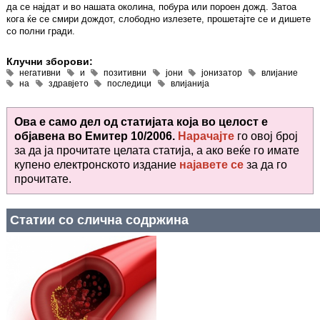
да се најдат и во нашата околина, побура или пороен дожд. Затоа
кога ќе се смири дождот, слободно излезете, прошетајте се и дишете
со полни гради.
Клучни зборови:
негативни
и
позитивни
јони
јонизатор
влијание
на
здравјето
последици
влијанија
Ова е само дел од статијата која во целост е
објавена во
Емитер 10/2006.
Нарачајте
го овој број
за да ја прочитате целата статија, а ако веќе го имате
купено електронското издание
најавете се
за да го
прочитате
.
Статии со слична содржина