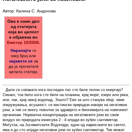
Автор: Калина С. Андонова
Ова е само дел
од статијата
која во целост
е објавена во
Емитер 10/2006.
Нарачајте
го
овој број или
најавете се
за
да ја прочитате
целата статија.
Дали се сеќавате кога последен пат сте биле полни со енергија?
Секако, тоа било кога сте биле на планина, крај море, езеро или река,
или, пак, крај некој водопад. Зошто? Еве за што станува збор: овие
опкружувања, всушност, се вистински природни извори на негативни
јони, а тие се многу поволни за здравјето и биохемијата на човечкиот
организам. Нормална концентрација на негативните јони во свеж
воздух во природата изнесува 2 - 4 илјади во кубен сантиметар.
Меѓутоа, на Јосемитските Водопади, едни од највисоките во светот,
има и до сто илјади негативни јони по кубен сантиметар. Тие можат