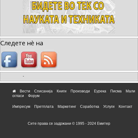
Следете нè на
-
Вести
Списанија
Книги
Производи
Еурека
Писма
Мали
огласи
Форум
Импресум
Претплата
Маркетинг
Соработка
Услуги
Контакт
Сите права се задржани © 1995 - 2024 Емитер