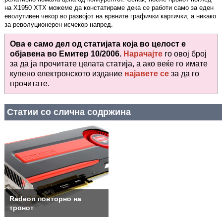
на X1950 XTX можеме да констатираме дека се работи само за еден
еволутивен чекор во развојот на врвните графички картички, а никако
за револуционерен исчекор напред.
Ова е само дел од статијата која во целост е
објавена во
Емитер 10/2006.
Нарачајте
го овој број
за да ја прочитате целата статија, а ако веќе го имате
купено електронското издание
најавете се
за да го
прочитате
.
Статии со слична содржина
Radeon повторно на
тронот