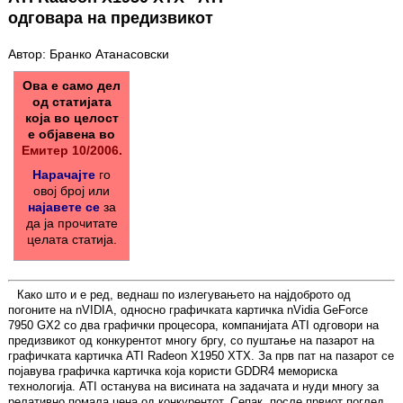
одговара на предизвикот
Автор: Бранко Атанасовски
Ова е само дел
од статијата
која во целост
е објавена во
Емитер 10/2006.
Нарачајте
го
овој број или
најавете се
за
да ја прочитате
целата статија.
Како што и е ред, веднаш по излегувањето на најдоброто од
погоните на nVIDIA, односно графичката картичка nVidia GeForce
7950 GX2 со два графички процесора, компанијата ATI одговори на
предизвикот од конкурентот многу бргу, со пуштање на пазарот на
графичката картичка ATI Radeon X1950 XTX. За прв пат на пазарот се
појавува графичка картичка која користи GDDR4 мемориска
технологија. ATI останува на висината на задачата и нуди многу за
релативно помала цена од конкурентот. Сепак, после првиот поглед