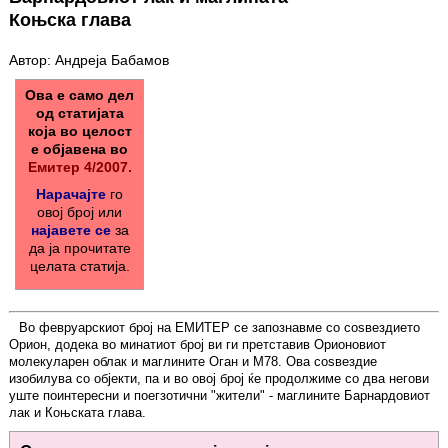
Коњска глава
Автор: Андреја Бабамов
Ова е само дел
од статијата
која во целост
е објавена во
Емитер 4/2007.
Нарачајте
го
овој број или
најавете се
за
да ја прочитате
целата статија.
Во февруарскиот број на ЕМИТЕР се запознавме со соѕвездието
Орион, додека во минатиот број ви ги претставив Орионовиот
молекуларен облак и маглините Оган и M78. Ова соѕвездие
изобилува со објекти, па и во овој број ќе продолжиме со два негови
уште поинтересни и поегзотични "жители" - маглините Барнардовиот
лак и Коњската глава.