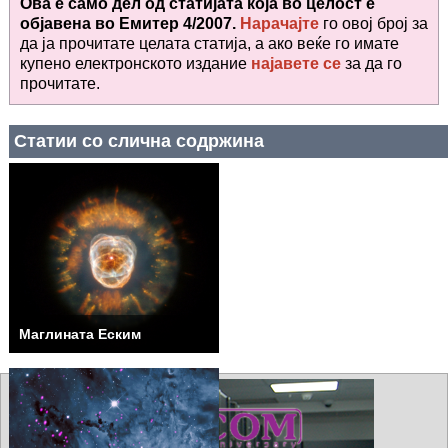
Ова е само дел од статијата која во целост е
објавена во
Емитер 4/2007.
Нарачајте
го овој број за
да ја прочитате целата статија, а ако веќе го имате
купено електронското издание
најавете се
за да го
прочитате
.
Статии со слична содржина
Маглината Еским