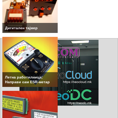
Дигитален тајмер
Летна работилница:
Направи сам ESR-метар