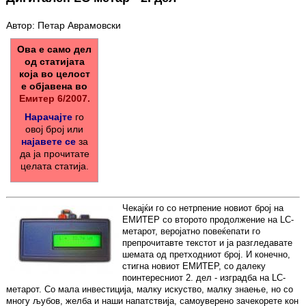
Автор: Петар Аврамовски
Ова е само дел
од статијата
која во целост
е објавена во
Емитер 6/2007.
Нарачајте
го
овој број или
најавете се
за
да ја прочитате
целата статија.
Чекајќи го со нетрпение новиот број на
ЕМИТЕР со второто продолжение на LC-
метарот, веројатно повеќепати го
препрочитавте текстот и ја разгледавате
шемата од претходниот број. И конечно,
стигна новиот ЕМИТЕР, со далеку
поинтересниот 2. дел - изградба на LC-
метарот. Со мала инвестиција, малку искуство, малку знаење, но со
многу љубов, желба и наши напатствија, самоуверено зачекорете кон