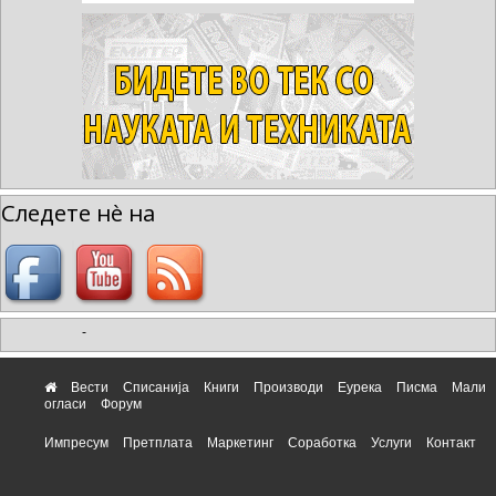
Следете нè на
-
Вести
Списанија
Книги
Производи
Еурека
Писма
Мали
огласи
Форум
Импресум
Претплата
Маркетинг
Соработка
Услуги
Контакт