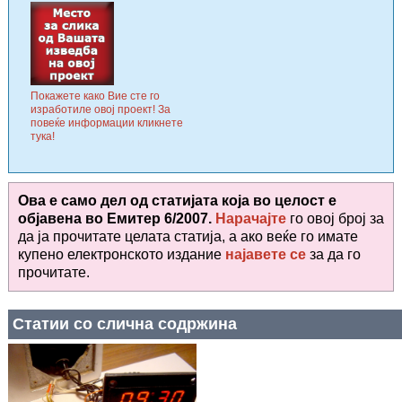
Покажете како Вие сте го
изработиле овој проект! За
повеќе информации кликнете
тука!
Ова е само дел од статијата која во целост е
објавена во
Емитер 6/2007.
Нарачајте
го овој број за
да ја прочитате целата статија, а ако веќе го имате
купено електронското издание
најавете се
за да го
прочитате
.
Статии со слична содржина