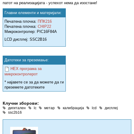
патот на реализацијата - успехот нема да изостане!
Главни елементи и материјали:
Печатена плочка:
ППК216
Печатена плочка:
CHIP22
Микроконтролер: PIC16F84A
LCD дисплеј: SSC2B16
Датотеки за преземање:
HEX програма за
микроконтролерот
* најавете се за да можете да ги
преземете датотеките
Клучни зборови:
дигитален
lc
метар
калибрација
lcd
дисплеј
ssc2b16