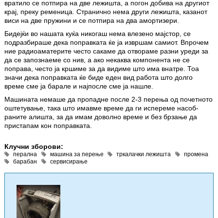
вратило се потпира на две лежишта, а погон добива на другиот
крај, преку ременица. Странично нема други лежишта, казанот
виси на две пружини и се потпира на два амортизери.
Бидејќи во нашата куќа никогаш нема влезено мајстор, се
подразбираше дека поправката ќе ја извршам самиот. Впрочем
ние радиоаматерите често сакаме да отвораме разни уреди за
да се запознаеме со нив, а ако некаква компонента не се
поправа, често ја кршиме за да видиме што има внатре. Тоа
значи дека поправката ќе биде еден вид работа што долго
време сме ја барале и најпосле сме ја нашле.
Машината немаше да пропадне после 2-3 перења од почет­ното
оштетување, така што имавме време да ги испереме насоб­
раните алишта, за да имам доволно време и без брзање да
пристапам кон поправката.
Клучни зборови:
перална
машина за перење
тркалачки лежишта
промена
барабан
сервисирање