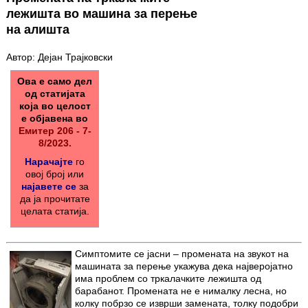
лежишта во машина за перење
на алишта
Автор: Дејан Трајковски
Ова е само дел
од статијата
која во целост
е објавена во
Емитер 206 - 7-
8/2023.
Нарачајте
го
овој број или
најавете се
за
да ја прочитате
целата статија.
Симптомите се јасни – промената на звукот на
машината за перење укажува дека најверојатно
има проблем со тркалачките лежишта од
барабанот. Промената не е нималку лесна, но
колку побрзо се изврши замената, толку подобри