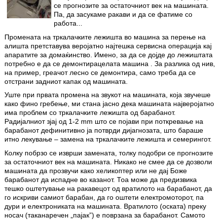
се прогнозите за остаточниот век на машината.
Па, да засукаме ракави и да се фатиме со
работа...
Промената на тркалачките лежишта во машина за перење на
алишта претставува веројатно најтешка сервисна операција кај
апаратите за домаќинство. Имено, за да се дојде до лежиштата
потребно е да се демонтирацелата машина . За разлика од нив,
на пример, греачот лесно се демонтира, само треба да се
отстра­ни задниот капак од машината.
Уште при првата промена на звукот на машината, која звуче­ше
како фино гребење, ми стана јасно дека машината најверојатно
има проблем со тркалачките лежишта од барабанот.
Радијалниот зјај од 1-2 mm што се појави при поткревање на
барабанот дефи­нитивно ја потврди дијагнозата, што бараше
итно лекување – замена на тркалачките лежишта и семерингот.
Колку побрзо се изврши замената, толку подобри се прогнози­те
за остаточниот век на машината. Никако не смее да се дозволи
машината да прозвучи како хеликоптер или не дај Боже
барабанот да испадне во казанот. Тоа може да предизвика
тешко оштету­вање на ракавецот од вратилото на барабанот, да
го искриви самиот барабан, да го оштети електромоторот, па
дури и електро­никата на машината. Вратилото (оската) преку
носач (така­наречен „пајак”) е поврзана за барабанот. Самото