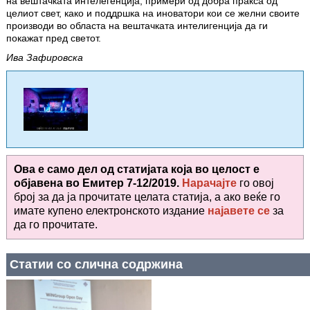
на вештачката интелегенција, примери од добра пракса од
целиот свет, како и поддршка на иноватори кои се желни своите
производи во областа на веш­тачката интелигенција да ги
покажат пред светот.
Ива Зафировска
Ова е само дел од статијата која во целост е
објавена во
Емитер 7-12/2019.
Нарачајте
го овој
број за да ја прочитате целата статија, а ако веќе го
имате купено електронското издание
најавете се
за
да го прочитате
.
Статии со слична содржина