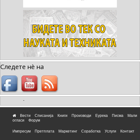
Следете нè на
-
Вести
Списанија
Книги
Производи
Еурека
Писма
Мали
огласи
Форум
Импресум
Претплата
Маркетинг
Соработка
Услуги
Контакт