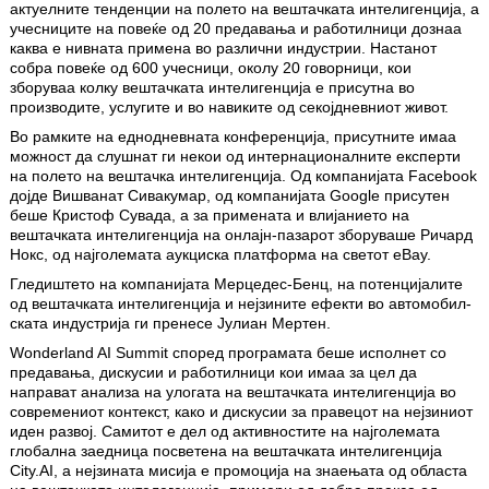
актуелни­те тенденции на полето на вештачката интелигенција, а
учес­ниците на повеќе од 20 предавања и работилници дознаа
каква е нивната примена во различни индустрии. Настанот
собра повеќе од 600 учесници, околу 20 говорници, кои
зборуваа колку веш­тачката интелигенција е присутна во
производите, услугите и во навиките од секојдневниот живот.
Во рамките на еднодневната конференција, присутните имаа
можност да слушнат ги некои од интернационалните експерти
на полето на вештачка интелигенција. Од компанијата Facebook
дојде Вишванат Сивакумар, од компанијата Google присутен
беше Кристоф Сувада, а за примената и влијанието на
вештачката интелигенција на онлајн-пазарот зборуваше Ричард
Нокс, од најголемата аукциска платформа на светот eBay.
Гледиштето на компанијата Мерцедес-Бенц, на потенцијалите
од вештачката интелигенција и нејзините ефекти во авто­мобил­
ската индустрија ги пренесе Јулиан Мертен.
Wonderland AI Summit според програмата беше исполнет со
предавања, дискусии и работилници кои имаа за цел да
направат анализа на улогата на вештачката интелигенција во
современиот контекст, како и дискусии за правецот на нејзиниот
иден развој. Самитот е дел од активностите на најголемата
глобална заедница посветена на вештачката интелигенција
City.AI, а нејзината мисија е промоција на знаењата од областа