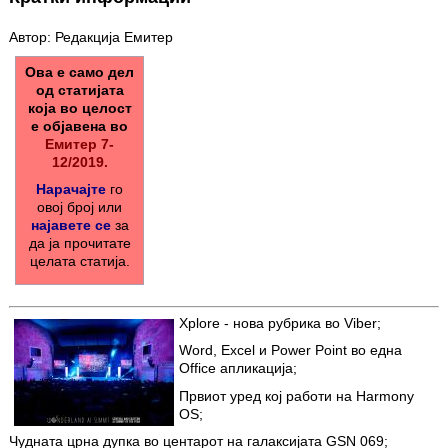
Автор: Редакција Емитер
Ова е само дел
од статијата
која во целост
е објавена во
Емитер 7-
12/2019.
Нарачајте
го
овој број или
најавете се
за
да ја прочитате
целата статија.
Xplore - нова рубрика во Viber;
Word, Excel и Power Point во една
Office апликација;
Првиот уред кој работи на Harmony
OS;
Чудната црна дупка во центарот на галаксијата GSN 069;