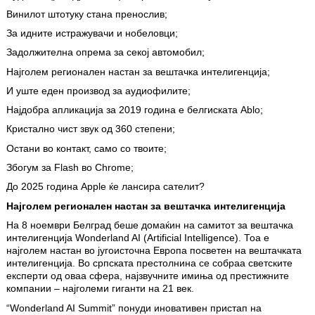
Винилот штотуку стана пренослив;
За идните истражувачи и нобеловци;
Задолжителна опрема за секој автомобил;
Најголем регионален настан за вештачка интелигенција;
И уште еден производ за аудиофилите;
Најдобра апликација за 2019 година е белгиската Ablo;
Кристално чист звук од 360 степени;
Остани во контакт, само со твоите;
Збогум за Flash во Chrome;
До 2025 година Apple ќе лансира сателит?
Најголем регионален настан за вештачка интелигенција
На 8 ноември Белград беше домаќин на самитот за вештачка
интелигенција Wonderland AI (Artificial Intelligence). Тоа е
најголем настан во југоисточна Европа посветен на вештачката
инте­лигенција. Во српската престолнина се собраа светските
експерти од оваа сфера, најзвучните имиња од престижните
компании – најголеми гиганти на 21 век.
“Wonderland AI Summit” понуди иновативен пристап на