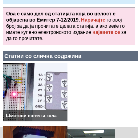
Ова е само дел од статијата која во целост е
објавена во
Емитер 7-12/2019.
Нарачајте
го овој
број за да ја прочитате целата статија, а ако веќе го
имате купено електронското издание
најавете се
за
да го прочитате
.
Статии со слична содржина
Шмитови логички кола