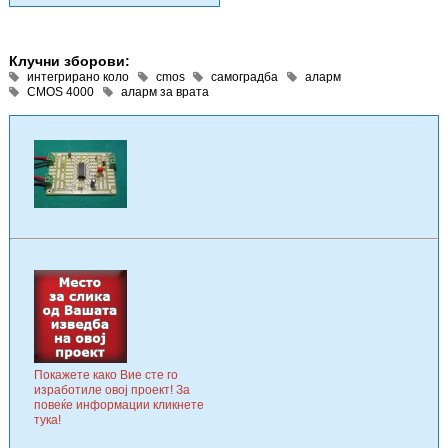
Клучни зборови:
интегрирано коло
cmos
самоградба
аларм
CMOS 4000
аларм за врата
Покажете како Вие сте го
изработиле овој проект! За
повеќе информации кликнете
тука!