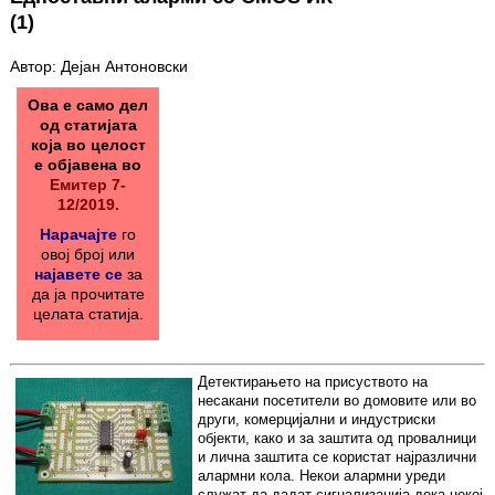
(1)
Автор: Дејан Антоновски
Ова е само дел
од статијата
која во целост
е објавена во
Емитер 7-
12/2019.
Нарачајте
го
овој број или
најавете се
за
да ја прочитате
целата статија.
Детектирањето на присуството на
несакани посетители во домовите или во
други, комерцијални и индустриски
објекти, како и за заштита од провалници
и лична заштита се користат најразлични
алармни кола. Некои алармни уреди
служат да дадат сигнализација дека некој