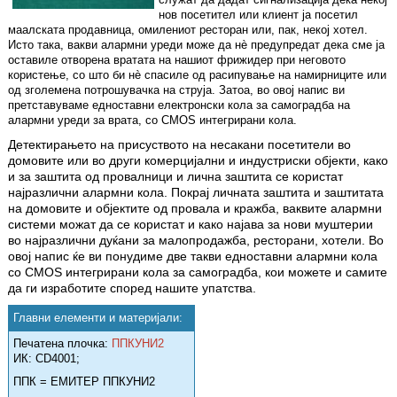
нов посетител или клиент ја посетил
маалската продавница, омилениот ресторан или, пак, некој хотел.
Исто така, вакви алармни уреди може да нè предупредат дека сме ја
оставиле отворена вратата на нашиот фрижидер при неговото
користење, со што би нè спасиле од расипување на намирниците или
од зголемена потрошувачка на струја. Затоа, во овој напис ви
претставуваме едноставни електронски кола за самоградба на
алармни уреди за врата, со CMOS интегрирани кола.
Детектирањето на присуството на несакани посетители во
домовите или во други комерцијални и индустриски објек­ти, како
и за заштита од провалници и лична заштита се користат
најразлични алармни кола. Покрај личната заштита и заштитата
на домовите и објектите од провала и кражба, ваквите алармни
сис­те­ми можат да се користат и како најава за нови муштерии
во најразлични дуќани за малопродажба, ресторани, хотели. Во
овој напис ќе ви понудиме две такви ед­ноставни алармни кола
со CMOS инте­гри­­рани кола за самоградба, кои можете и самите
да ги изработите според наши­те упатства.
Главни елементи и материјали:
Печатена плочка:
ППКУНИ2
ИК: CD4001;
ППК = ЕМИТЕР ППКУНИ2