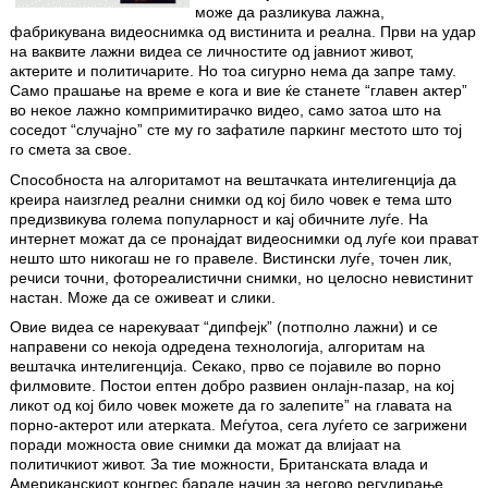
може да разликува лажна,
фабрикувана видеоснимка од вистинита и реална. Први на удар
на ваквите лажни видеа се личностите од јавниот живот,
актерите и политичарите. Но тоа сигурно нема да запре таму.
Само прашање на време е кога и вие ќе станете “главен актер”
во некое лажно компримитирачко видео, само затоа што на
соседот “случајно” сте му го зафатиле паркинг местото што тој
го смета за свое.
Способноста на алгоритамот на вештачката интелигенција да
креира наизглед реални снимки од кој било човек е тема што
предизвикува голема популарност и кај обичните луѓе. На
интернет можат да се пронајдат видеоснимки од луѓе кои прават
нешто што никогаш не го правеле. Вистински луѓе, точен лик,
речиси точни, фотореалистични снимки, но целосно невистинит
настан. Може да се оживеат и слики.
Овие видеа се нарекуваат “дипфејк” (потполно лажни) и се
направени со некоја одредена технологија, алгоритам на
вештачка интелигенција. Секако, прво се појавиле во порно
филмовите. Постои ептен добро развиен онлајн-пазар, на кој
ликот од кој било човек можете да го залепите” на главата на
порно-актерот или атерката. Меѓутоа, сега луѓето се загри­жени
поради можноста овие снимки да можат да влијаат на
политичкиот живот. За тие можности, Британската влада и
Американскиот конгрес барале начин за негово регулирање.