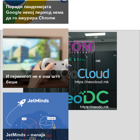
Поради пандемијата
Google некој период нема
да го ажурира Chrome
И гејмингот не е она што
беше
JetMinds – онлајн