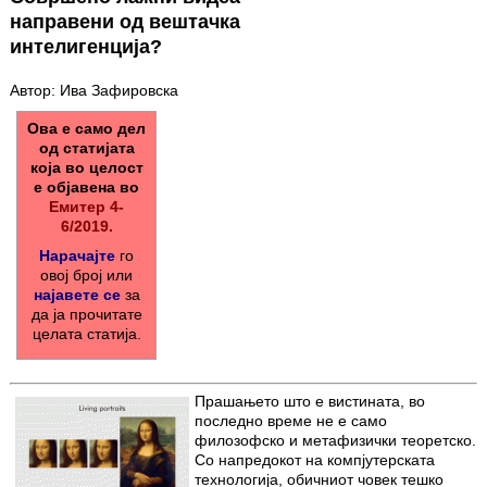
направени од вештачка
интелигенција?
Автор: Ива Зафировска
Ова е само дел
од статијата
која во целост
е објавена во
Емитер 4-
6/2019.
Нарачајте
го
овој број или
најавете се
за
да ја прочитате
целата статија.
Прашањето што е вистината, во
последно време не е само
филозофско и мета­физички теоретско.
Со напредокот на компјутерската
технологија, обичниот човек тешко