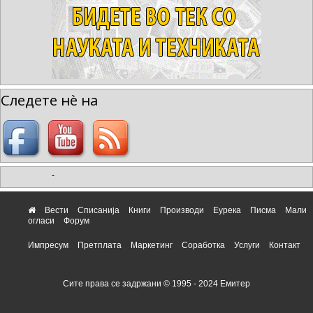
Следете нè на
-
Вести
Списанија
Книги
Производи
Еурека
Писма
Мали
огласи
Форум
Импресум
Претплата
Маркетинг
Соработка
Услуги
Контакт
Сите права се задржани © 1995 - 2024 Емитер