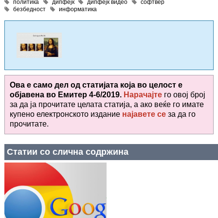
политика
дипфејк
дипфејк видео
софтвер
безбедност
информатика
Ова е само дел од статијата која во целост е
објавена во
Емитер 4-6/2019.
Нарачајте
го овој број
за да ја прочитате целата статија, а ако веќе го имате
купено електронското издание
најавете се
за да го
прочитате
.
Статии со слична содржина