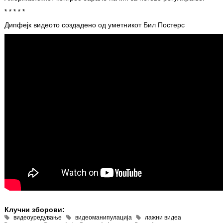
* * * * *
Дипфејк видеото создадено од уметникот Бил Постерс
Клучни зборови:
видеоуредување
видеоманипулација
лажни видеа