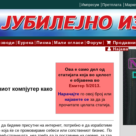
Импресум
Претплата
Марке
изводи
Еурека
Писма
Мали огласи
Форум
Продавни
Најава
Ова е само дел од
статијата која во целост
е објавена во
Емитер 5/2013.
ниот компјутер како
Нарачајте
го овој број или
најавете се
за да ја
прочитате целата статија.
 да бидеме присутни на интернет, потребно е да изработиме
 која ќе се промовираме себеси или сопствениот бизнис. По
веб-страницата, неа треба да ја поставиме на сервер, за таа