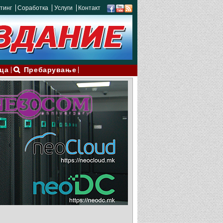
тинг
Соработка
Услуги
Контакт
ца
Пребарување