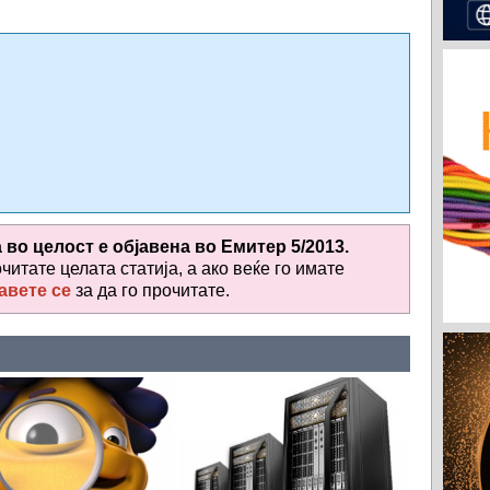
а во целост е објавена во
Емитер 5/2013.
очитате целата статија, а ако веќе го имате
авете се
за да го прочитате
.