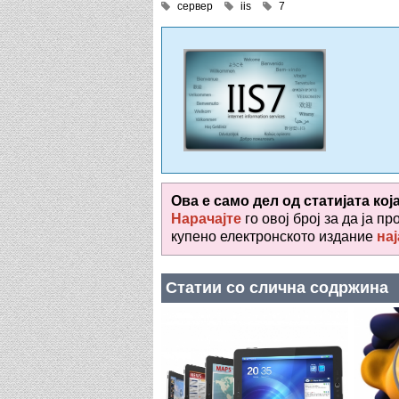
сервер
iis
7
Ова е само дел од статијата кој
Нарачајте
го овој број за да ја пр
купено електронското издание
нај
Статии со слична содржина