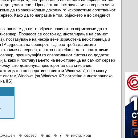
на до целиот свет. Процесот на поставување на сервер чини
ожеме да го заобиколиме доколку го искористиме сопствениот
сервер. Како да го направиме тоа, објаснето е во следниот
ој напис е да ни го објасни начинот на кој можеме да го
еб-сервер. Процесот се состои од инсталирање на самиот
ices), поставување на некоја веќе изработена веб-страница и
а IP-адресата на серверот. Најпрво треба да имаме
поставиме на сервер, а потоа потребно е да го подготвиме
б-сервер, проширувајќи го оперативниот систем со додаток
ција, како и поставувањето на веб-страница на самиот сервер
 колку што дозволува просторот во ова списание.
а компјутер со оперативен систем Windows 7, но е многу
от систем Windows (за Windows XP потребно е инсталациско
а IIS).
е
домашен
сервер
iis
7
инсталирај