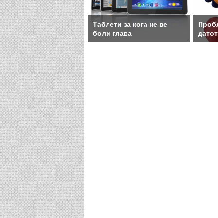
Таблети за кога не ве
Проб
боли глава
датот