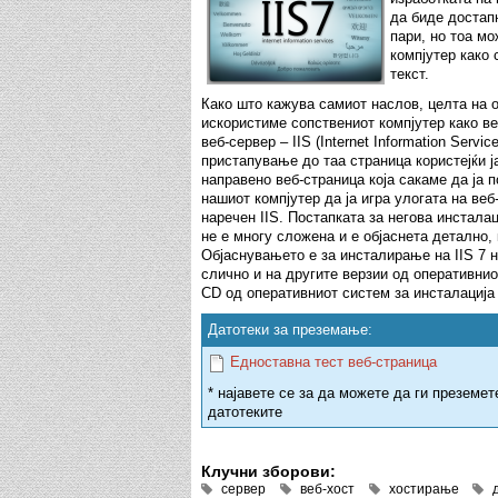
да биде достап
пари, но тоа м
компјутер како 
текст.
Како што кажува самиот наслов, целта на ов
искористиме сопствениот компјутер како в
веб-сервер – IIS (Internet Information Serv
пристапување до таа страница користејќи ј
направено веб-страница која сакаме да ја 
нашиот компјутер да ја игра улогата на ве
наречен IIS. Постапката за негова инстала
не е многу сложена и е објаснета детално,
Објаснувањето е за инсталирање на IIS 7 н
слично и на другите верзии од оперативни
CD од оперативниот систем за инсталација н
Датотеки за преземање:
Едноставна тест веб-страница
* најавете се за да можете да ги преземет
датотеките
Клучни зборови:
сервер
веб-хост
хостирање