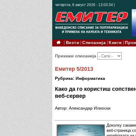
четврток, 6 август 2026 - 13:03:36
Вести
Списанија
Книги
Про
Прикажи списанија
Емитер 5/2013
Рубрика: Информатика
Како да го користиш сопстве
веб-сервер
Автор: Александар Илиоски
Доколку сакаме
веб-страница со
изработката на 