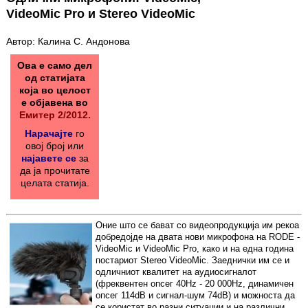
VideoMic Pro и Stereo VideoMic
Автор: Калина С. Андонова
Ова е само дел
од статијата
која во целост
е објавена во
Емитер 2/2012.
Нарачајте
го
овој број или
најавете се
за
да ја прочитате
целата статија.
Оние што се бават со видеопродукција им рекоа
добредојде на двата нови микрофона на RODE -
VideoMic и VideoMic Pro, како и на една година
постариот Stereo VideoMic. Заеднички им се и
одличниот квалитет на аудиосигналот
(фреквентен опсег 40Hz - 20 000Hz, динамичен
опсег 114dB и сигнал-шум 74dB) и можноста да
се користат во разни ситуации и на различни