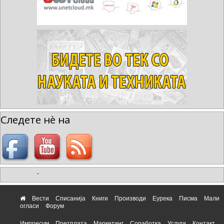
Следете нè на
-
Вести
Списанија
Книги
Производи
Еурека
Писма
Мали
огласи
Форум
Импресум
Претплата
Маркетинг
Соработка
Услуги
Контакт