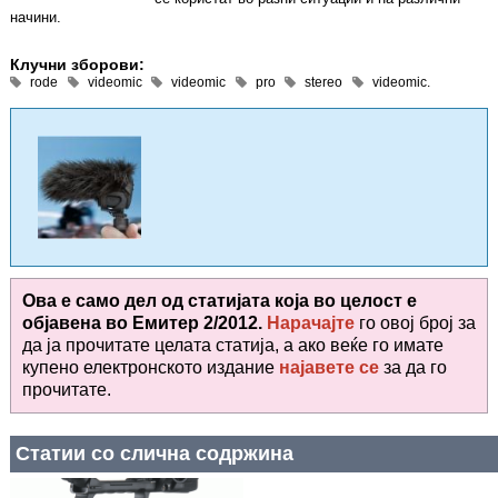
начини.
Клучни зборови:
rode
videomic
videomic
pro
stereo
videomic.
Ова е само дел од статијата која во целост е
објавена во
Емитер 2/2012.
Нарачајте
го овој број за
да ја прочитате целата статија, а ако веќе го имате
купено електронското издание
најавете се
за да го
прочитате
.
Статии со слична содржина