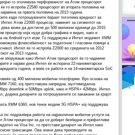
 двојно го зголемува перформансот на Атом процесорот
ќе го испроба Z2580 процесорот во втората половина на
 најавена за првата половина на 2013 година.
рите каде потрошувачите бараат поголема вредност за
а Интел Атом Z2000 процесор, наменет за сегментот на
а дека може да достигне до 500 милиони единици до 2015
м процесор која нуди добра графика и видео, како и
а на Android гугл игри. Го поддржува и Интел модемот XMM
озможува флексибилност за податочни / гласовни повици а
сникот. Интел ќе го испроба Z2000 во средината на 2012
окот на 2013 година.
ини зборуваше како Интел Атом процесорот ќе го надмине
орите и најави дека Интел ќе испорача 22-нанометарски
аредната година, а веќе се работи и на 14-нанометарска SoC
повеќе од 400 милиони мобилни платформи. Врз основа на
 XMM 7160, кој претставува напредна, мултимодална
ps downlink и 50Mbps uplink, како и HSPA+ 42Mbps. Интел
ал, додека дизајните за потрошувачите се закажани за крајот
рмата XMM 6360, нов тенок модем 3G HSPA+ кој поддржува
a inc подразбира работа на најразлични мобилни услуги на
ел Атом процесори за да се добијат безбедни и прифатливи
едател на Visa Inc, го претстави дизајнот на Интел како
иски трансакции. Ова значи дека производите за