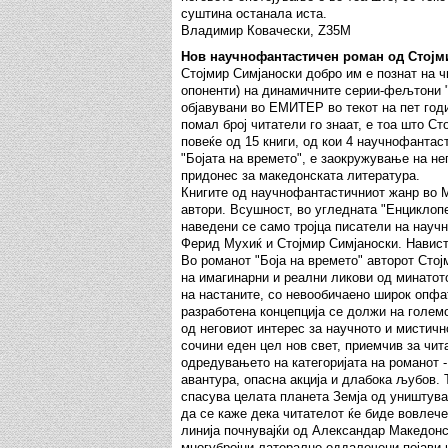
суштина останала иста.
Владимир Ковачески, Z35M
Нов научнофантастичен роман од Стојм
Стојмир Симјаноски добро им е познат на ч
опоненти) на динамичните серии-фељтони "
објавувани во ЕМИТЕР во текот на пет годи
помал број читатели го знаат, е тоа што Ст
повеќе од 15 книги, од кои 4 научнофантас
"Бојата на времето", е заокружување на не
придонес за македонската литература.
Книгите од научнофантастичниот жанр во М
автори. Всушност, во угледната "Енциклоп
наведени се само тројца писатели на науч
Ферид Мухиќ и Стојмир Симјаноски. Навист
Во романот "Боја на времето" авторот Стој
на имагинарни и реални ликови од минатот
на настаните, со невообичаено широк опфа
разработена концепција се должи на големо
од неговиот интерес за научното и мистичн
сочини еден цел нов свет, приемчив за чит
одредувањето на категоријата на романот -
авантура, опасна акција и длабока љубов. 
спасува целата планета Земја од уништува
да се каже дека читателот ќе биде вовлече
линија почнувајќи од Александар Македонс
многубројни латерално оддалечени појави 