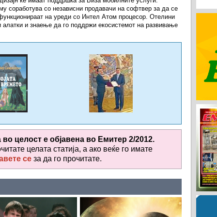
 дизајн ќе имаат поддршка за Виза мобилните услуги.
аму соработува со независни продавачи на софтвер за да се
 функционираат на уреди со Интел Атом процесор. Отелини
и алатки и знаење да го поддржи екосистемот на развивање
а во целост е објавена во
Емитер 2/2012.
очитате целата статија, а ако веќе го имате
авете се
за да го прочитате
.