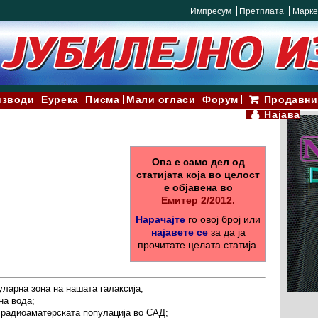
Импресум
Претплата
Марке
изводи
Еурека
Писма
Мали огласи
Форум
Продавни
Најава
Ова е само дел од
статијата која во целост
е објавена во
Емитер 2/2012.
Нарачајте
го овој број или
најавете се
за да ја
прочитате целата статија.
ларна зона на нашата галаксија;
на вода;
 радиоаматерската популација во САД;