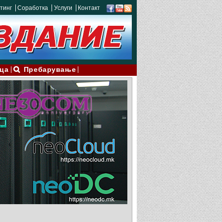
тинг
Соработка
Услуги
Контакт
ца
Пребарување