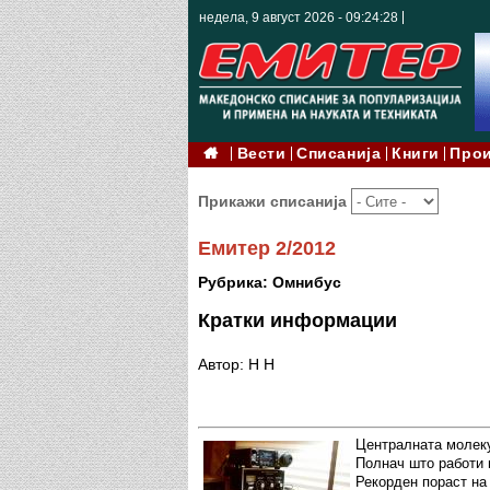
недела, 9 август 2026 - 09:24:30
Вести
Списанија
Книги
Про
Прикажи списанија
Емитер 2/2012
Рубрика: Омнибус
Кратки информации
Автор: Н Н
Централната молеку
Полнач што работи 
Рекорден пораст на