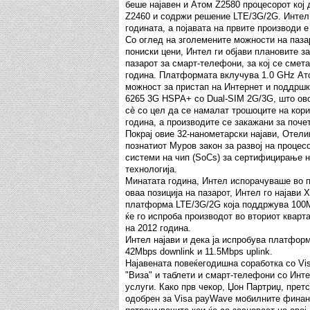
беше најавен и Атом Z2580 процесорот кој
Z2460 и содржи решение LTE/3G/2G. Интел 
годината, а појавата на првите производи е
Со оглед на зголемените можности на паза
пониски цени, Интел ги објави плановите з
пазарот за смарт-телефони, за кој се смет
година. Платформата вклучува 1.0 GHz Ато
можност за пристап на Интернет и поддршк
6265 3G HSPA+ со Dual-SIM 2G/3G, што ов
сè со цел да се намалат трошоците на кори
година, а производите се закажани за почет
Покрај овие 32-нанометарски најави, Отел
познатиот Муров закон за развој на процес
системи на чип (SoCs) за сертифицирање н
технологија.
Минатата година, Интел испорачуваше во 
оваа позиција на пазарот, Интел го најави
платформа LTE/3G/2G која поддржува 100Mb
ќе го испроба производот во вториот кварт
на 2012 година.
Интел најави и дека ја испробува платфо
42Mbps downlink и 11.5Mbps uplink.
Најавената повеќегодишна соработка со Vis
"Виза" и таблети и смарт-телефони со Инт
услуги. Како прв чекор, Џон Партриџ, претс
одобрен за Visa payWave мобилните финанс