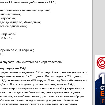
рите на HP најголеми дебитанти на CES;
на 2 милиони степени целзиусови!;
 наномеурчиња;
 најопасна;
дес дизајнер од Македонија;
ога се депресивни;
Симјаноски;
Pro M275;
аучник за 2011 година";
к;
најавуваат нови системи за смарт-телефони
опулација во САД
е радиоаматери надмина 700 илјади. Ова претставува пораст
радиоаматерите во 1971 година. Во последните 20 години
 САД се зголемила за 200 илјади. Мал пад бил забележан во
дба со 80-тите години од минатиот век, кога во САД,
диоаматерски операторски испит, сега тој број нараснал за
ва на фактот дека не биле оправдани стравувањата дека
ологија, на глобално ниво, драстично ќе го намали бројот
и кое настанало пред повеќе од еден век. Тајната на
т на времето, технологијата се менувала, но неговата