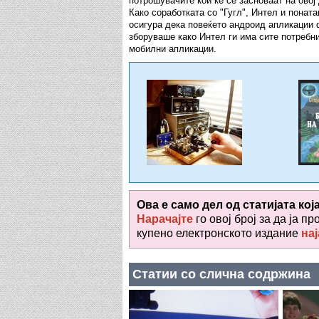
потрошувачите кои ќе се засноваат на овој
Како соработката со "Гугл", Интел и понат
осигура дека повеќето андроид апликации
зборуваше како Интел ги има сите потребн
мобилни апликации.
Ова е само дел од статијата кој
Нарачајте
го овој број за да ја пр
купено електронското издание
нај
Статии со слична содржина