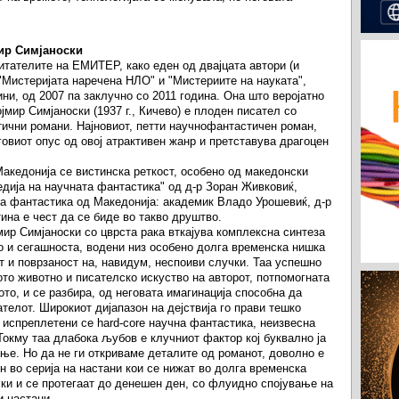
ир Симјаноски
итателите на ЕМИТЕР, како еден од двајцата автори (и
Мистеријата наречена НЛО" и "Мистериите на науката",
ни, од 2007 па заклучно со 2011 година. Она што веројатно
ојмир Симјаноски (1937 г., Кичево) е плоден писател со
тични романи. Најновиот, петти научнофантастичен роман,
говиот опус од овој атрактивен жанр и претставува драгоцен
акедонија се вистинска реткост, особено од македонски
едија на научната фантастика" од д-р Зоран Живковиќ,
на фантастика од Македонија: академик Владо Урошевиќ, д-р
ина е чест да се биде во такво друштво.
мир Симјаноски со цврста рака вткајува комплексна синтеза
о и сегашноста, водени низ особено долга временска нишка
т и поврзаност на, навидум, неспоиви случки. Таа успешно
то животно и писателско искуство на авторот, потпомогната
ото, и се разбира, од неговата имагинација способна да
ателот. Широкиот дијапазон на дејствија го прави тешко
 испреплетени се hard-core научна фантастика, неизвесна
Токму таа длабока љубов е клучниот фактор кој буквално ја
ње. Но да не ги откриваме деталите од романот, доволно е
н во серија на настани кои се нижат во долга временска
ки и се протегаат до денешен ден, со флуидно спојување на
и настани.