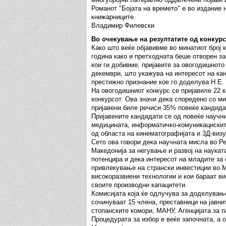
Романот "Бојата на времето" е во издание 
книжарниците.
Владимир Филевски
Во очекување на резултатите од конкурс
Како што веќе објавивме во минатиот број к
година како и претходната беше отворен з
кои ги добивме, пријавите за овогодишното
декември, што укажува на интересот на ка
престижно признание кое го доделува Н.Е.
На овогодишниот конкурс се пријавиле 22 к
конкурсот. Ова значи дека споредено со ми
пријавени биле речиси 35% повеќе кандида
Пријавените кандидати се од повеќе научн
медицината, информатичко-комуникацискит
од областа на кинематографијата и 3Д-визу
Сето ова говори дека научната мисла во Ре
Македонија за негување и развој на наукат
потенцира и дека интересот на младите за 
привлекување на странски инвестиции во М
високоразвиени технологии и кои бараат ви
своите производни капацитети.
Комисијата која ќе одлучува за доделување
сочинуваат 15 члена, преставници на јавни
стопанските комори, МАНУ, Агенцијата за п
Процедурата за избор е веќе започната, а 