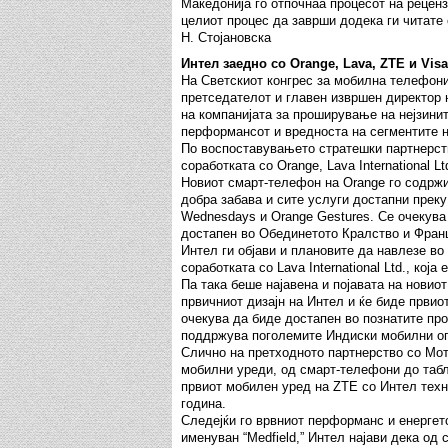
Македонија го отпочнаа процесот на реценз
целиот процес да заврши додека ги читате 
Н. Стојановска
Интел заедно со Orange, Lava, ZTE и Vis
На Светскиот конгрес за мобилна телефони
претседателот и главен извршен директор 
на компанијата за проширување на нејзинит
перформансот и вредноста на сегментите н
По воспоставувањето стратешки партнерств
соработката со Orange, Lava International Lt
Новиот смарт-телефон на Orange го содржи
добра забава и сите услуги достапни преку 
Wednesdays и Orange Gestures. Се очекува 
достапен во Обединетото Кралство и Франц
Интел ги објави и плановите да навлезе во
соработката со Lava International Ltd., кој
Па така беше најавена и појавата на нови
првичниот дизајн на Интел и ќе биде првио
очекува да биде достапен во познатите прод
поддржува поголемите Индиски мобилни о
Слично на претходното партнерство со Мот
мобилни уреди, од смарт-телефони до табл
првиот мобилен уред на ZTE со Интел техно
година.
Следејќи го врвниот перформанс и енергет
именуван “Medfield,” Интел најави дека од