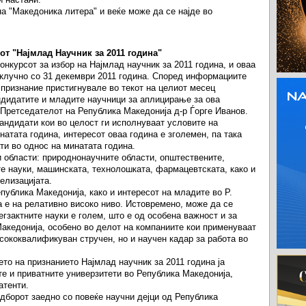
на "Македоника литера" и веќе може да се најде во
от "Најмлад Научник за 2011 година"
онкурсот за избор на Најмлад научник за 2011 година, и оваа
аклучно со 31 декември 2011 година. Според информациите
 признание пристигнувале во текот на целиот месец
ндидатите и младите научници за аплицирање за ова
 Претседателот на Република Македонија д-р Ѓорге Иванов.
андидати кои во целост ги исполнуваат условите на
натата година, интересот оваа година е зголемен, па така
ти во однос на минатата година.
и области: природнонаучните области, општествените,
е науки, машинската, технолошката, фармацевтската, како и
елизацијата.
публика Македонија, како и интересот на младите во Р.
а е на релативно високо ниво. Истовремено, може да се
егзактните науки е голем, што е од особена важност и за
акедонија, особено во делот на компаниите кои применуваат
сококвалификуван стручен, но и научен кадар за работа во
то на признанието Најмлад научник за 2011 година ја
те и приватните универзитети во Република Македонија,
атенти.
одборот заедно со повеќе научни дејци од Република