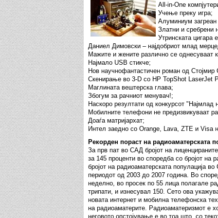
All-in-One компјуте
Учење преку игра;
Алуминиум загреан 
Златни и сребрени
Утринската цигара е
Даниел Димовски – најдобриот млад мерце
Мажите и жените различно се однесуваат к
Најмало USB стикче;
Нов научнофантастичен роман од Стојмир 
Скенирање во 3-D со HP TopShot LaserJet 
Маглината вештерска глава;
Збогум за рачниот менувач!;
Наскоро резултати од конкурсот "Најмлад н
Мобилните телефони не предизвикуваат ра
Доаѓа матријархат;
Интел заедно со Orange, Lava, ZTE и Visa 
Рекорден пораст на радиоаматерската п
За прв пат во САД бројот на лиценциранит
за 145 проценти во споредба со бројот на 
бројот на радиоаматерската популација во
периодот од 2003 до 2007 година. Во споре
неделно, во просек по 55 лица полагале ра
трипати, и изнесувал 150. Сето ова укажу
новата интернет и мобилна телефонска техн
на радиоаматерите. Радиоаматеризмот е хоб
неговото опстојување е во тоа што, со теко