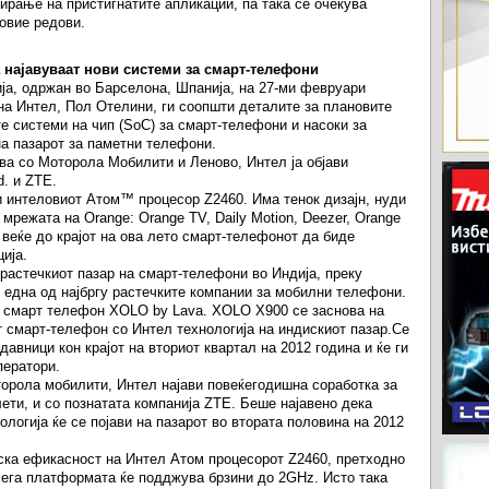
ирање на пристигнатите апликации, па така се очекува
овие редови.
a најавуваат нови системи за смарт-телефони
ја, одржан во Барселона, Шпанија, на 27-ми февруари
на Интел, Пол Отелини, ги соопшти деталите за плановите
е системи на чип (SoC) за смарт-телефони и насоки за
а пазарот за паметни телефони.
а со Моторола Мобилити и Леново, Интел ја објави
d. и ZTE.
 интеловиот Атом™ процесор Z2460. Има тенок дизајн, нуди
мрежата на Orange: Orange TV, Daily Motion, Deezer, Orange
веќе до крајот на ова лето смарт-телефонот да биде
ија.
 растечкиот пазар на смарт-телефони во Индија, преку
а е една од најбргу растечките компании за мобилни телефони.
от смарт телефон XOLO by Lava. XOLO X900 се заснова на
т смарт-телефон со Интел технологија на индискиот пазар.Се
авници кон крајот на вториот квартал на 2012 година и ќе ги
ператори.
орола мобилити, Интел најави повеќегодишна соработка за
ети, и со познатата компанија ZTE. Беше најавено дека
логија ќе се појави на пазарот во втората половина на 2012
ска ефикасност на Интел Атом процесорот Z2460, претходно
 сега платформата ќе подджува брзини до 2GHz. Исто така