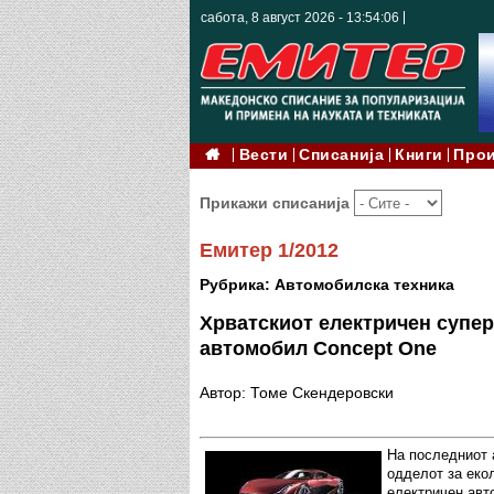
сабота, 8 август 2026 - 13:54:07
Вести
Списанија
Книги
Про
Прикажи списанија
Емитер 1/2012
Рубрика: Автомобилска техника
Хрватскиот електричен супе
автомобил Concept One
Автор: Томе Скендеровски
На последниот 
одделот за еко
електричен авт