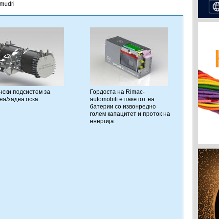
mudri
нски подсистем за
Гордоста на Rimac-
на/задна оска.
automobili е пакетот на
батерии со извонредно
голем капацитет и проток на
енергија.