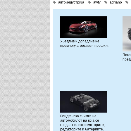
автоиндустрија
awtv
adriano
Убедлив и допадлив не
премногу агресивен профил.
Пого
пред
Рендгенска снимка на
автомобилот на која се
гледаат електромоторите,
редукторите и батериите.