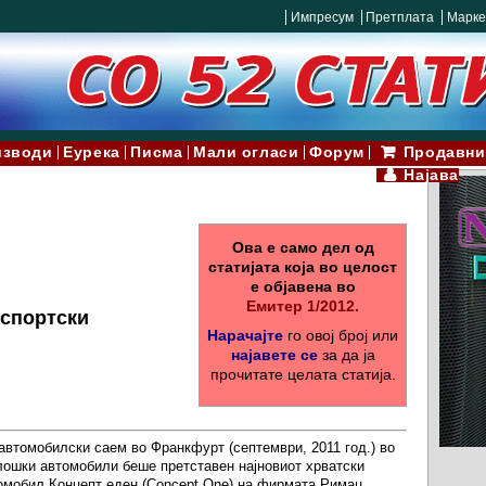
Импресум
Претплата
Марке
изводи
Еурека
Писма
Мали огласи
Форум
Продавни
Најава
Ова е само дел од
статијата која во целост
е објавена во
Емитер 1/2012.
рспортски
Нарачајте
го овој број или
најавете се
за да ја
прочитате целата статија.
автомобилски саем во Франкфурт (септември, 2011 год.) во
лошки автомобили беше претставен најновиот хрватски
омобил Концепт еден (Concept One) на фирмата Римац