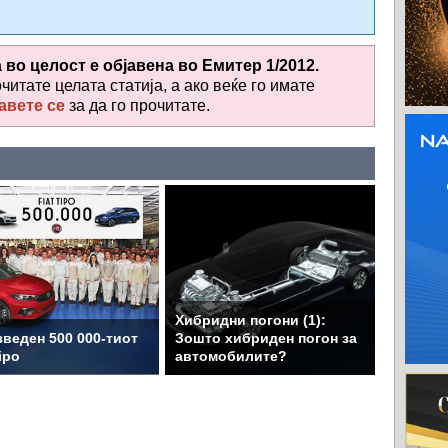
а во целост е објавена во
Емитер 1/2012.
очитате целата статија, а ако веќе го имате
авете се
за да го прочитате
.
Хибридни погони (1):
веден 500 000-тиот
Зошто хибриден погон за
ipo
автомобилите?