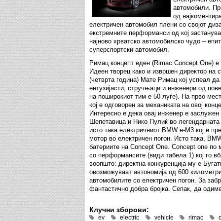
автомобили. Пр
од најкоментир
електричен автомобил плени со својот диза
екстремните перформанси од кој застанува 
најново хрватско автомобилско чудо – епит
суперспортски автомобил.
Римац концепт еден (Rimac Concept One) е
Идеен творец како и извршен директор на с
(четврта година) Мате Римац кој успеал д
ентузијасти, стручњаци и инженери од повеќ
на поширокиот тим е 50 луѓе). На прво мес
кој е одговорен за механиката на овој конц
Интересно е дека овај инженер е заслужен
Шепетавица и Нико Пулиќ во легендарната Л
исто така електричниот BMW e-M3 кој е пр
мотор во електричен погон. Исто така, BM
батериите на Concept One. Concept one по
со перформансите (види табела 1) кој го в
воопшто: директна конкуренција му е Бугат
овозможуваат автономија од 600 километри
автомобилите со електричен погон. За забр
фантастично добра бројка. Сепак, да одиме
Клучни зборови:
ev
electric
vehicle
rimac