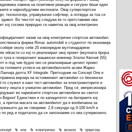
едизвика лавина на позитивни реакции и сигурно беше еден
аните и највозбудливи експонати. Овај суперспортски
јн, технологија, управувачки софтвер, а потврда за тоа се
здивот. Во текстот кој следува ќе го претставиме ова
ет кој сосема природно се наметна за овај електричен
 официјалниот назив на овај електричен спортски автомобил.
опствената фирма Rimac automobili е студентот по економија
а собере околу себе 20 извонредни мултинадарени
е области со кој го реализирал овој проект (вкупната бројка
то тука е генијалниот машински инженер Златко Квочиќ (55)
епт и под чие будно око се реализираше целиот проект.
 за големите успеси на автомобилските асови Жарко
анчија делта XF Integrale. Претходник на Concept One е
еправена верзија на истоимениот автомобил со бензински
W-то служел и како тест-автомобил за електромоторите и
 многу нешта е уникатен автомобил. Пред сè, импресионира
бројуваат во најмоќните спортски автомобили во светот
и Вејрон! Единствен е по капацитетот на батериите кој
, а притоа масата на автомобилот да е вообичаена за
зувањето да не говориме: 2,8 секунди од 0-100 km/h е
 по ред и подетално да се запознаеме со ова супервозило.
concept
one
електрично
возило
хрватска