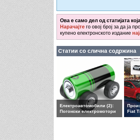
Ова е само дел од статијата кој
Нарачајте
го овој број за да ја пр
купено електронското издание
нај
Статии со слична содржина
Електроавтомобили (2):
Произ
Погонски електромотори
Fiat T