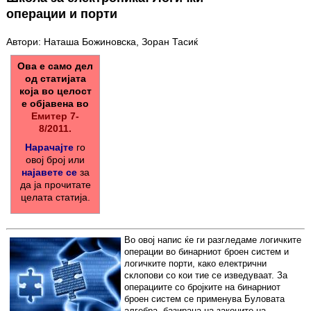
операции и порти
Автори: Наташа Божиновска, Зоран Тасиќ
Ова е само дел
од статијата
која во целост
е објавена во
Емитер 7-
8/2011.
Нарачајте
го
овој број или
најавете се
за
да ја прочитате
целата статија.
Во овој напис ќе ги разгледаме логичките
операции во бинарниот броен систем и
логичките порти, како електрични
склопови со кои тие се изведуваат. За
операциите со бројките на бинарниот
броен систем се применува Буловата
алгебра, базирана на законите на