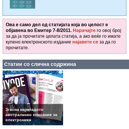
Ова е само дел од статијата која во целост е
објавена во
Емитер 7-8/2011.
Нарачајте
го овој број
за да ја прочитате целата статија, а ако веќе го имате
купено електронското издание
најавете се
за да го
прочитате
.
Статии со слична содржина
Згасна најмладото
австралиско списание за
електроника