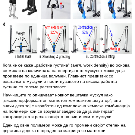
Кога ќе се каже „работна густина“ (англ. work density) во основа
се мисли на количината на енергија што мускулот може да ја
произведе по единица волумен. Главниот предизвик со
вештачките мускули е постигнувањето на висока работна
густина со голема растегливост.
Научниците го опишуваат новиот вештачки мускул како
„високоперформантен магнетен композитен актуатор“, што
значи дека тој е изработен од комплексна хемиска комбинација
на полимери кои се врзуваат заедно за да ја имитираат
контракцијата и релаксацијата на вистинските мускули.
Еден од овие полимери може да го промени својот степен на
цврстина додека е вграден во матрица со магнетни