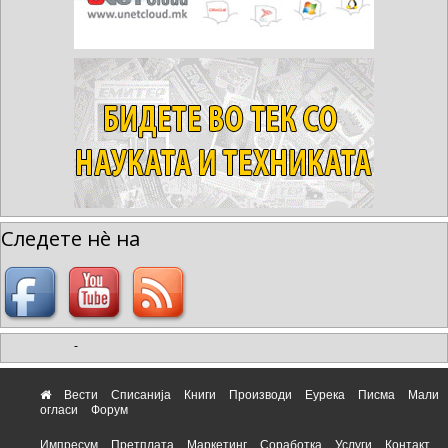
Следете нè на
-
Вести
Списанија
Книги
Производи
Еурека
Писма
Мали
огласи
Форум
Импресум
Претплата
Маркетинг
Соработка
Услуги
Контакт