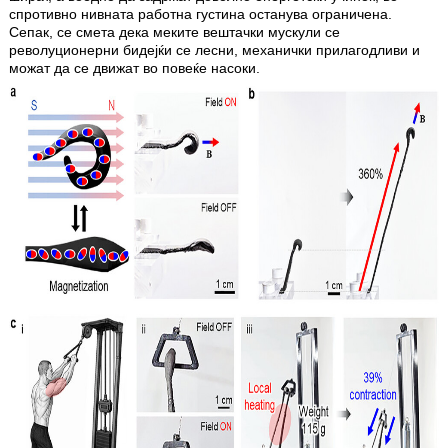
спротивно нивната работна густина останува ограничена.
Сепак, се смета дека меките вештачки мускули се
револуционерни бидејќи се лесни, механички прилагодливи и
можат да се движат во повеќе насоки.