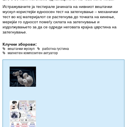
Истражувачите ја тестирале јачината на нивниот вештачки
мускул користејќи едноосен тест на затегнување – механички
тест во кој материјалот се растегнува до точката на кинење,
мерејќи го односот помеѓу силата на затегнување и
издолжувањето за да се одреди неговата крајна цврстина на
затегнување.
Клучни зборови:
вештачки мускул
работна густина
магнетен композитен актуатор