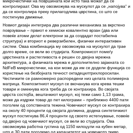
микрочестички на површината кои исто така можат да се
контролираат. Ова му овозможува на мускулот да се „напојува“ и
да се контролира преку прилагодлива цврстина, со што се
постигнува движење.
Новиот дизајн интегрира два различни механизма за вкрстено
поврзување – првиот е хемиски ковалентно врзан (два или
повеќе атоми делат електрони за да создадат постабилна
структура) и вториот е реверзибилен, физички интерактивен
систем. Оваа комбинација му овозможува на мускулот да трае
долго време, се вели во студијата. Компромисот помеѓу
цврстината и растегливоста е решен со двојна мрежна
архитектура, а физичката мрежа е дополнително зајакната со
NdFeB микрочестички, на кои може да им се додели функција со
користење на безбојната течност октадецилтрихлоросилан.
Честичките се рамномерно распоредени низ целата полимерна
матрица. Композитниот мускул се вкочанува кога крева тешки
товари и омекнува кога треба да се контрахира. Во својата
цврста состојба, вештачкиот мускул, кој тежи само 1,13 грама,
може да издржи товар до пет килограми – приближно 4400 пати
поголем од сопствената тежина.Човечкиот мускул се контрахира
на околу 40 проценти од својата должина, додека синтетичкиот
мускул постигнува 86,4 проценти од своето истегнување, повеќе
од двојно од човечкиот мускул, се вели во студијата. Ова
овозможува работна густина од 1150 килоџули на кубен метар,
што е 30 пати поголемо од капацитетот на човечкото ткиво.