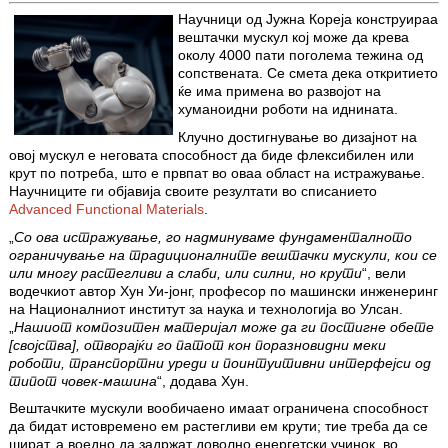
Научници од Јужна Кореја конструираа
вештачки мускул кој може да крева
околу 4000 пати поголема тежина од
сопствената. Се смета дека откритието
ќе има примена во развојот на
хуманоидни роботи на иднината.
Клучно достигнување во дизајнот на
овој мускул е неговата способност да биде флексибилен или
крут по потреба, што е првпат во оваа област на истражување.
Научниците ги објавија своите резултати во списанието
Advanced Functional Materials
.
„
Со ова истражување, го надминуваме фундаменталното
ограничување на традиционалните вештачки мускули, кои се
или многу растегливи а слаби, или силни, но крути
“, вели
водечкиот автор Хун Уи-јонг, професор по машински инженеринг
на Националниот институт за наука и технологија во Улсан.
„
Нашиот композитен материјал може да ги постигне обете
[својства], отворајќи го патот кон поразновидни меки
роботи, транспортни уреди и поинтуитивни интерфејси од
типот човек-машина
“, додава Хун.
Вештачките мускули вообичаено имаат ограничена способност
да бидат истовремено ем растегливи ем крути; тие треба да се
шират, а воедно да задржат доволно енергетски учинок, во