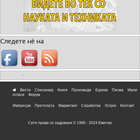
Следете нè на
-
Вести
Списанија
Книги
Производи
Еурека
Писма
Мали
огласи
Форум
Импресум
Претплата
Маркетинг
Соработка
Услуги
Контакт
Сите права се задржани © 1995 - 2024 Емитер