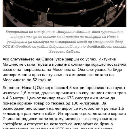
Контролата на мисијата на Интуитив Машинс.
Како куриозитет,
интересно е да се спомне контролата на мисијата на Нова е
дизајнирана да наликува на командниот мост од ѕвездениот брод
УСС Ентерпрајз од ултра популарниот научно-фантастичен серијал
Ѕвездени патеки.
Ако слетувањето на Одисеј утре заврши со успех, Интуитив
Машинс ќе станат првата приватна компанија којашто поставила
возило на површината на Месечината. Ова слетување ќе биде
истовремено и прво слетување на американско летало на
Месечината по 52 години.
Лендерот Нова-Ц Одисеј е висок 4,3 метри, пречникот на трупот
изнесува 1,6 метри, додека пречникот на спуштениот стоен трап
е 4,6 метри. Целиот лендер тежи 675 килограми а може да
понесе корисен товар со тежина од 130 килограми. За
разноразни инсталации на лендерот се искористени речиси 1,5
километри разнлични кабли. Интересно е дека леталото користи
2 типа на радиосигнали за комуникација – известувањата за
состојбата и статусот на леталото се испраќаат со брзина