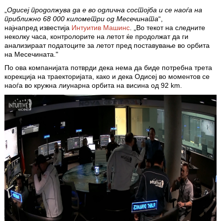
„
Одисеј продолжува да е во одлична состојба и се наоѓа на
приближно 68 000 километри од Месечината
“,
најнапред известија
Интуитив Машинс
. „Во текот на следните
неколку часа, контролорите на летот ќе продолжат да ги
анализираат податоците за летот пред поставување во орбита
на Месечината."
По ова
компанијата потврди дека нема да биде потребна трета
корекција на траекторијата, како и дека Одисеј во моментов се
наоѓа во кружна лиунарна орбита на висина од 92 km.