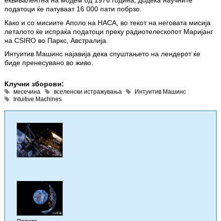
еквивалентна на модем од 1976 година, додека научните
податоци ќе патуваат 16 000 пати побрзо.
Како и со мисиите Аполо на НАСА, во текот на неговата мисија
леталото ќе испраќа податоци преку радиотелескопот Маријанг
на CSIRO во Паркс, Австралија.
Интуитив Машинс најавија дека спуштањето на лендерот ќе
биде пренесувано во живо.
Клучни зборови:
месечина
вселенски истражувања
Интуитив Машинс
Intuitive Machines