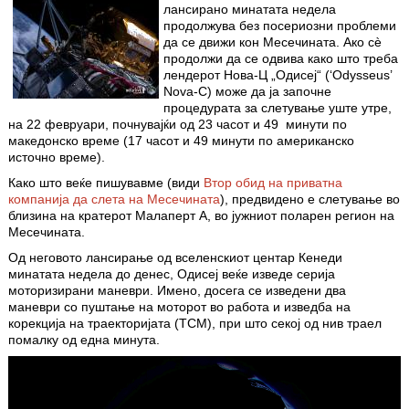
лансирано минатата недела
продолжува без посериозни проблеми
да се движи кон Месечината. Ако сè
продолжи да се одвива како што треба
лендерот Нова-Ц „Одисеј“ (‘Odysseus’
Nova-C) може да ја започне
процедурата за слетување уште утре,
на 22 февруари, почнувајќи од 23 часот и 49 минути по
македонско време (17 часот и 49 минути по американско
источно време).
Како што веќе пишувавме (види
Втор обид на приватна
компанија да слета на Месечината
), предвидено е слетување во
близина на кратерот Малаперт А, во јужниот поларен регион на
Месечината.
Од неговото лансирање од вселенскиот центар Кенеди
минатата недела до денес, Одисеј веќе изведе серија
моторизирани маневри. Имено, досега се изведени два
маневри со пуштање на моторот во работа и изведба на
корекција на траекторијата (TCM), при што секој од нив траел
помалку од една минута.