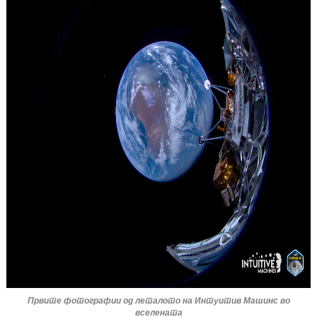
Првите фотографии од леталото на Интуитив Машинс во
вселената