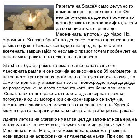
Ракетата на SpaceX само делумно го
помина својот прв целосен тест. Од
неа се очекува да донесе промени во
астрофизиката и астрономијата, како и
да се користи како превоз до
Месечината, а потоа и до Марс. Но,
огромниот „Ѕвезден брод“ што денес се отисна од лансирната
рампа во јужен Тексас експлодираше пред да ја достигне
вселената, завршувајќи го неславно првиот голем пробен лет на
најголемата ракета што некогаш е направена.
Starship и бустер ракетата имаа глатко полетување од
лансирната рампа и се искачија до височина од 39 километри, а
потоа неконтролирано се ротираа по што уследи експлозија, на
само четири минути изминати во лет, непосредно пред да дојде
до разделување на двата сегмента како што беше планирано.
Сепак, фактот што ракетата полета од лансирната рампа,
погонувана од 33 мотори кои синхронизирано се вклучија,
претставува значителен исчекор во однос на тоа што SpaceX
можеше да го направи досега со својата најамбициозна ракета.
Идните летови на Starship имаат за цел да започнат нова ера на
истражување на вселената, вклучително и испраќање луѓе на
Месечината и на Марс, и би можеле да овозможат развој на
нови видови на астрофизика и планетарна наука. При овој прв