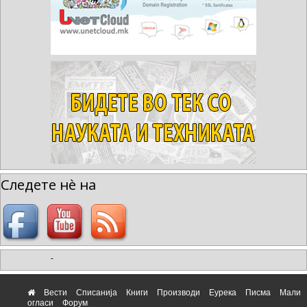
Следете нè на
-
Вести
Списанија
Книги
Производи
Еурека
Писма
Мали
огласи
Форум