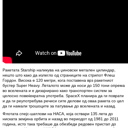
Ракетата Starship наликува на џиновски метален цилиндар,
нешто што како да излегло од страниците на стрипот Флеш
Гордон. Висока е 120 метри, кога поставена врз ракетниот
бустер Super Heavy. Леталото може да носи до 150 тони опрема
во вселената и е дизајнирано како транспортен систем за
целосно повеќекратна употреба. SpaceX планира да ги поврати
и да ги реупотребува речиси сите делови од оваа ракета со цел
да ги намали трошоците за патување до вселената и назад.
Флотата спејс-шатлови на НАСА, која оствари 135 лета до
ниската земјина орбита и назад во периодот од 1981 до 2011
година, исто така требаше да обезбеди редовен пристап до