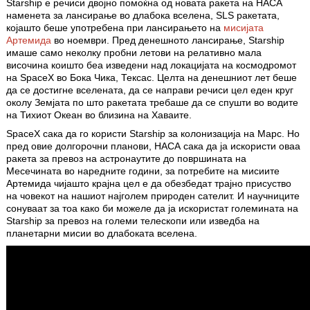
Starship е речиси двојно помоќнa од новата ракета на НАСА
наменета за лансирање во длабока вселена, SLS ракетата,
којашто беше употребена при лансирањето на
мисијата
Артемида
во ноември. Пред денешното лансирање, Starship
имаше само неколку пробни летови на релативно мала
височина коишто беа изведени над локацијата на космодромот
на SpaceX во Бока Чика, Тексас. Целта на денешниот лет беше
да се достигне вселената, да се направи речиси цел еден круг
околу Земјата по што ракетата требаше да се спушти во водите
на Тихиот Океан во близина на Хаваите.
SpaceX сака да го користи Starship за колонизација на Марс. Но
пред овие долгорочни планови, НАСА сака да ја искористи оваа
ракета за превоз на астронаутите до површината на
Месечината во наредните години, за потребите на мисиите
Артемида чијашто крајна цел е да обезбедат трајно присуство
на човекот на нашиот најголем природен сателит. И научниците
сонуваат за тоа како би можеле да ја искористат големината на
Starship за превоз на големи телескопи или изведба на
планетарни мисии во длабоката вселена.