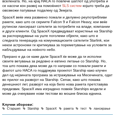
вселената. Но, на крај НАСА го повлече шатлот од употреба и
се насочи кон развој на помоќниот
SLS систем
којшто треба да
овозможи патување подалеку од Земјата.
SpaceX веќе има развиено помали и делумно реупотребливи
ракети, како што се сериите Falcon 9 и Falcon Heavy, кои веќе
рутински лансираат сателити за потребите на влади, компании
и други клиенти. Од SpaceX предвидуваат користење на Starship
за распоредување на уште поголеми објекти, како што е
следната генерација на комуникациските сателити Starlink, кои
некои астрономи ги критикуваа за пореметување на условите за
набљудување на ноќното небо.
Прерано е да се каже дали SpaceX ќе може да ги исполни
своите ветувања за редовно и евтино летање со Starship. Но,
тоа што покажа дека може да го направи со помали ракети и
фактот што НАСА го поддржува проектот Starship како клучен
дел од нејзината програма за истражување на Месечината, одат
во прилог на развојот на Starship. Сепак, како што покажа
денешниот лет, развојот на која било нова ракета претставува
предизвик. SpaceX има изградено повеќе Starships модели и
може да очекуваме нови тестови во мошне блиска иднина.
Клучни зборови:
Старшип
Starship
SpaceX
ракета
тест
лансирање