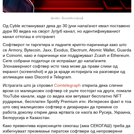
фото: Коинтелеграф
Од Cyble истакнуваат дека до 30 јуни напаѓачот имал поставено
дури 80 видеа на својот Јутјуб канал, но идентификуваниот
канал оттогаш е отстранет.
Софтверот ги таргетира и ладните крипто-паричници како што
се Armory, Bytecoin, Jaxx, Exodus, Electrum, Atomic Wallet, Guarda
и Coinomi, како и паричници кои поддржуваат Zcash и Ethereum.
Сите собрани податоци се испраќаат до напаѓачите.
Злонамерниот софтвер исто така може да прави слики од
екранот (screenshot) и да ја краде историјата на разговори од
апликации како Discord и Telegram.
Истрагата што ја спровел
Cointelegraph
открила дека слични
врски со малициозен софтвер сè уште постојат на други, помали
YouTube канали, каде со видеа кои ветуваат бесплатно NFT
рударење, бесплатен Spotify Premium итн. Интересен факт е тоа
што овој малициозен софтвер е дизајниран да прекине со
работа доколку открие дека жртвата се наоѓа во Русија, Украина,
Белорусија и Казахстан.
Како превентива корисниците секогаш (ама СЕКОГАШ) треба да
избегнуваат преземање пиратски софтвери од непроверени