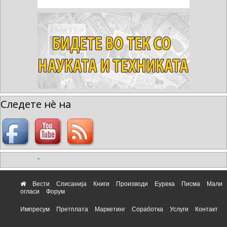
Следете нè на
-
Вести
Списанија
Книги
Производи
Еурека
Писма
Мали
огласи
Форум
Импресум
Претплата
Маркетинг
Соработка
Услуги
Контакт