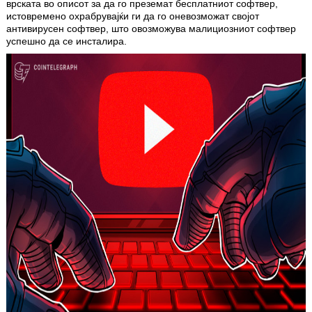
врската во описот за да го преземат бесплатниот софтвер,
истовремено охрабрувајќи ги да го оневозможат својот
антивирусен софтвер, што овозможува малициозниот софтвер
успешно да се инсталира.