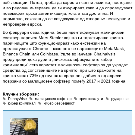
веб-локации. Потоа, треба да користат силни лозинки, постојано
и во редовни интервали да ги ажурираат, како и да спроведуваат
повеќефакторска автентикација, кога е таа достапна. И
нормално, секогаш да се воздржуваат од отворање несигурни и
непроверени врски.
Во февруари оваа година, беше идентификуван малициозен
софтвер наречен Mars Stealer којшто ги таргетираше крипто-
паричниците што функционираат како екстензии на
прелистувачот Chrome – како што се паричниците MetaMask,
Binance Chain или Coinbase. Уште во јануари Chainalysis
предупреди дека дури и „нискоквалификуваните кибер-
криминалци“ сега користат малициозен софтвер за да украдат
средства од сопствениците на крипто, при што кражбите на
крипто чинат 73% од вкупната вредност добиена од адреси
поврзани со малициозен софтвер помеѓу 2017 и 2021 година.
Клучни зборови:
PennyWise
малициозен софтвер
криптовалути
рударење
кибер криминал
кибер безбедност