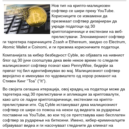
Нов тип на крипто-малициозен
софтвер се шири преку YouTube.
Корисниците се измамени да
преземаат софтвер дизајниран да
украде податоци од 30
криптопаричници и екстензии на веб-
прелистувачи. Злонамерниот софтвер
ги таргетира паричниците Zcash и Ethereum, заедно со Electrum,
Atomic Wallet и Coinomi, и ги презема корисничките податоци.
Компанијата за кибер безбедност Cyble, во објавата на нивниот
блог од 30 јуни соопштува дека веќе некое време го следеле
малициозниот софтвер познат како PennyWise, бидејќи за
првпат тој бил идентификуван во мај. Малициозниот софтвер
веројатно е именуван по чудовиштето од хорор романот на
Стивен Кинг “Toa” (“It”).
Во својата сегашна итерација, овој крадец на податоци може да
таргетира над 30 прелистувачи и апликации за криптовалути,
како што се ладни криптопаричници, екстензии на крипто-
прелистувачи итн. Од Cyble истакнуваат дека малициозниот
софтвер се шири со помош на некои од видеата за рударење
поставени на YouTube, во кои тој се претставува како бесплатен
софтвер за рударење на биткоини. Имено, кибер-криминалците
објавуваат видеа и ги насочуваат гледачите да кликнат на