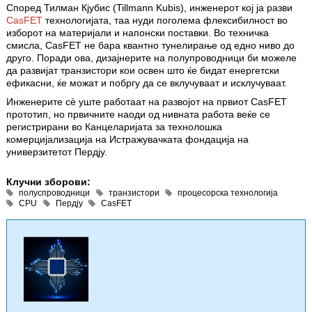
Според Тилман Кјубис (Tillmann Kubis), инженерот кој ја разви
CasFET
технологијата, таа нуди поголема флексибилност во
изборот на материјали и напонски поставки. Во техничка
смисла, CasFET не бара квантно тунелирање од едно ниво до
друго. Поради ова, дизајнерите на полупроводници би можеле
да развијат транзистори кои освен што ќе бидат енергетски
ефикасни, ќе можат и побргу да се вклучуваат и исклучуваат.
Инженерите сè уште работаат на развојот на првиот CasFET
прототип, но првичните наоди од нивната работа веќе се
регистрирани во Канцеларијата за технолошка
комерцијализација на Истражувачката фондација на
универзитетот Пердју.
Клучни зборови:
полуспроводници
транзистори
процесорска технологија
CPU
Пердју
CasFET