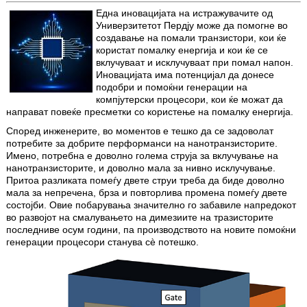
Една иновацијата на истражувачите од
Универзитетот Пердју може да помогне во
создавање на помали транзистори, кои ќе
користат помалку енергија и кои ќе се
вклучуваат и исклучуваат при помал напон.
Иновацијата има потенцијал да донесе
подобри и помоќни генерации на
компјутерски процесори, кои ќе можат да
направат повеќе пресметки со користење на помалку енергија.
Според инженерите, во моментов е тешко да се задоволат
потребите за добрите перформанси на нанотранзисторите.
Имено, потребнa е доволно голема струја за вклучување на
нанотранзисторите, и доволно мала за нивно исклучување.
Притоа разликата помеѓу двете струи треба да биде доволно
мала за непречена, брза и повторлива промена помеѓу двете
состојби. Овие побарувања значително го забавиле напредокот
во развојот на смалувањето на димезиите на тразисторите
последниве осум години, па производството на новите помоќни
генерации процесори станува сè потешко.