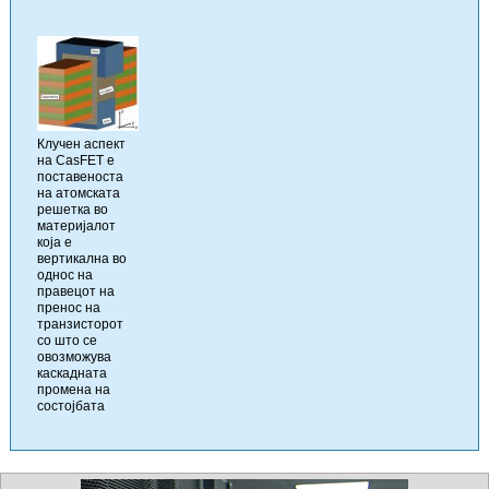
Клучен аспект
на CasFET е
поставеноста
на атомската
решетка во
материјалот
која е
вертикална во
однос на
правецот на
пренос на
транзисторот
со што се
овозможува
каскадната
промена на
состојбата