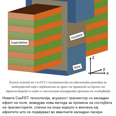
Клучен аспект на CasFET е поставеноста на атомската решетка во
материјалот која е вертикална во однос на правецот на пренос на
транзисторот со што се овозможува каскадната промена на состојбата
Новата CasFET технологија, всушност транзистор со каскаден
ефект на поле, воведува нова метода за промена на состојбата
на транзисторите, слична на онаа којашто е воочена кај
ефектите што се појавуваат во квантните каскадни ласери.