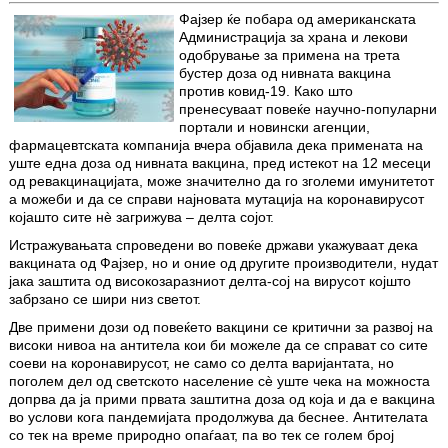
Фајзер ќе побара од американската
Администрација за храна и лекови
одобрување за примена на трета
бустер доза од нивната вакцина
против ковид-19. Како што
пренесуваат повеќе научно-популарни
портали и новински агенции,
фармацевтската компанија вчера објавила дека примената на
уште една доза од нивната вакцина, пред истекот на 12 месеци
од ревакцинацијата, може значително да го зголеми имунитетот
а можеби и да се справи најновата мутација на коронавирусот
којашто сите нè загрижува – делта сојот.
Истражувањата спроведени во повеќе држави укажуваат дека
вакцината од Фајзер, но и оние од другите производители, нудат
јака заштита од високозаразниот делта-сој на вирусот којшто
забрзано се шири низ светот.
Две примени дози од повеќето вакцини се критични за развој на
високи нивоа на антитела кои би можеле да се справат со сите
соеви на коронавирусот, не само со делта варијантата, но
поголем дел од светското население сè уште чека на можноста
допрва да ја прими првата заштитна доза од која и да е вакцина
во услови кога пандемијата продолжува да беснее. Антителата
со тек на време природно опаѓаат, па во тек се голем број