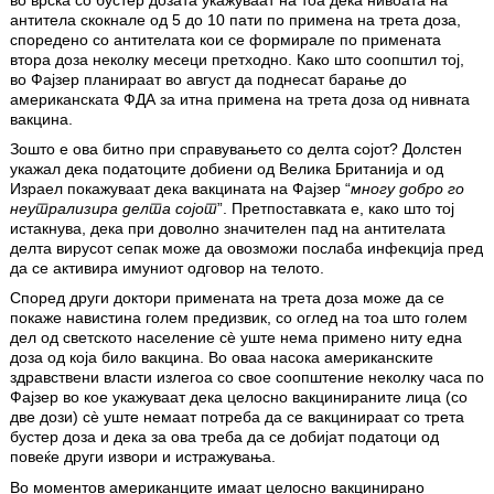
во врска со бустер дозата укажуваат на тоа дека нивоата на
антитела скокнале од 5 до 10 пати по примена на трета доза,
споредено со антителата кои се формирале по примената
втора доза неколку месеци претходно. Како што соопштил тој,
во Фајзер планираат во август да поднесат барање до
американската ФДА за итна примена на трета доза од нивната
вакцина.
Зошто е ова битно при справувањето со делта сојот? Долстен
укажал дека податоците добиени од Велика Британија и од
Израел покажуваат дека вакцината на Фајзер “
многу добро го
неутрализира делта сојот
”. Претпоставката е, како што тој
истакнува, дека при доволно значителен пад на антителата
делта вирусот сепак може да овозможи послаба инфекција пред
да се активира имуниот одговор на телото.
Според други доктори примената на трета доза може да се
покаже навистина голем предизвик, со оглед на тоа што голем
дел од светското население сè уште нема примено ниту една
доза од која било вакцина. Во оваа насока американските
здравствени власти излегоа со свое соопштение неколку часа по
Фајзер во кое укажуваат дека целосно вакцинираните лица (со
две дози) сè уште немаат потреба да се вакцинираат со трета
бустер доза и дека за ова треба да се добијат податоци од
повеќе други извори и истражувања.
Во моментов американците имаат целосно вакцинирано