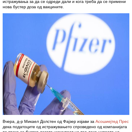
истражувања за да се одреди дали и кога треба да се примени
нова бустер доза од вакцините.
Вчера, д-р Микаел Долстен од Фајзер изјави за
Асошиејтед Прес
дека податоците од истражувањето спроведено од компанијата