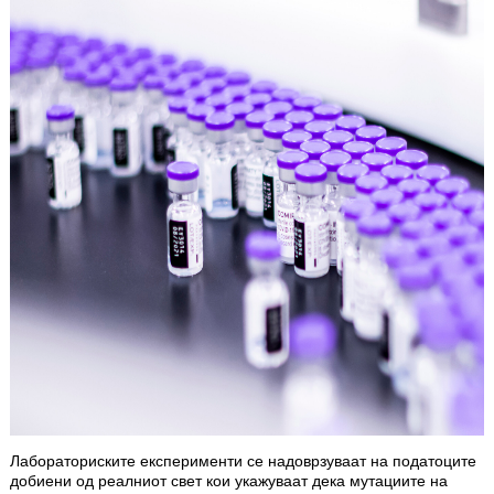
Лабораториските експерименти се надоврзуваат на податоците
добиени од реалниот свет кои укажуваат дека мутациите на