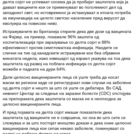
делта сојот не успеваат сосема да ја пробијат заштитата која ја
даваат вакцините кои се применуваат во поголемиот дел од
западниот свет, но истовремено ја истакнуваат и итната потреба
за имунизација на целото светско население пред вирусот да
еволуира на повисоко ниво.
Истражувачите во Британија откриле дека две дози од вакцината
на Фајзер, на пример, покажале 96% заштита од
хоспитализација при заразување со делта сојот и 88%
ефективност против симптоматска инфекција. Наодите се
слични на тие од канадските истражувачи кои беа објавени
минатата недела, иако извешајот од израел укажува на тоа дека
заштитата од развој на поблага инфекција со делта сојот
можеби е падната на дури 64%.
Дали целосно вакцинираните лица сè уште треба да носат
маски во региони каде се региструраат нови случаи на заболени
од делта сојот е нешто за што сè уште се дебатира. Во САД,
нивниот Центар за следење на заразни болести (CDC) опстојува
на препораката дека заштитата со маска не е неопходна за
целосно вакцинираните лица.
И пред појавата на делта сојот имаше показатели дека
заштитата од вакцините не е совршена, но она во што сите се
сложуваа и за што постојат мноштво докази е дека оние целосно
вакцинирани лица кои сепак некако заболеле, поминуваат со
развој на поблага форма од ковид.