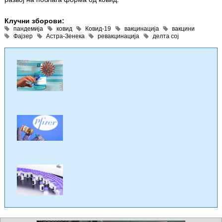
Клучни зборови:
пандемија
ковид
Ковид-19
вакцинација
вакцини
Фајзер
Астра-Зенека
ревакцинација
делта сој