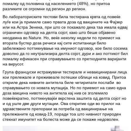
помалку од половина од населението (48%), но притоа
разликите се огромни од регион до регион.
Во лабораториските тестови била тестирана крвта од повеќе
луѓе кои ја примиле само првата доза од вакцините на Фајзер
или на Астра Зенека, при што се покажало дека таа имала едвај
ограничен одговор на делта сојот, како што беше објавено
неодамна во Nature. Но, веќе неколку недели по приемот на
втората бустер доза речиси кај сите испитаници било
забележано поттикнување на имуниот одговор, кое било сосема
доволно да го неутрализира делта сојот, дури и ако поттикот бил
помалку ефикасен при справувањето со претходните варијанти
на вирусот.
Група француски истражувачи тестирале и невакцинирани лица
кои прележале и преживеале потешки облици на ковид. Притоа
откриле дека нивните антитела биле четирипати послаби во
справувањето со новата мутација. Но по приемот на само една
доза вакцина нивото на антитела кај нив се зголемило
повеќекратно, поттикнувајќи вкрстена заштита од делта сојот но
и од уште две други мутации. Ова откритие оди во прилог на
здравствените препораки за потреба од вакцинирање на
прележаните од ковид-19, поради тоа што нивниот природен
стекнат имунитет на болеста може да се покаже недоволен.