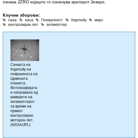
ознака JZRO којашто го означува кратерот Језеро.
Клучни зборови:
nasa
наса
Генијалност
Ingenuity
марс
контролиран лет
хеликоптер
Сенката на
Ingenuity на
површината на
Црвената
планета.
Фотографијата
е направана од
камерите на
хеликоптерот
за време на
првиот
контролиран
моторен лет.
(NASA/JPL)