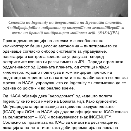
Сенката на Ingenuity на површината на Црвената планета.
Фотографијата е направана од камерите на хеликоптерот за
време на првиот контролиран моторен лет. (NASA/JPL)
Првата демонстрација на летечките способности на
хеликоптерот беше целосно автономна – пилотирањето се
одвиваше согласно онборд системите за управување,
навигација и контрола коишто се управуваат според
алгоритмите коишто ги разви тимот на JPL. Поради огромната
оддалеченост од Црвената планета, од стотици илјади
километри, којашто повлекува и комплициран пренос на
податоци со користење на сателити и на длабинската вселенска
мрежа на НАСА, управувањето со Ingenuity е невозможно да се
одвива со џојстик и во реално време.
Од НАСА објавија дека “аеродромот” од кадешто полета
Ingenuity ќе го носи името на Браќата Рајт. Како куриозитет,
Меѓународната организација за цивилно воздухопловство
(ICAO) при ООН на НАСА ија додели официјалната ICAO ознака
за хеликоптерот – IGY, и повикувачкиот знак INGENUITY.
Согласно со правилата на ICAO за ознаки на дестинациите,
локацијата на летот исто така доби церемонијална локална