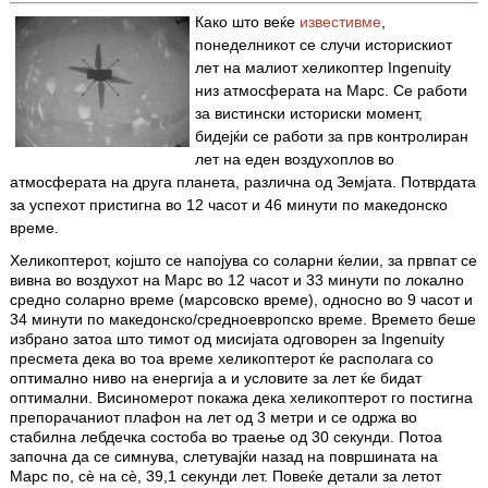
Како што веќе
известивме
,
понеделникот се случи историскиот
лет на малиот хеликоптер
Ingenuity
низ атмосферата на Марс. Се работи
за вистински историски момент,
бидејќи се работи за прв контролиран
лет на еден воздухоплов во
атмосферата на друга планета, различна од Земјата. Потврдата
за успехот пристигна во
12
часот и 46 минути по македонско
време.
Хеликоптерот, којшто се напојува со соларни ќелии, за првпат се
вивна во воздухот на Марс во 12 часот и 33 минути по локално
средно соларно време (марсовско време), односно во 9 часот и
34 минути по македонско/средноевропско време. Времето беше
избрано затоа што тимот од мисијата одговорен за Ingenuity
пресмета дека во тоа време хеликоптерот ќе располага со
оптимално ниво на енергија а и условите за лет ќе бидат
оптимални. Висиномерот покажа дека хеликоптерот го постигна
препорачаниот плафон на лет од 3 метри и се одржа во
стабилна лебдечка состоба во траење од 30 секунди. Потоа
започна да се симнува, слетувајќи назад на површината на
Марс по, сè на сè, 39,1 секунди лет. Повеќе детали за летот