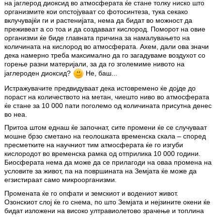
на јаглерод диоксид во атмосферата ќе стане толку ниско што
организмите кои опстојуваат со фотосинтеза, тука секако
вклучувајќи ги и растенијата, нема да бидат во можност да
преживеат а со тоа и да создаваат кислород. Поморот на овие
организми ќе биде главната причина за намалувањето на
количината на кислород во атмосферата. Ахем, дали ова значи
дека намерно треба максимално да го загадуваме воздухот со
горење разни материјали, за да го зголемиме нивото на
јаглероден диоксид?
Не, баш...
Истражувачите предвидуваат дека истовремено ќе дојде до
пораст на количеството на метан, чиешто ниво во атмосферата
ќе стане за 10 000 пати поголемо од количината присутна денес
во неа.
Притоа штом еднаш ќе започнат, сите промени ќе се случуваат
мошне брзо сметано на геолошката временска скала – според
пресметките на научниот тим атмосферата ќе го изгуби
кислородот во временска рамка од отприлика 10 000 години.
Биосферата нема да може да се прилагоди на оваа промена на
условите за живот, па на површината на Земјата ќе може да
егзистираат само микроорганизми.
Промената ќе го опфати и земскиот и водениот живот.
Озонскиот слој ќе го снема, по што Земјата и нејзините окени ќе
бидат изложени на високо ултравиолетово зрачење и топлина