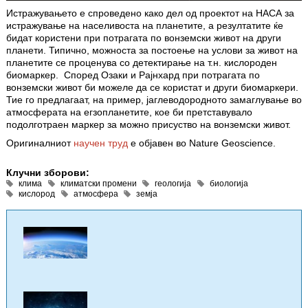
Истражувањето е спроведено како дел од проектот на НАСА за
истражување на населивоста на планетите, а резултатите ќе
бидат користени при потрагата по вонземски живот на други
планети. Типично, можноста за постоење на услови за живот на
планетите се проценува со детектирање на т.н. кислороден
биомаркер. Според Озаки и Рајнхард при потрагата по
вонземски живот би можеле да се користат и други биомаркери.
Тие го предлагаат, на пример, јаглеводородното замаглување во
атмосферата на егзопланетите, кое би претставувало
подолготраен маркер за можно присуство на вонземски живот.
Оригиналниот
научен труд
е објавен во Nature Geoscience.
Клучни зборови:
клима
климатски промени
геологија
биологија
кислород
атмосфера
земја