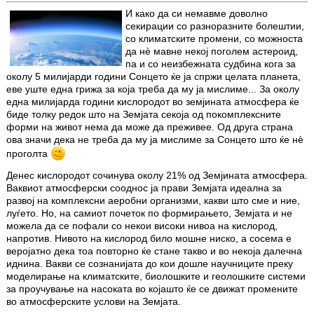
И како да си немавме доволно
секирации со разноразните болештии,
со климатските промени, со можноста
да нè мавне некој поголем астероид,
па и со неизбежната судбина кога за
околу 5 милијарди години Сонцето ќе ја спржи целата планета,
еве уште една грижа за која треба да му ја мислиме... За околу
една милијарда години кислородот во земјината атмосфера ќе
биде толку редок што на Земјата секоја од покомплексните
форми на живот нема да може да преживее. Од друга страна
ова значи дека не треба да му ја мислиме за Сонцето што ќе нè
проголта
Денес кислородот сочинува околу 21% од Земјината атмосфера.
Ваквиот атмосферски сооднос ја прави Земјата идеална за
развој на комплексни аеробни организми, какви што сме и ние,
луѓето. Но, на самиот почеток по формирањето, Земјата и не
можела да се пофали со некои високи нивоа на кислород,
напротив. Нивото на кислород било мошне ниско, а сосема е
веројатно дека тоа повторно ќе стане такво и во некоја далечна
иднина. Вакви се сознанијата до кои дошле научниците преку
моделирање на климатските, биолошките и геолошките системи
за проучување на насоката во којашто ќе се движат промените
во атмосферските услови на Земјата.