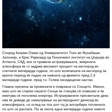
Според Казуми Озаки од Универзитетот Тохо во Фунабаши,
Јапонија, и Крис Рајмхард од Техничкиот институт на Џорџија во
Атланта, САД, кои ги правеле истражувањата, земјината
атмосфера ќе го задржи високиот процент на кислород во
слетните милијарда години, по што количината на кислород за
краток период ќе падне на нивоата од времето пред 2,4
милијарди години, пред т.н. Голем оксидациски настан.
Главна причина за промената е поврзана со Сонцето. Имено,
како што ќе старее нашето Сонце ќе станува сè пожешко и ќе
емитува сè поголема енергија. Истражувачите пресметале дека
ова ќе доведе до намалување на јаглеродниот диоксид во
атмосферата, со оглед на тоа што тој ја апсорбира топлината
по што се распаѓа. Па за околу една милијарда години нивото