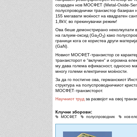
создаден нов МОСФЕТ (Metal-Oxide-Semic
полуспроводнички транзистор базиран н
155 мегавати моќност на квадратен са
1,8kV, во прекинувачки режим!
Ова беше демонстрирано неколкупати во
на галуим-оксид (Ga
O
) како полуспро
2
3
граници кога се користеа други материј
(GaN).
Новиот МОСФЕТ-транзистор се карактер
транзисторот е “вклучен“ и огромна еле
му дава голема ефикасност, односно м
многу големи електрични моќности.
За да го постигне ова, германскиот Ин
структура на полуспроводничкиот криста
МОСФЕТ-транзисторот.
Научниот труд
за развојот на овој транзи
Клучни зборови:
МОСФЕТ
полуспроводник
нов ел