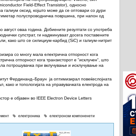
onductor Field-Effect Transistor), односно
а галиум оксид, којшто може да се оптовари со дури
нтиметaр полуспроводничка површина, при напон од
 август оваа година. Добиените резултати со употреба
воднички супстрат, ги надминуваат досега поставените
али, како што се силициум-карбид (SiC) и галиум-нитрит
изира со многу мала електрична отпорност кога
ктрична отпорност кога транзисторот е “исклучен“, што
ала потрошувачка при вклучување и исклучување на
ститут Фердинанд–Браун ја оптимизирал повеќеслојната
л, како и топологијата на управувачката електрода на
стор е објавен во IEEE Electron Device Letters
емент
електроника
електронски компоненети