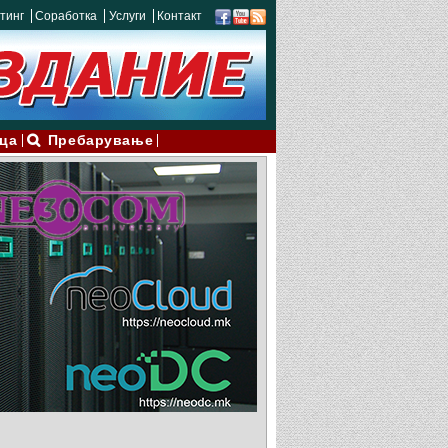
тинг
Соработка
Услуги
Контакт
ца
Пребарување