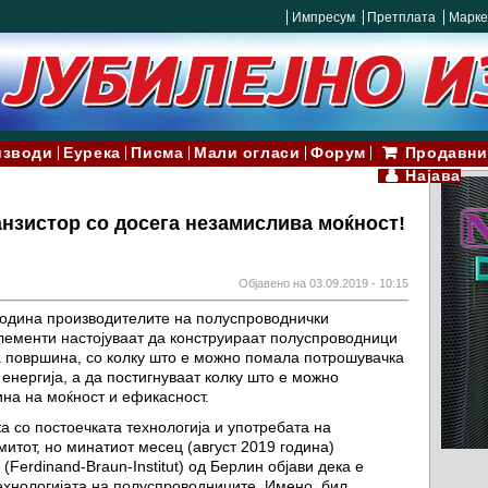
Импресум
Претплата
Марке
изводи
Еурека
Писма
Мали огласи
Форум
Продавни
Најава
нзистор со досега незамислива моќност!
Објавено на 03.09.2019 - 10:15
година производителите на полуспроводнички
лементи настојуваат да конструираат полуспроводници
 површина, со колку што е можно помала потрошувачка
енергија, а да постигнуваат колку што е можно
ина на моќност и ефикасност.
а со постоечката технологија и употребата на
итот, но минатиот месец (август 2019 година)
Ferdinand-Braun-Institut) од Берлин објави дека е
ехнологијата на полуспроводниците. Имено, бил