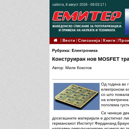
сабота, 8 август 2026 - 09:03:18
Вести
Списанија
Книги
Про
Рубрика: Електроника
Конструиран нов MOSFET тра
Автор: Миле Кокотов
Од година во 
електронски е
со што помала
на електрична 
поголема густ
Се чинеше дек
досегашните материјали е достигнат лим
германскиот Институт Фердинанд Браун (
направен револуционерен исчекор во т