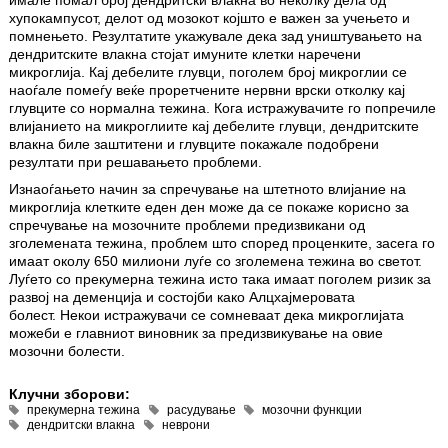
хупокампусот, делот од мозокот којшто е важен за учењето и
помнењето. Резултатите укажувале дека зад уништувањето на
дендритските влакна стојат имуните клетки наречени
микроглија. Кај дебелите глувци, поголем број микроглии се
наоѓале помеѓу веќе проретчените нервни врски отколку кај
глувците со нормална тежина. Кога истражувачите го попречиле
влијанието на микроглиите кај дебелите глувци, дендритските
влакна биле заштитени и глувците покажале подобрени
резултати при решавањето проблеми.
Изнаоѓањето начин за спречување на штетното влијание на
микроглија клетките еден ден може да се покаже корисно за
спречување на мозочните проблеми предизвикани од
зголемената тежина, проблем што според проценките, засега го
имаат околу 650 милиони луѓе со зголемена тежина во светот.
Луѓето со прекумерна тежина исто така имаат поголем ризик за
развој на деменција и состојби како Алцхајмеровата
болест. Некои истражувачи се сомневаат дека микроглијата
можеби е главниот виновник за предизвикување на овие
мозочни болести.
Клучни зборови:
прекумерна тежина
расудување
мозочни функции
дендритски влакна
неврони