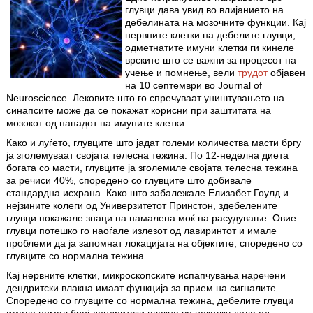
глувци дава увид во влијанието на
дебелината на мозочните функции. Кај
нервните клетки на дебелите глувци,
одметнатите имуни клетки ги кинеле
врските што се важни за процесот на
учење и помнење, вели
трудот
објавен
на 10 септември во Journal of
Neuroscience. Лековите што го спречуваат уништувањето на
синапсите може да се покажат корисни при заштитата на
мозокот од нападот на имуните клетки.
Како и луѓето, глувците што јадат големи количества масти бргу
ја зголемуваат својата телесна тежина. По 12-неделна диета
богата со масти, глувците ја зголемиле својата телесна тежина
за речиси 40%, споредено со глувците што добивале
стандардна исхрана. Како што забалежале Елизабет Гоулд и
нејзините колеги од Универзитетот Принстон, здебелените
глувци покажале знаци на намалена моќ на расудување. Овие
глувци потешко го наоѓале излезот од лавиринтот и имале
проблеми да ја запомнат локацијата на објектите, споредено со
глувците со нормална тежина.
Кај нервните клетки, микроскопските испапчувања наречени
дендритски влакна имаат функција за прием на сигналите.
Споредено со глувците со нормална тежина, дебелите глувци
имале помал број дендритски влакна во неколку дела од