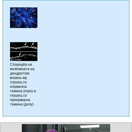
Споредба на
количината на
дендритски
влакна кај
глушец со
нормална
тежина (горе) и
глушец со
прекумерна
тежина (долу)