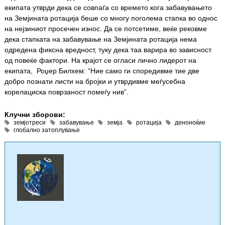
екипата утврди дека се совпаѓа со времето кога забавувањето
на Земјината ротација беше со многу поголема стапка во однос
на нејзиниот просечен износ. Да се потсетиме, веќе рековме
дека стапката на забавување на Земјината ротација нема
одредена фиксна вредност, туку дека таа варира во зависност
од повеќе фактори. На крајот се огласи лично лидерот на
екипата, Роџер Билхем: “Ние само ги споредивме тие две
добро познати листи на бројки и утврдивме меѓусебна
корелациска поврзаност помеѓу нив”.
Клучни зборови:
земјотреси
забавување
земја
ротација
деноноќие
глобално затоплување