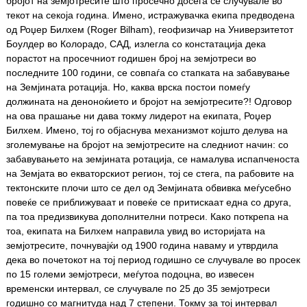
бројот на земјотресите што просечно досега се случувале во
текот на секоја година. Имено, истражувачка екипа предводена
од Роџер Билхем (
Roger Bilham),
геофизичар на Универзитетот
Боулдер во Колорадо, САД,
излегла со констатација дека
порастот на просечниот годишен број на земјотреси во
последните 100 години, се совпаѓа со стапката на забавување
на Земјината ротација. Но, каква врска постои помеѓу
должината на деноноќието и бројот на земјотресите?! Одговор
на ова прашање ни дава токму лидерот на екипата, Роџер
Билхем. Имено, тој го објаснува механизмот којшто делува на
зголемување на бројот на земјотресите на следниот начин: со
забавувањето на земјината ротација, се намалува испапченоста
на Земјата во екваторскиот регион, тој се стега, па рабовите на
тектонските плочи што се дел од Земјината обвивка меѓусебно
повеќе се приближуваат и повеќе се притискаат една со друга,
па тоа предизвикува дополнителни потреси. Како поткрепа на
тоа, екипата на Билхем направила увид во историјата на
земјотресите, почнувајќи од 1900 година наваму и утврдила
дека во почетокот на тој период годишно се случувале во просек
по 15 големи земјотреси, меѓутоа подоцна, во извесен
временски интервал, се случувале по 25 до 35 земјотреси
годишно со магнитуда над 7 степени. Токму за тој интервал