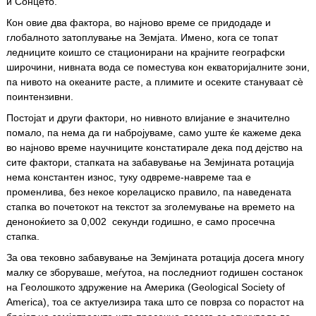
и Сонцето.
Кон овие два фактора, во најново време се придодаде и
глобалното затоплување на Земјата. Имено, кога се топат
ледниците коишто се стационирани на крајните географски
широчини, нивната вода се поместува кон екваторијалните зони,
па нивото на океаните расте, а плимите и осеките стануваат сè
поинтензивни.
Постојат и други фактори, но нивното влијание е значително
помало, па нема да ги набројуваме, само уште ќе кажеме дека
во најново време научниците констатирале дека под дејство на
сите фактори, стапката на забавување на Земјината ротација
нема константен износ, туку одвреме-навреме таа е
променлива, без некое корелациско правило, па наведената
стапка во почетокот на текстот за зголемување на времето на
деноноќието за 0,002 секунди годишно, е само просечна
стапка.
За ова тековно забавување на Земјината ротација досега многу
малку се зборуваше, меѓутоа, на последниот годишен состанок
на Геолошкото здружение на Америка (
Geological Society of
America),
тоа се актуелизира така што се поврза со порастот на