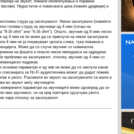
перзија на звукот, помали изобличувања и порамна
басови). Недостаток е повисоката цена (повеќе драјвери) и
оголема струја од засилувачот. Некои засилувачи (повеќето
лно голема струја за звучници од 4 оми (тогаш на
а "8-16 ohm" или "6-16 ohm"). Општо, звучник од 8 оми лесно
ик од 4 оми не ќе може да се приклучи на некои засилувачи.
ли 4 оми не ја покажуваат целата слика, тука поважна е
енцијата. Може да се случи звучник со номинална
промени на фазата и опасно ниски импеданси на одредени
е проблеми на засилувачот, отколку звучник од 4 оми со
еквенциско подрачје.
ри основни параметри и од нив не може да се заклучи каков
о списанијата за Hc-Fi аудиотехника можат да дадат повеќе
епак е увото. Разликите во звукот на засилувачите се мали и
ки во звукот меѓу звучниците.
а измерените параметри на звучниците може однапред да се
ќе има звучникот, но на крај повторно одлучува увото.
ќе пари отколку за засилувачот.