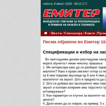
сабота, 8 август 2026 - 08:12:19
Вести
Списанија
Книги
Про
Писма објавени во Емитер 10
Спецификации и избор на за
Во претходниве денови разгледував неко
мојата збунетост имам неколку прашања:
1. Ме интересира како да се разберат пара
квалитет? Како е врзан омскиот отпор со м
за 8 оми поврзам звучници од 6 или 4 оми д
квалитетот на звукот. Што е предноста да с
2. Што се добива ако засилувачот има тору
звукот и колкаво влијание има торусното т
оптоварување?
3. Кои параметри се клучни за квалитет на
цената?
4. Дали може да се поврзе, на пример, 5 x