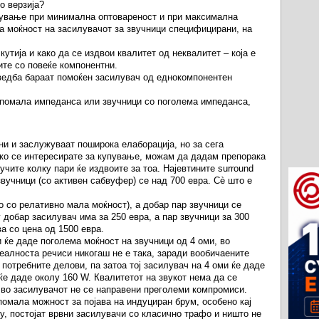
о верзија?
чување при минимална оптовареност и при максимална
та моќност на засилувачот за звучници специфицирани, на
кутија и како да се издвои квалитет од неквалитет – која е
ите со повеќе компонентни.
ведба бараат помоќен засилувач од еднокомпонентен
о помала импеданса или звучници со поголема импеданса,
и и заслужуваат поширока елаборација, но за сега
Ако се интересирате за купување, можам да дадам препорака
чите колку пари ќе издвоите за тоа. Најевтините surround
звучници (со активен сабвуфер) се над 700 евра. Сè што е
о со релативно мала моќност), а добар пар звучници се
у добар засилувач има за 250 евра, а пар звучници за 300
а со цена од 1500 евра.
 ќе даде поголема моќност на звучници од 4 оми, во
реалноста речиси никогаш не е така, заради вообичаените
потребните делови, па затоа тој засилувач на 4 оми ќе даде
ќе даде околу 160 W. Квалитетот на звукот нема да се
 во засилувачот не се направени преголеми компромиси.
помала можност за појава на индуциран брум, особено кај
у, постојат врвни засилувачи со класично трафо и ништо не