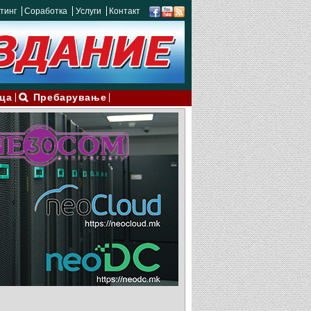
тинг
Соработка
Услуги
Контакт
ца
Пребарување