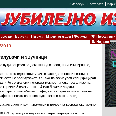
Импресум
Претплата
Марке
изводи
Еурека
Писма
Мали огласи
Форум
Продавни
Најава
/2013
силувачи и звучници
ја аудио опрема за домашна употреба, па инспириран од
метрите за еден засилувач, и како да се оцени неговиот
оќноста на засилувачот, т.е. ако на засилувач специфициран
али ќе се зголеми неговата моќност и како тоа влијае на
е користи 8-омски, а што 4 или 6-омски звучник.
сно трафо или обично трафо, како влијае на чистотата на
рафо на цената на производот, како и заштита од
 засилувачот и кои параметри и делови ја креваат екстремно
 100 W сараунд засилувач во стерео верзија и како се