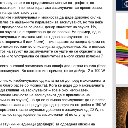
отоварување е со предимензионирање на трафото, но
нзистори - тие први горат ако засилувачот се преоптовари.
а на целиот засилувач.
 малите изобличувања и можноста да даде доволно силна
излез се најважните параметри за засилувачот, но тоа веќе
е предуслови за основен, добар квалитет на звукот. Но,
 на звукот не е едноставно да се посочи. На пример, една
бличувања и колкава моќност дава засилувачот на
о отпорнички 8 или 4 оми) – тие параметри ниедна фирма не
во некои тестови во списанија за аудиотехника. Уште полошо
тот на звукот на засилувачите сè уште не се објаснети од
нае и го употребува се квалитетни и многу скапи излезни 7
секој surround засилувач има опција два негови канала (front
еозасилувач. Во конкретниот пример, ќе се добијат 2 x 100 W
о ниско изобличување од мала па сè до пред максималната
 благо расте со моќноста). Кога ќе дојде до максималната
ди клипинг на засилувачот – тоа е оној непријатен,
орачува моќноста на засилувачот да е приближна на
ачина на звукот), но да се внимава засилувачот да не влезе
симално гласна репродукција од тој звучник потребен е 150 W
нормално гласно слушање доволен е засилувач од 20 W, но
опасноста од горење на високотонците) во случај на
и звучнички единици (драјвери) за одредени опсези на