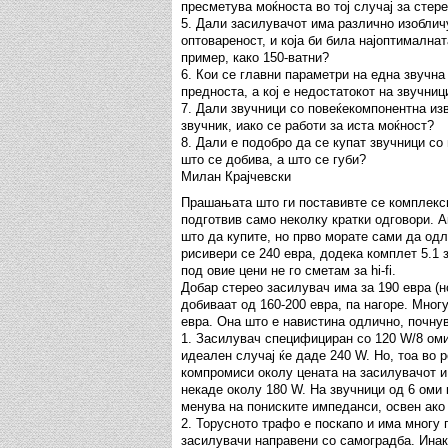
пресметува моќноста во тој случај за стере
5. Дали засилувачот има различно изобли
оптовареност, и која би била најоптимална
пример, како 150-ватни?
6. Кои се главни параметри на една звучна 
предноста, а кој е недостатокот на звучниц
7. Дали звучници со повеќекомпонентна из
звучник, иако се работи за иста моќност?
8. Дали е подобро да се купат звучници с
што се добива, а што се губи?
Милан Крајчевски
Прашањата што ги поставивте се комплексн
подготвив само неколку кратки одговори. 
што да купите, но прво морате сами да одлу
рисивери се 240 евра, додека комплет 5.1 
под овие цени не го сметам за hi-fi.
Добар стерео засилувач има за 190 евра (н
добиваат од 160-200 евра, па нагоре. Мног
евра. Она што е навистина одлично, почнув
1. Засилувач специфициран со 120 W/8 оми
идеален случај ќе даде 240 W. Но, тоа во 
компромиси околу цената на засилувачот и 
некаде околу 180 W. На звучници од 6 оми 
менува на пониските импеданси, освен ако
2. Торусното трафо е поскапо и има многу 
засилувачи направени со самоградба. Инак