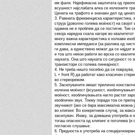
им фали. Најефикасна заштитата од преоп
всушност најслабата алка се излезните тра
Цената на трафото е значаен дел од ценат
3. Рамната фреквенциска карактеристика,
струја (доволно голема моќност) на својот 
одамна не е проблем да се постигне. Тие с
секоја наредна скала нагоре во квалитетот
многу важна карактеристика е колкави изо
комплексни импеданси (за разлика од чист
ги дава, а единствено можат да се најдат 
е тоа што некои работи во врска со квалите
науката. Она што науката со сигурност го з
транзистори со голема линеарност.
4. Не треба ништо посебно да се поврзува, 
L + front R) да работат како класичен стер
во стереорежим.
5. Засилувачите имаат прилично константн
излезна моќност (всушност, изобличувањето
моќност, изобличувањата нагло растат зара
изобличен звук. Токму поради тоа се преп
звучникот (ако се бара максимална можна ј
во клипинг. Во конкретниов случај, за мак
засилувач. Инаку, за домашна употреба и 
тогаш опасноста од клипинг е поголема (и 
погласно слушање.
6. Предноста е употреба на специјализиран