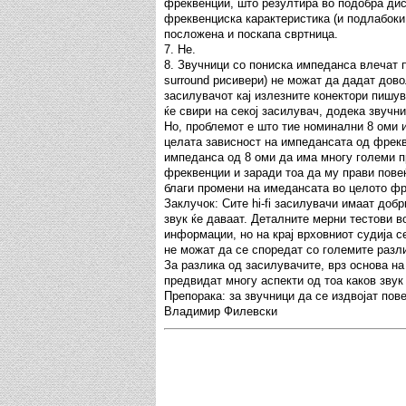
фреквенции, што резултира во подобра дис
фреквенциска карактеристика (и подлабоки 
посложена и поскапа свртница.
7. Не.
8. Звучници со пониска импеданса влечат п
surround рисивери) не можат да дадат дово
засилувачот кај излезните конектори пишув
ќе свири на секој засилувач, додека звучн
Но, проблемот е што тие номинални 8 оми и
целата зависност на импедансата од фрекв
импеданса од 8 оми да има многу големи 
фреквенции и заради тоа да му прави повеќ
благи промени на имедансата во целото фр
Заклучок: Сите hi-fi засилувачи имаат доб
звук ќе даваат. Деталните мерни тестови в
информации, но на крај врховниот судија с
не можат да се споредат со големите разли
За разлика од засилувачите, врз основа н
предвидат многу аспекти од тоа каков звук 
Препорака: за звучници да се издвојат пове
Владимир Филевски