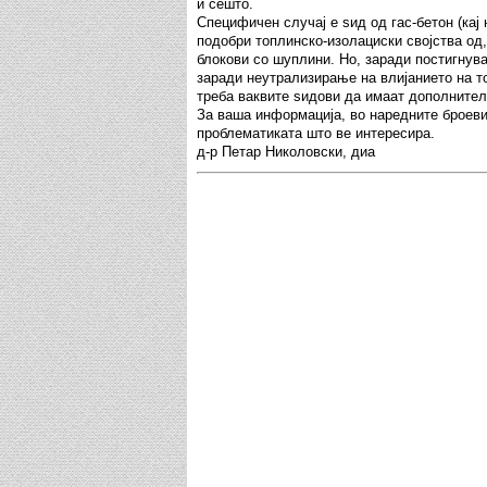
и сешто.
Специфичен случај е ѕид од гас-бетон (кај
подобри топлинско-изолациски својства од,
блокови со шуплини. Но, заради постигнув
заради неутрализирање на влијанието на т
треба ваквите ѕидови да имаат дополнител
За ваша информација, во наредните броев
проблематиката што ве интересира.
д-р Петар Николовски, диа