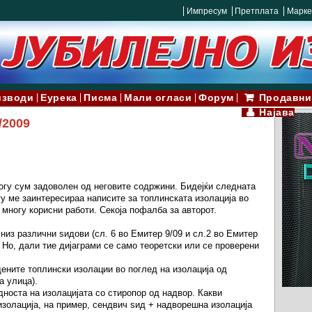
Импресум
Претплата
Марке
изводи
Еурека
Писма
Мали огласи
Форум
Продавни
Најава
/2009
огу сум задоволен од неговите содржини. Бидејќи следната
у ме заинтересираа написите за топлинската изолација во
многу корисни работи. Секоја пофалба за авторот.
 низ различни ѕидови (сл. 6 во Емитер 9/09 и сл.2 во Емитер
. Но, дали тие дијаграми се само теоретски или се проверени
дените топлински изолации во поглед на изолација од
а улица).
носта на изолацијата со стиропор од надвор. Какви
изолација, на пример, сендвич ѕид + надворешна изолација