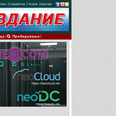
тинг
Соработка
Услуги
Контакт
ца
Пребарување