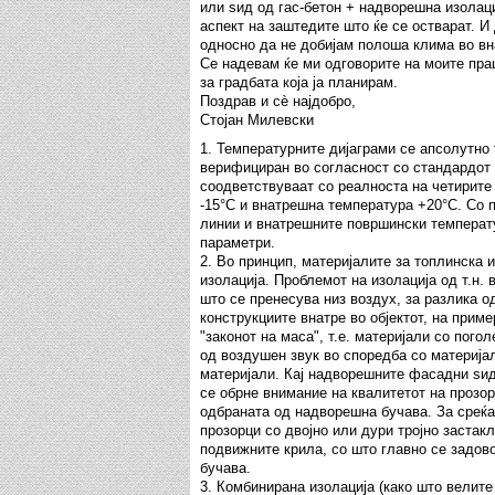
или ѕид од гас-бетон + надворешна изолац
аспект на заштедите што ќе се остварат. И
односно да не добијам полоша клима во в
Се надевам ќе ми одговорите на моите пра
за градбата која ја планирам.
Поздрав и сè најдобро,
Стојан Милевски
1. Температурните дијаграми се апсолутно
верифициран во согласност со стандардот 
соодветствуваат со реалноста на четирите
-15°C и внатрешна температура +20°C. Со 
линии и внатрешните површински температу
параметри.
2. Во принцип, материјалите за топлинска 
изолација. Проблемот на изолација од т.н.
што се пренесува низ воздух, за разлика о
конструкциите внатре во објектот, на приме
"законот на маса", т.е. материјали со пог
од воздушен звук во споредба со материја
материјали. Кај надворешните фасадни ѕидо
се обрне внимание на квалитетот на прозор
одбраната од надворешна бучава. За среќа
прозорци со двојно или дури тројно заста
подвижните крила, со што главно се задов
бучава.
3. Комбинирана изолација (како што велите