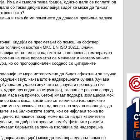
ија. Има ли смисла таква градба, однсно дали се исплати од
 дали со таква двојна изолација ѕидот ќе може да "диши",
натрешноста?
шања и така ќе ми помогнете да донесам правилна одлука
 точни, бидејќи се пресметани со помош на софтвер
за топлински мостови МКС EN ISO 10211. Значи,
 варијанти, со влезни параметри: надворешна температура
промена на овие параметри се менуваат и изотермалните
ри, но со пропорционален сооднос со цитираните
изолација не мора истовремено да бидат ефектни и за звучна
 воздушен звук, каква што е надворешната бучава (бучава
д бучава од ударен звук што се јавува и пренесува низ
р, удари врз подна конструкција), главно се решава според
олема маса (на пример, бетон) имаат подобра изолациска моќ
ли со мала маса, какви што се топлинско-изолациските
ви многу позначајно е, од аспект на звучна изолација, да
ците и на балконските врати, кои се најслаба точка во
, денес на нашиот пазар може да се најдат квалитетни
клување, со добро затнување помеѓу фиксните рамки и
олуваат барањата за звучна изолација од надворешна
 "двојна изолација") може да има оправдување само во