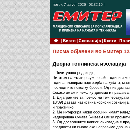
петок, 7 август 2026 - 03:32:11
Вести
Списанија
Книги
Про
Писма објавени во Емитер 12
Двојна топлинска изолација
Почитувана редакцијо,
Читател на Емитер сум повеќе години и мн
година планирам надградба на куќата, мног
последните неколку броеви. Од нив дознав 
Секако имам и неколку дилеми и прашања:
1. Дијаграмите за пренос на температурата
10/09) даваат навистина корисни сознанија
и практично.
2. Ме интерсира какви особини имаат наве
надворешна бучава (живеам близу прометн
3. Од досегашните написи очигледна е пред
предности би имале ако направиме двојна 