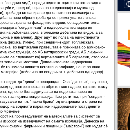
т.н. "сендвич-ѕид", поради недостатоците кои ваква ѕидна
загуби и, пред сè, појава на кондензација и мувла од
), треба да се санира со дополнителна изолација на
дба на нови објекти треба да се применува топлинска
ворешна страна на фасадните ѕидови, со задоволителна
инацијата "сендвич-ѕид" и надворешна изолација во
на на работната рака, зголемена дебелина на ѕидот, а за
ршина е намалена). Друг адут во полза на единствената
ежна физика. Имено, при сендвич-ѕидот, топлинската
уирана: во вертикален правец таа е прекината со армирано-
атна конструкција, со АБ натпрозорски греди, АБ либажни
ините се случуваат кај вертикалните АБ серклажи, столбови.
аат топлински мостови. Дополнителната надворешна
ќе го намали нивното негативно влијание, но не во онаа
 материјал (дебелина во сендвичот + дебелина однадвор)
ст ѕидот да "диши" е неоправдан. Ова "дишење", всушност,
риод од внатрешноста на објектот кон надвор, којашто токму
рна, односно без задржување на водената пареа во
ност за нејзина кондензација. Наспроти тоа, при "сендвич-
тавување на т.н. "парна брана" од внатрешната страна на
продор на водената пареа кон надворешните постудените
но мрзнење.
борот на произведувачот на материјалите за системот за
и изборот на изведувачот на самата изолација. Денеска на
учни фирми, фирмички и поединци ("мајстори") кои нудат сè