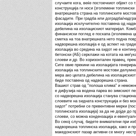
случаите кога, веќе постоечкиот објект со 
конструкција ги носи (зголемени топлински 
внатрешната страна на топлинските мостови
фасадите. При градба или доградба/надгра
изолација исклучително поставена од над
дебелина на изолацискиот материјал. Комб
финансиски поглед е поскапа (зголемена це
сметка на тоа внатрешната нето подна пов
надворешна изолација е од аспект на град
изолација во средина на ѕидот не е контин
бетонски (АБ) серклажи на котата на меѓук
слоеви и др. Во хоризонтален правец, прек
Сите овие прекини на изолацијата генерир
изолација на топлинските мостови делумно 
мера ако целата дебелина на изолацискиот
биде поставена од надворешна страна.
Вашиот страв од "полоша клима" и неможно
е дифузија на водена пареа во зимскиот пе
со надворешна изолација станува стациона
слоевите на ѕидната конструкција и без мож
ѕидот" потребни се превентивни мерки (пос
топлинската изолација) за да не дојде до 
слоеви, со можна кондензација и евентуал
Во секој случај, бидете внимателни при из
надворешна топлинска изолација, како и пр
македонскиот пазар активни се многу нестр