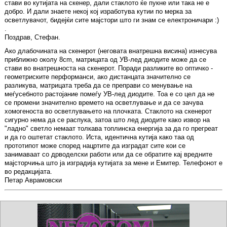
стави во кутијата на скенер, дали стаклото ќе пукне или така не е
добро. И дали знаете некој кој изработува кутии по мерка за
осветлувачот, бидејќи сите мајстори што ги знам се електроничари :)
.
Поздрав, Стефан.
Ако длабочината на скенерот (неговата внатрешна висина) изнесува
приближно околу 8cm, матрицата од УВ-лед диодите може да се
стави во внатрешноста на скенерот. Поради разликите во оптичко -
геометриските перформанси, ако дистанцата значително се
разликува, матрицата треба да се преправи со менување на
меѓусебното растојание помеѓу УВ-лед диодите. Тоа е со цел да не
се промени значително времето на осветлување и да се зачува
хомогеноста во осветлувањето на плочката. Стаклото на скенерот
сигурно нема да се распука, затоа што лед диодите како извор на
"ладно" светло немаат толкава топлинска енергија за да го прегреат
и да го оштетат стаклото. Иста, идентична кутија како таа од
прототипот може според нацртите да изградат сите кои се
занимаваат со дрводелски работи или да се обратите кај вредните
мајсторчиња што ја изградија кутијата за мене и Емитер. Телефонот е
во редакцијата.
Петар Аврамовски