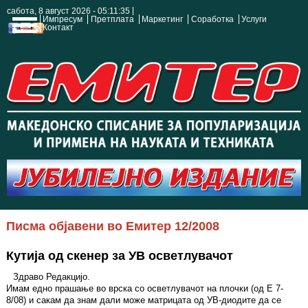
сабота, 8 август 2026 - 05:11:35
Импресум
Претплата
Маркетинг
Соработка
Услуги
Контакт
Писма објавени во Емитер 12/2008
Кутија од скенер за УВ осветлувачот
Здраво Редакцијо.
Имам едно прашање во врска со осветлувачот на плочки (од Е 7-
8/08) и сакам да знам дали може матрицата од УВ-диодите да се