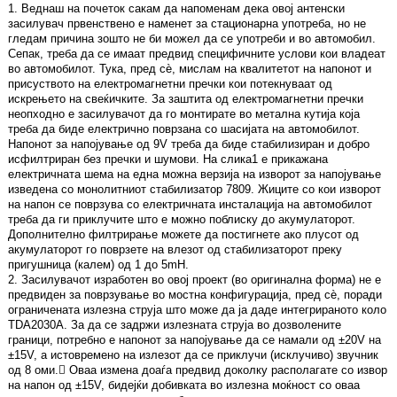
1. Веднаш на почеток сакам да напоменам дека овој антенски
засилувач првенствено е наменет за стационарна употреба, но не
гледам причина зошто не би можел да се употреби и во автомобил.
Сепак, треба да се имаат предвид специфичните услови кои владеат
во автомобилот. Тука, пред сѐ, мислам на квалитетот на напонот и
присуството на електромагнетни пречки кои потекнуваат од
искрењето на свеќичките. За заштита од електромагнетни пречки
неопходно е засилувачот да го монтирате во метална кутија која
треба да биде електрично поврзана со шасијата на автомобилот.
Напонот за напојување од 9V треба да биде стабилизиран и добро
исфилтриран без пречки и шумови. На слика1 е прикажана
електричната шема на една можна верзија на изворот за напојување
изведена со монолитниот стабилизатор 7809. Жиците со кои изворот
на напон се поврзува со електричната инсталација на автомобилот
треба да ги приклучите што е можно поблиску до акумулаторот.
Дополнително филтрирање можете да постигнете ако плусот од
акумулаторот го поврзете на влезот од стабилизаторот преку
пригушница (калем) од 1 до 5mH.
2. Засилувачот изработен во овој проект (во оригинална форма) не е
предвиден за поврзување во мостна конфигурација, пред сѐ, поради
ограничената излезна струја што може да ја даде интегрираното коло
TDA2030A. За да се задржи излезната струја во дозволените
граници, потребно е напонот за напојување да се намали од ±20V на
±15V, а истовремено на излезот да се приклучи (исклучиво) звучник
од 8 оми. Оваа измена доаѓа предвид доколку располагате со извор
на напон од ±15V, бидејќи добивката во излезна моќност со оваа