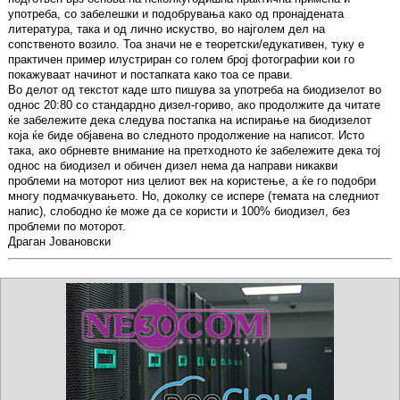
употреба, со забелешки и подобрувања како од пронајдената
литература, така и од лично искуство, во најголем дел на
сопственото возило. Тоа значи не е теоретски/едукативен, туку е
практичен пример илустриран со голем број фотографии кои го
покажуваат начинот и постапката како тоа се прави.
Во делот од текстот каде што пишува за употреба на биодизелот во
однос 20:80 со стандардно дизел-гориво, ако продолжите да читате
ќе забележите дека следува постапка на испирање на биодизелот
која ќе биде објавена во следното продолжение на написот. Исто
така, ако обрневте внимание на претходното ќе забележите дека тој
однос на биодизел и обичен дизел нема да направи никакви
проблеми на моторот низ целиот век на користење, а ќе го подобри
многу подмачкувањето. Но, доколку се испере (темата на следниот
напис), слободно ќе може да се користи и 100% биодизел, без
проблеми по моторот.
Драган Јовановски