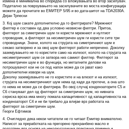
измена е минимална во споредба со вложувањата во втор засилувач.
Подетално за поврзувањето на засилувачите во моста конфигурација
можете да прочитате во ЕМИТЕР 5/95 и во дата-шитот на TDA2030A.
Дејан Трпески
3. Кој шум сакате дополнително да го филтрирате? Мрежниот
филтер е составен од два условно незвисни филтри. Притоа,
филтерот за симетричен шум ги користи мрежниот и нултиот
спроводник, а филтерот за несиметричен шум ги користи сите три
спроводници. Значи, колото на струјата на симетричниот шум е
секако затворено и за овој шум филтерот работи непречено. Доколку
заземјувањето не го користите само на излезот, колото на струјата на
несиметричниот шум се затвора низ самиот филтер. Филтерот за
несиметричен шум е во функција, но металните делови на
потрошувачот кои не се под напон може да се јават како
дополнителни извори на шум.
Доколку заземјувањето не го користите и на влезот и на излезот,
струјата на несиметричниот шум нема од каде да протече, а она што
го нема не може да се филтрира. Во овој случај кондензаторите C5 и
C6 стануваат дел од филтерот за симетричен шум, но нивната
сериска врска има многу помала капацитивност од капацитивноста на
кондензаторот C4 и не би требало да влијае врз работата на
филтерот за симетричен шум.
Георги Ефтимов
4. Очигледно дека некои читатели не го читаат Емитер внимателно.
Написот за преработката на прегорено прехранбено масло е
подготвен врз основа на неколкугодишна практична примена и