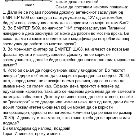
кажам дека сте супер!
Сакам да поставам неколку прашања:
1. Дали ќе се појави проблем доколку антенскиот засилувач од
ЕМИТЕР 6/09 се напојува на акумулатор од 12V од автомобил,
бидејќи овој засилувач сакам да го користам во мојот автомобил?
2. Во ЕМИТЕР 5/09, во написот "Hi-fi стереозасилувач Паганини"
наведено е дека засилувачот може да работи во мостна врска. Би
сакал да ми ги кажете соодветните модификации потребни за овој
засилувач да работи во мостна врска?
3. Во мрежниот филтер од ЕМИТЕР 11/08, на излезот се поврзани
фазата, нулата и заземјувањето. Доколку не се користи
заземјувањето, дали ќе биде потребно дополнително филтрирање на
шумот?
4. Исто би сакал да подискутирам околу биодизелот. Во текстот
пишува "директно" може да се користи разреден во сооднос 20:80,
што, според мене, не е некоја голема разлика, односно нема да
имаме некој си голем ќар. Сфаќам дека проектот е повеќе од
едукативен карактер, така што се надевам дека нема да ми замерите
на мојата забелешка. Доколку се инвестира, до некој степен, повеќе
во "реакторот" и се додаде или измени некој дел од него, дали би се
добил поквалитетен биодизел кој би можел да се користи
понеразреден, односно во поголема количина (да речеме во размер
70:30). И доколку е тоа можно, што точно треба да се промени или
додаде?
Ви благодарам од напред, поздрав!
Горан Илиевски, преку и-меил