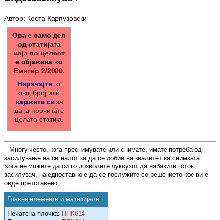
Автор: Коста Карпузовски
Ова е само дел
од статијата
која во целост
е објавена во
Емитер 2/2000.
Нарачајте
го
овој број или
најавете се
за
да ја прочитате
целата статија.
Многу често, кога преснимувате или снимате, имате потреба од
засилување на сигналот за да се добие на квалитет на снимката.
Кога не можете да си го дозволите луксузот да набавите готов
засилувач, наједноставно е да се послужите со решението кое ви е
овде претставено.
Главни елементи и материјали:
Печатена плочка:
ППК614