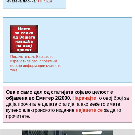
Печатена плочка:
ППК614
Покажете како Вие сте го
изработиле овој проект! За
повеќе информации кликнете
тука!
Ова е само дел од статијата која во целост е
објавена во
Емитер 2/2000.
Нарачајте
го овој број за
да ја прочитате целата статија, а ако веќе го имате
купено електронското издание
најавете се
за да го
прочитате
.