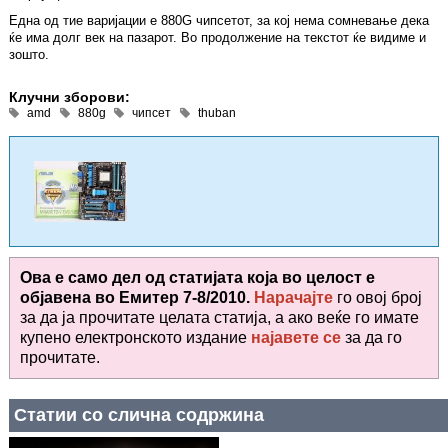
Една од тие варијации е 880G чипсетот, за кој нема сомневање дека
ќе има долг век на пазарот. Во продолжение на текстот ќе видиме и
зошто.
Клучни зборови:
amd
880g
чипсет
thuban
Ова е само дел од статијата која во целост е
објавена во
Емитер 7-8/2010.
Нарачајте
го овој број
за да ја прочитате целата статија, а ако веќе го имате
купено електронското издание
најавете се
за да го
прочитате
.
Статии со слична содржина