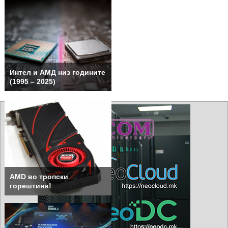
Интел и АМД низ годините
(1995 – 2025)
AMD во тропски
горештини!