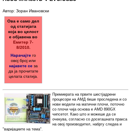
Автор: Зоран Ивановски
Ова е само дел
од статијата
која во целост
е објавена во
Емитер 7-
8/2010.
Нарачајте
го
овој број или
најавете се
за
да ја прочитате
целата статија.
Премиерата на првите шестјадрени
процесори на АМД беше проследена и со
нови модели на матични плочи, поточно
со плочи чија основа е AMD 890GX
чипсетот. Како што и можеше да се
очекува, согласно со досегашната пракса
на овој производител, набргу следеа и
"варијациите на тема".