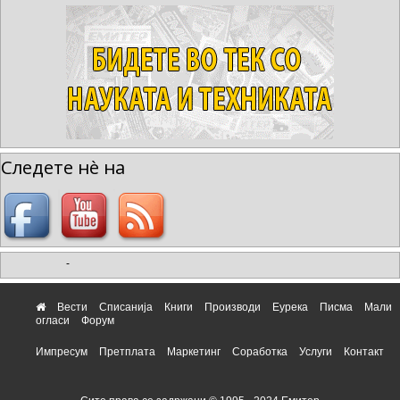
Следете нè на
-
Вести
Списанија
Книги
Производи
Еурека
Писма
Мали
огласи
Форум
Импресум
Претплата
Маркетинг
Соработка
Услуги
Контакт