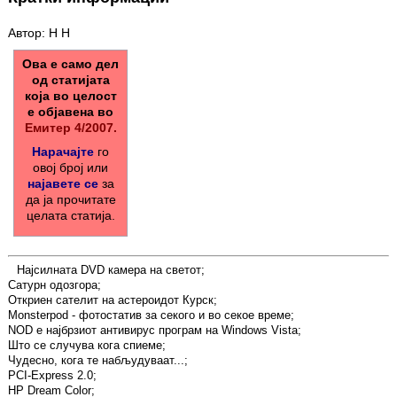
Автор: Н Н
Ова е само дел
од статијата
која во целост
е објавена во
Емитер 4/2007.
Нарачајте
го
овој број или
најавете се
за
да ја прочитате
целата статија.
Најсилната DVD камера на светот;
Сатурн одозгора;
Откриен сателит на астероидот Курск;
Monsterpod - фотостатив за секого и во секое време;
NOD е најбрзиот антивирус програм на Windows Vista;
Што се случува кога спиеме;
Чудесно, кога те набљудуваат...;
PCI-Express 2.0;
HP Dream Color;