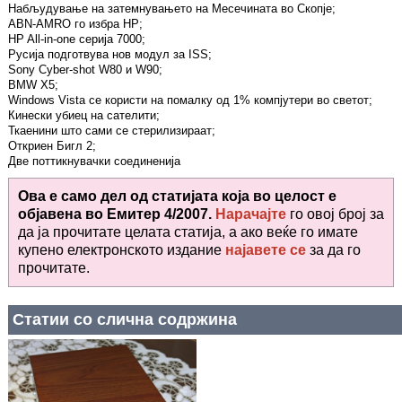
Набљудување на затемнувањето на Месечината во Скопје;
ABN-AMRO го избра HP;
HP All-in-one серија 7000;
Русија подготвува нов модул за ISS;
Sony Cyber-shot W80 и W90;
BMW X5;
Windows Vista се користи на помалку од 1% компјутери во светот;
Кинески убиец на сателити;
Ткаенини што сами се стерилизираат;
Откриен Бигл 2;
Две поттикнувачки соединенија
Ова е само дел од статијата која во целост е
објавена во
Емитер 4/2007.
Нарачајте
го овој број за
да ја прочитате целата статија, а ако веќе го имате
купено електронското издание
најавете се
за да го
прочитате
.
Статии со слична содржина