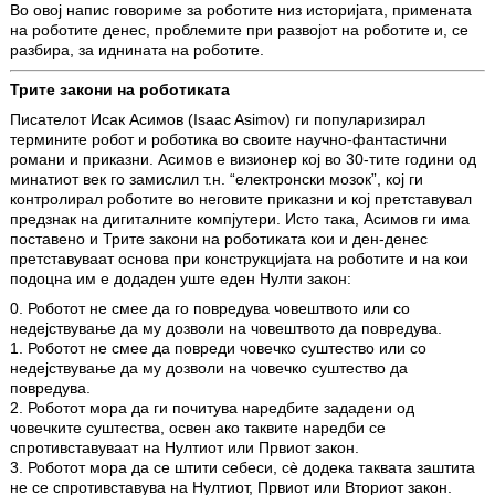
Во овој напис говориме за роботите низ историјата, примената
на роботите денес, проблемите при развојот на роботите и, се
разбира, за иднината на роботите.
Трите закони на роботиката
Писателот Исак Асимов (Isaac Asimov) ги популаризирал
термините робот и роботика во своите научно-фантастични
романи и приказни. Асимов е визионер кој во 30-тите години од
минатиот век го замислил т.н. “електронски мозок”, кој ги
контролирал роботите во неговите приказни и кој претставувал
предзнак на дигиталните компјутери. Исто така, Асимов ги има
поставено и Трите закони на роботиката кои и ден-денес
претставуваат основа при конструкцијата на роботите и на кои
подоцна им е додаден уште еден Нулти закон:
0. Роботот не смее да го повредува човештвото или со
недејствување да му дозволи на човештвото да повредува.
1. Роботот не смее да повреди човечко суштество или со
недејствување да му дозволи на човечко суштество да
повредува.
2. Роботот мора да ги почитува наредбите зададени од
човечките суштества, освен ако таквите наредби се
спротивставуваат на Нултиот или Првиот закон.
3. Роботот мора да се штити себеси, сè додека таквата заштита
не се спротивставува на Нултиот, Првиот или Вториот закон.