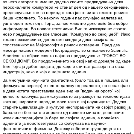
во него авторот ги имаше дадено своите предвидувања дека
персоналните компјутери ќе станат дел од нашето секојдневие,
предвидување кое во периодот кога јас го читав текстот речиси
беше исполнето. По неколку години пак случајно налетав на
уште еден текст од г. Гејтс, за чие животно дело веќе бев добро
информиран. Во новиот текст чичко Бил го искажуваше своето
ново предвидување кое гласеше: "Компјутер во секој џеб!". Иако
тогаш незамисливо, денес сме сведоци дека визијата на
сопственикот на Мајкрософт е речиси остварена. Пред два
месеца нашиот модерен Нострадамус, во списанието Scientific
American го објави своето најново предвидување: "РОБОТ ВО
СЕКОЈ ДОМ!". Во продолжението на овој напис дознајте од каде
Бил Гејтс ја добил идејата, до каде е стигнат развојот на оваа
индустрија, како и која е нејзината иднина.
За многумина научната фантастика (било тоа да е пишана или
филмувана верзија) е нешто далеку од реалното, но сепак факт
е дека истата претставува еден вид на “водач на орото” кој
денес го насочува размислувањето за развојот на технологијата
како кај широките народни маси така и кај научниците. Додека
старите цивилизации и култури инспирацијата на својот развој ја
барале во боговите и хероите од нивното минато, денешниот
човек инспирацијата ја бара во својата иднина, а повеќето
иднината ја поистоветуваат со фабулата на научно-
фантастичните филмови. Доколку соберете група деца и го