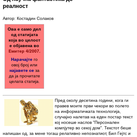
реалност
Автор: Костадин Солаков
Ова е само дел
од статијата
која во целост
е објавена во
Емитер 4/2007.
Нарачајте
го
овој број или
најавете се
за
да ја прочитате
целата статија.
Пред околу десетина години, кога ги
правев моите први чекори во полето
на информатичката технологија,
случајно налетав на еден постар текст
кој носеше наслов "Персонален
компјутер во секој дом". Текстот беше
напишан од, за мене тогаш релативно непознатиот, Бил Гејтс и