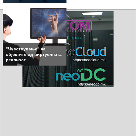
"Чувствување" на
објектите од виртуелната
реалност