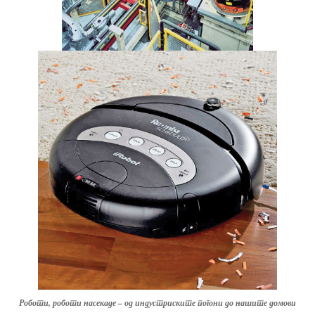
Роботи, роботи насекаде – од индустриските погони до нашите домови