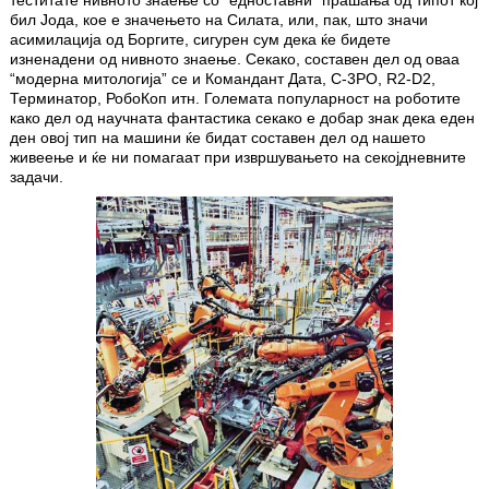
теститате нивното знаење со “едноставни” прашања од типот кој
бил Јода, кое е значењето на Силата, или, пак, што значи
асимилација од Боргите, сигурен сум дека ќе бидете
изненадени од нивното знаење. Секако, составен дел од оваа
“модерна митологија” се и Командант Дата, C-3PO, R2-D2,
Терминатор, РобоКоп итн. Големата популарност на роботите
како дел од научната фантастика секако е добар знак дека еден
ден овој тип на машини ќе бидат составен дел од нашето
живеење и ќе ни помагаат при извршувањето на секојдневните
задачи.