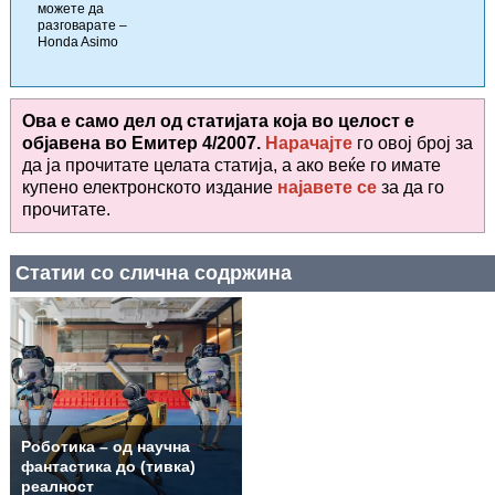
можете да
разговарате –
Honda Asimo
Ова е само дел од статијата која во целост е
објавена во
Емитер 4/2007.
Нарачајте
го овој број за
да ја прочитате целата статија, а ако веќе го имате
купено електронското издание
најавете се
за да го
прочитате
.
Статии со слична содржина
Роботика – од научна
фантастика до (тивка)
реалност