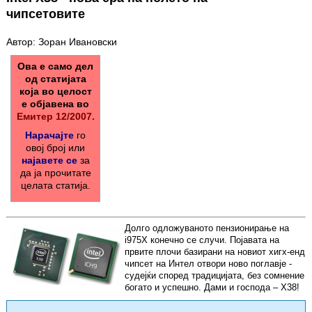
чипсетовите
Автор: Зоран Ивановски
Ова е само дел
од статијата
која во целост
е објавена во
Емитер 12/2007.
Нарачајте
го
овој број или
најавете се
за
да ја прочитате
целата статија.
Долго одложуваното пензионирање на
i975X конечно се случи. Појавата на
првите плочи базирани на новиот хигх-енд
чипсет на Интел отвори ново поглавје -
судејќи според традицијата, без сомнение
богато и успешно. Дами и господа – X38!