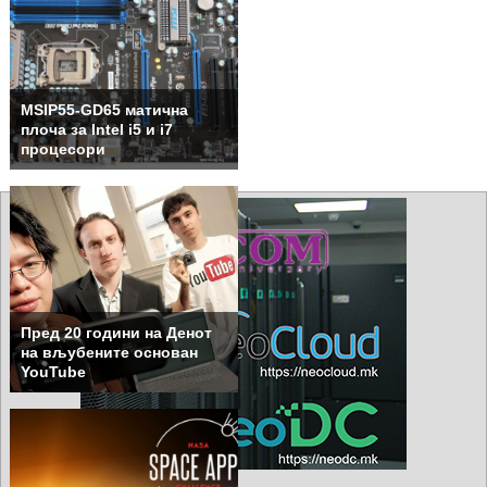
MSIP55-GD65 матична
плоча за Intel i5 и i7
процесори
Пред 20 години на Денот
на вљубените основан
YouTube