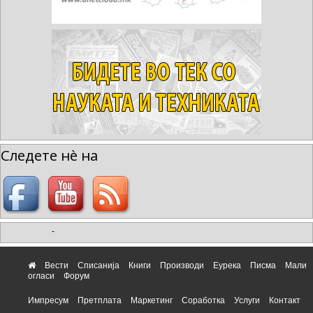
Следете нè на
-
Вести
Списанија
Книги
Производи
Еурека
Писма
Мали
огласи
Форум
Импресум
Претплата
Маркетинг
Соработка
Услуги
Контакт