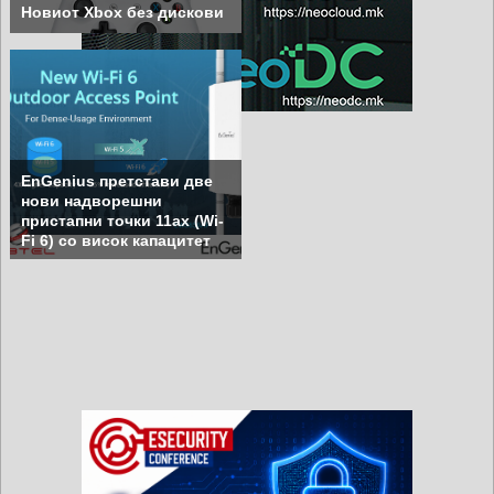
Новиот Xbox без дискови
EnGenius претстави две
нови надворешни
пристапни точки 11ax (Wi-
Fi 6) со висок капацитет