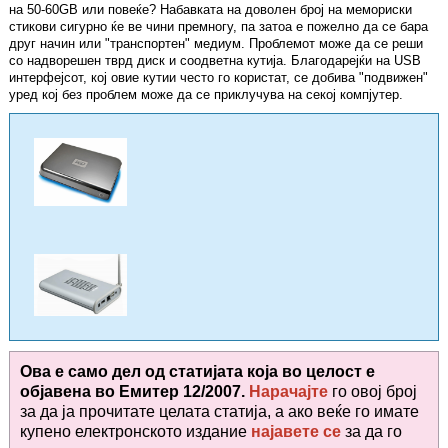
на 50-60GB или повеќе? Набавката на доволен број на мемориски
стикови сигурно ќе ве чини премногу, па затоа е пожелно да се бара
друг начин или "транспортен" медиум. Проблемот може да се реши
со надворешен тврд диск и соодветна кутија. Благодарејќи на USB
интерфејсот, кој овие кутии често го користат, се добива "подвижен"
уред кој без проблем може да се приклучува на секој компјутер.
Ова е само дел од статијата која во целост е
објавена во
Емитер 12/2007.
Нарачајте
го овој број
за да ја прочитате целата статија, а ако веќе го имате
купено електронското издание
најавете се
за да го