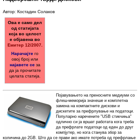
Автор: Костадин Солаков
Ова е само дел
од статијата
која во целост
е објавена во
Емитер 12/2007.
Нарачајте
го
овој број или
најавете се
за
да ја прочитате
целата статија.
Појавувањето на преносните медиуми со
флеш-меморија значеше и комплетна
замена на компактните дискови и
дискетите за префрлување на податоци.
Популарно наречените "USB стикчиња"
одлично си ја вршат работата кога треба
да префрлате податоци од еден до друг
компјутер, но кога станува збор за
количина до 2GB. Што да се прави ако имате потреба од префрлање