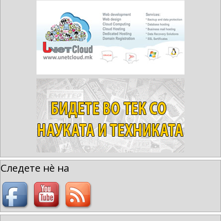
Следете нè на
-