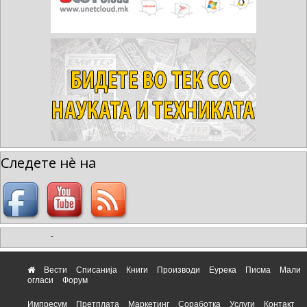
Следете нè на
-
Вести
Списанија
Книги
Производи
Еурека
Писма
Мали
огласи
Форум
Импресум
Претплата
Маркетинг
Соработка
Услуги
Контакт