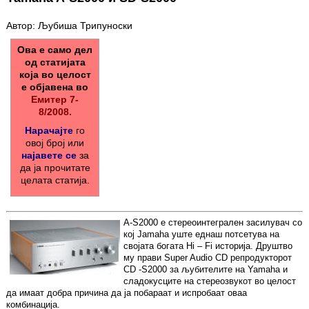
Автор: Љубиша Трипуноски
Ова е само дел
од статијата
која во целост
е објавена во
Емитер 7-
8/2008.
Нарачајте
го
овој број или
најавете се
за
да ја прочитате
целата статија.
A-S2000 е стереоинтегрален засилувач со
кој Jamaha уште еднаш потсетува на
својата богата Hi – Fi историја. Друштво
му прави Super Audio CD репродукторот
CD -S2000 за љубителите на Yamaha и
сладокусците на стереозвукот во целост
да имаат добра причина да ја побараат и испробаат оваа
комбинација.