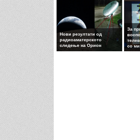
За пр
Нови резултати од
воспо
радиоаматерското
телев
следење на Орион
со м