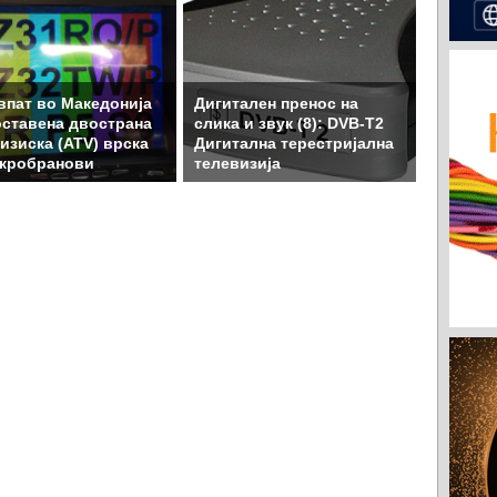
впат во Македонија
Дигитален пренос на
ставена двострана
слика и звук (8): DVB-T2
изиска (ATV) врска
Дигитална терестријална
икробранови
телевизија