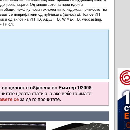
 до корисниците. Од мноштвото на нови идеи и
и обиди, неколку нови технологии го издржаа притисокот на
ваат сè поприфатени од публиката (јавноста). Тоа се ИП
виси од типот на ИП ТВ, АДСЛ ТВ, WiMax ТВ, webcasting,
-H и сл.
а во целост е објавена во
Емитер 1/2008.
очитате целата статија, а ако веќе го имате
авете се
за да го прочитате
.