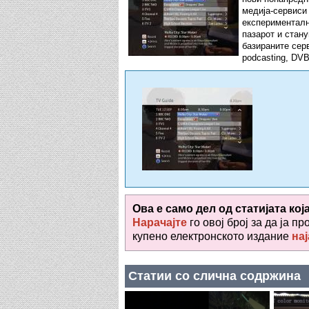
медија-сервиси
експерименталн
пазарот и стану
базираните сер
podcasting, DVB
Ова е само дел од статијата кој
Нарачајте
го овој број за да ја пр
купено електронското издание
нај
Статии со слична содржина