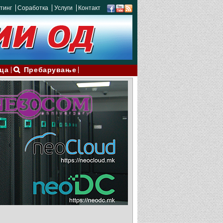
тинг
Соработка
Услуги
Контакт
ца
Пребарување