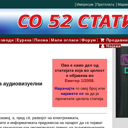
Импресум
Претплата
Марке
изводи
Еурека
Писма
Мали огласи
Форум
Продавни
Најава
Ова е само дел од
статијата која во целост
е објавена во
Емитер 1/2008.
а аудиовизуелни
Нарачајте
го овој број или
најавете се
за да ја
прочитате целата статија.
азвој, а, пред сè, развојот на електрониката,
ите и информатиката придонесоа на пазарот да се појават
и технологии кои овозможуваат пренос на аудиовизуелните