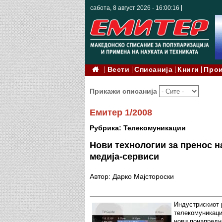
сабота, 8 август 2026 - 16:00:17
Вести
Списанија
Книги
Про
Прикажи списанија
Емитер 1/2008
Рубрика: Телекомуникации
Нови технологии за пренос н
медија-сервиси
Автор: Дарко Мајстороски
Индустрискиот р
телекомуникаци
нови понапредн