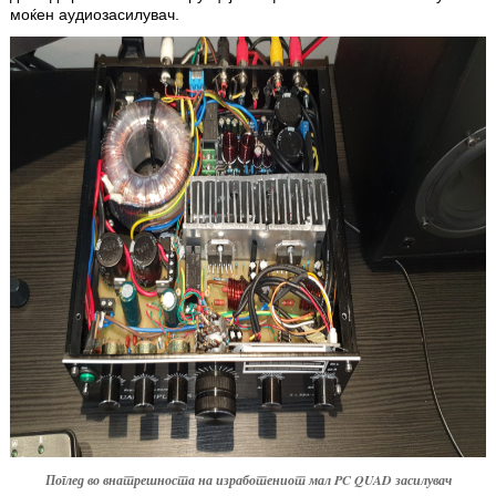
моќен аудио­за­силувач.
Поглед во внатрешноста на изработениот мал PC QUAD засилувач