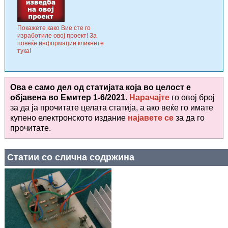
Покажете како Вие сте го
изработиле овој проект! За
повеќе информации кликнете
тука!
Ова е само дел од статијата која во целост е
објавена во
Емитер 1-6/2021.
Нарачајте
го овој број
за да ја прочитате целата статија, а ако веќе го имате
купено електронското издание
најавете се
за да го
прочитате
.
Статии со слична содржина