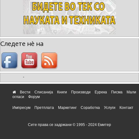
Следете нè на
-
Вести
Списанија
Книги
Производи
Еурека
Писма
Мали
огласи
Форум
Импресум
Претплата
Маркетинг
Соработка
Услуги
Контакт
Сите права се задржани © 1995 - 2024 Емитер