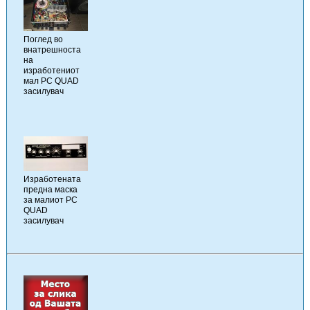
Поглед во
внатрешноста
на
изработениот
мал PC QUAD
засилувач
Изработената
предна маска
за малиот PC
QUAD
засилувач