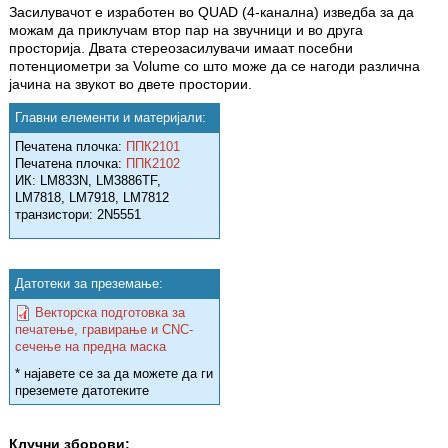
Засилувачот е изработен во QUAD (4-канална) изведба за да
можам да приклучам втор пар на звучници и во друга
просторија. Двата стереозасилувачи имаат посебни
потенциометри за Volume со што може да се нагоди различна
јачина на звукот во двете простории.
Главни елементи и материјали:
Печатена плочка:
ППК2101
Печатена плочка:
ППК2102
ИК: LM833N, LM3886TF,
LM7818, LM7918, LM7812
транзистори: 2N5551
Датотеки за преземање:
Векторска подготовка за
печатење, гравирање и CNC-
сечење на предна маска
* најавете се за да можете да ги
преземете датотеките
Клучни зборови: