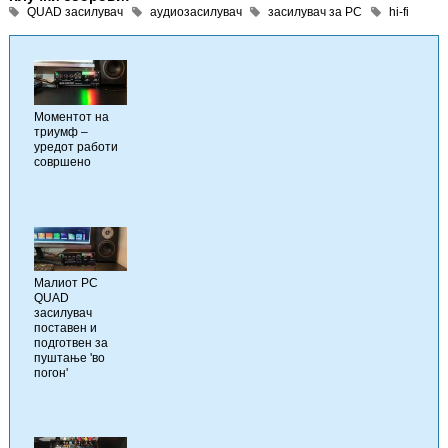
QUAD засилувач
аудиозасилувач
засилувач за PC
hi-fi
Моментот на
триумф –
уредот работи
совршено
Малиот PC
QUAD
засилувач
поставен и
подготвен за
пуштање 'во
погон'