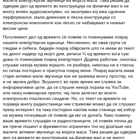
малите компјутерски звучници на мојата маса. Така решив да
одвојам дел од времето во конструкција на фи­зич­ки мал и не
многу моќен аудио­за­силувач, но засилувач кој има одлични
перформанси, мали димензии и лесна конструкција со
електронски компоненти кои лесно се набавуваат и немаат
високи цени.
Поголемиот дел од времето сè по­веќе го поминуваме покрај
нашите ком­пјутерски единици. Несомнено, во оваа група се
гледам и себеси, бидејќи покрај обврските што ги имам во текот
на ден­от надвор од мојот дом, речиси ¼ од времето кога сум
дома го поминувам покрај компјутерот. Додека работам, секогаш
слушам некоја музика којашто, се разбира, никогаш не е гласна,
но сепак постојано е присутна покрај мене. Покрај масата имав
стари активни мали звучници кои не заземаа многу простор, но
и не звучеа добро. Всушност, во прво време ми служеа за
информативни цели, да се слушне некоја порака на YouTube,
или некој новинарски прилог, чиј линк залетал во моето
електронско поштен­ско сандаче. Но, со текот на времето се
појавија многу радиостаници чии стри­мови можат да се слушаат
преку интер­нет, па така постојано наоѓав нова ста­ни­ца чиј избор
на музика почнуваше сè повеќе да ми се допаѓа. Како помину­
ваше времето слушајќи ги радиоста­ници­те, сè повеќе почна да
ми пречи лошиот и фреквентно ограничен тон кој доаѓаше низ
малите активни звучници на мојата маса. Така решив да одвојам
дел од времето во конструкција на фи­зич­ки мал и не многу