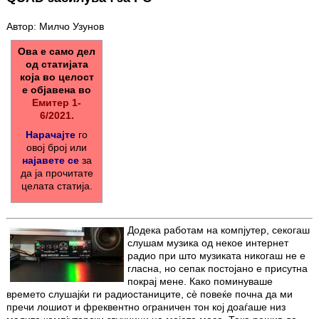
Автор: Милчо Узунов
Ова е само дел
од статијата
која во целост
е објавена во
Емитер 1-
6/2021.
Нарачајте
го
овој број или
најавете се
за
да ја прочитате
целата статија.
Додека работам на компјутер, секогаш
слушам музика од некое интернет
радио при што музиката никогаш не е
гласна, но сепак постојано е присутна
покрај мене. Како помину­ваше
времето слушајќи ги радиоста­ници­те, сè повеќе почна да ми
пречи лошиот и фреквентно ограничен тон кој доаѓаше низ