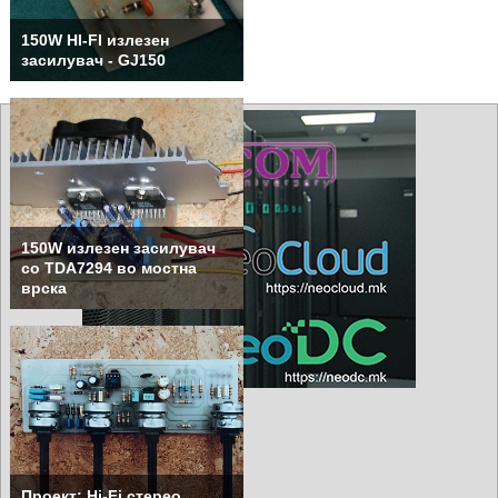
150W HI-FI излезен
засилувач - GJ150
150W излезен засилувач
со TDA7294 во мостна
врска
Проект: Hi-Fi стерео