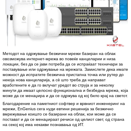
Методот на одржување безжични мрежи базиран на облак
овозможува интернет-мрежа во повеќе канцеларии и низа
локации, без да се јави потреба да се испраќаат техничари за
поставување или одржување на мрежата. Замислете дека имате
можност да испратите без­жична пристапна точка или рутер до
некоја нова канцеларија, а сè што треба да направат
вработените е да го вклучат уредот во струја и за неколку
минути да имаат целосно функционална и безбедна мрежа, која
може да се менаџира и да се одржува од кој било крај на светот.
Благодарение на паметниот софтвер и врвниот инженеринг на
мрежи, EnGenius сега нуди евтини решенија за безжично
вмрежување коишто се бази­рани на облак, кои може да се
постават и да се менаџираат речиси од целиот свет, од страна
на секој кој има некакви познавања од ИТ.