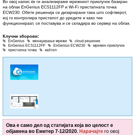
Во овој напис ќе ги анализираме мреж­ни­от приклучок базиран
на облак EnGenius ECS1112FP и Wi-Fi пристапната точка
ECW230. Обете решенија се дизај­ни­рани така што софтверот,
кој го кон­тролира пристапот до уредите и како тие
функционираат, се поставува и се складира во сервер на облак.
Клучни зборови:
EnGenius
менаџирање мрежи
cloud решение
EnGenius ECS1112FP
EnGenius ECW230
мрежен приклучок
пристапна точка
кабтел
Ова е само дел од статијата која во целост е
објавена во
Емитер 7-12/2020.
Нарачајте
го овој