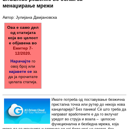
менаџирање мрежи
Автор: Јулијана Дамјановска
Ова е само дел
од статијата
која во целост
е објавена во
Емитер 7-
12/2020.
Нарачајте
го
овој број или
најавете се
за
да ја прочитате
целата статија.
Имате потреба од поставување безжична
пристапна точка или рутер до некоја нова
канцеларија? Без паника! Сè што треба да
направат вработените е да го вклучат
уредот во струја и воала – целосно
функционална и безбедна мрежа, која
може да се менаџира и одржува од кој било крај на светот, без