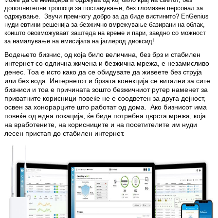
дополнителни трошоци за поставување, без гломазен персонал за
одржување. Звучи премногу добро за да биде вистинито? EnGenius
нуди евтини решенија за безжично вмрежување базирани на облак,
коишто овозможуваат заштеда на време и пари, заедно со можност
за намалување на емисијата на јаглерод диоксид!
Водењето бизнис, од која било вели­чина, без брз и стабилен
интернет со одлична жичена и безжична мрежа, е незамисливо
денес. Тоа е исто како да се обидувате да живеете без струја
или без вода. Интернетот и брзата конекција се витални за сите
бизниси и тоа е при­чи­на­та зошто безжичниот рутер наменет за
приватните корисници повеќе не е соодветен за друга дејност,
освен за хонорарците што работат од дома. Ако бизнисот има
повеќе од една локација, ќе биде потребна цврста мрежа, која
на вработените, на корисниците и на посе­ти­телите им нуди
лесен пристап до ста­билен интернет.