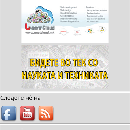
Следете нè на
-