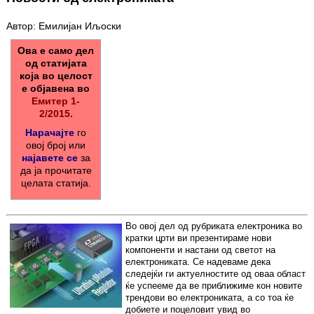
Автор: Емилијан Иљоски
Ова е само дел
од статијата
која во целост
е објавена во
Емитер 1-
2/2015.
Нарачајте
го
овој број или
најавете се
за
да ја прочитате
целата статија.
Во овој дел од рубриката електроника во
кратки црти ви презентираме нови
компоненти и настани од светот на
електрониката. Се надеваме дека
следејќи ги актуелностите од оваа област
ќе успееме да ве приближиме кон новите
трендови во електрониката, а со тоа ќе
добиете и поцеловит увид во