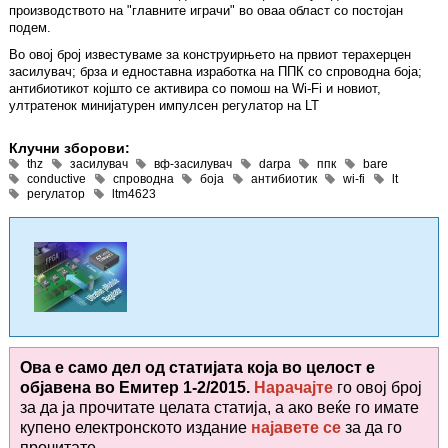
производството на "главните играчи" во оваа област со постојан
подем.
Во овој број известуваме за конструирњето на првиот терахерцен
засилувач; брза и едноставна изработка на ППК со спроводна боја;
антибиотикот којшто се активира со помош на Wi-Fi и новиот,
ултратенок минијатурен импулсен регулатор на LT
Клучни зборови:
thz
засилувач
вф-засилувач
darpa
ппк
bare
conductive
спроводна
боја
антибиотик
wi-fi
lt
регулатор
ltm4623
Ова е само дел од статијата која во целост е
објавена во
Емитер 1-2/2015.
Нарачајте
го овој број
за да ја прочитате целата статија, а ако веќе го имате
купено електронското издание
најавете се
за да го
прочитате
.