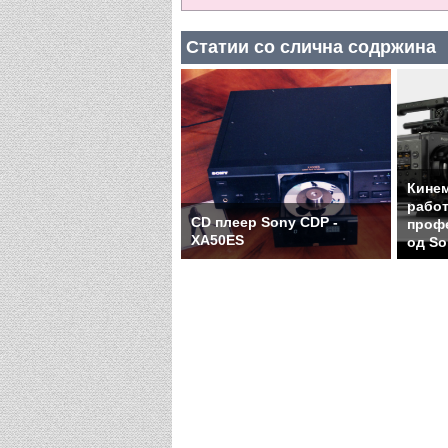
Статии со слична содржина
Кине
работ
CD плеер Sony CDP -
проф
XA50ES
од So