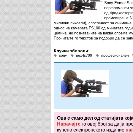
Sony Exmor Sup
перформанси за
од бродкастери
промовираше NE
милиони пиксели), способност за снимање
однос на камерата FS100 од минатата годи
целина, но познавачите на ваква опрема му
Прочитајте го текстов за подобро да се зап
Клучни зборови:
sony
nex-fs700
професионален
Ова е само дел од статијата кој
Нарачајте
го овој број за да ја пр
купено електронското издание
нај