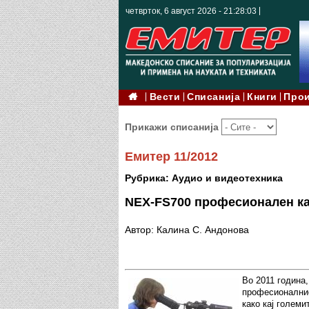
четврток, 6 август 2026 - 21:28:04
Вести
Списанија
Книги
Про
Прикажи списанија
Емитер 11/2012
Рубрика: Аудио и видеотехника
NEX-FS700 професионален ка
Автор: Калина С. Андонова
Во 2011 година
професионалнио
како кај големи