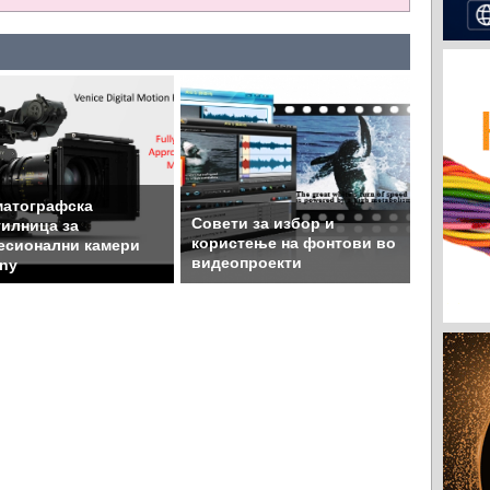
матографска
Совети за избор и
илница за
користење на фонтови во
есионални камери
видеопроекти
ny