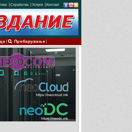
тинг
Соработка
Услуги
Контакт
ца
Пребарување