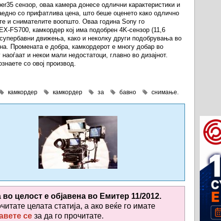
er35 сензор, оваа камера донесе одлични карактеристики и
едно со прифатлива цена, што беше оценето како одлично
те и снимателите воопшто. Оваа година Sony го
X-FS700, камкордер кој има подобрен 4K-сензор (11,6
 супербавни движења, како и неколку други подобрувања во
на. Промената е добра, камкордерот е многу добар во
 наоѓаат и некои мали недостатоци, главно во дизајнот.
ознаете со овој производ.
камкордер
камкордер
за
бавно
снимање.
а во целост е објавена во
Емитер 11/2012.
очитате целата статија, а ако веќе го имате
авете се
за да го прочитате
.