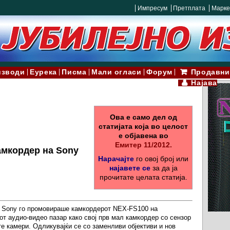
Импресум
Претплата
Марке
изводи
Еурека
Писма
Мали огласи
Форум
Продавни
Најава
Ова е само дел од
статијата која во целост
е објавена во
Емитер 11/2012.
мкордер на Sony
Нарачајте
го овој број или
најавете се
за да ја
прочитате целата статија.
, Sony го промовираше камкордерот NEX-FS100 на
т аудио-видео пазар како свој прв мал камкордер со сензор
те камери. Одликувајќи се со заменливи објективи и нов